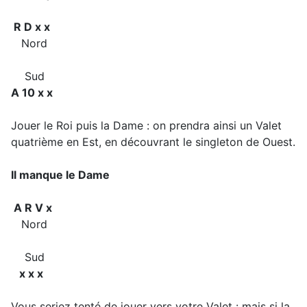
R D x x
Nord
Sud
A 10 x x
Jouer le Roi puis la Dame : on prendra ainsi un Valet
quatrième en Est, en découvrant le singleton de Ouest.
Il manque le Dame
A R V x
Nord
Sud
x x x
Vous seriez tenté de jouer vers votre Valet : mais si la