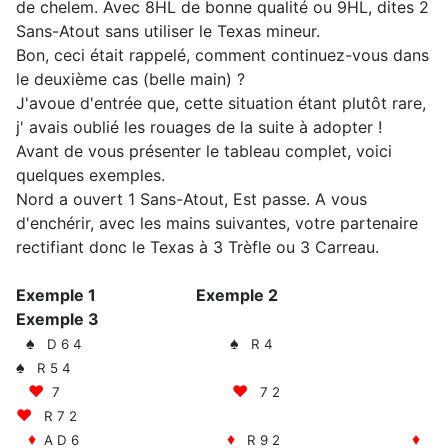
de chelem. Avec 8HL de bonne qualité ou 9HL, dites 2
Sans-Atout sans utiliser le Texas mineur.
Bon, ceci était rappelé, comment continuez-vous dans
le deuxième cas (belle main) ?
J'avoue d'entrée que, cette situation étant plutôt rare,
j' avais oublié les rouages de la suite à adopter !
Avant de vous présenter le tableau complet, voici
quelques exemples.
Nord a ouvert 1 Sans-Atout, Est passe. A vous
d'enchérir, avec les mains suivantes, votre partenaire
rectifiant donc le Texas à 3 Trèfle ou 3 Carreau.
Exemple 1 Exemple 2
Exemple 3
♠
♠
D 6 4
R 4
♠
R 5 4
♥
♥
7
7 2
♥
R 7 2
♦
♦
♦
A D 6
R 9 2