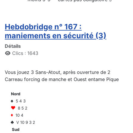
Hebdobridge n° 167 :
maniements en sécurité (3)
Détails
Clics : 1643
Vous jouez 3 Sans-Atout, après ouverture de 2
Carreau forcing de manche et Ouest entame Pique
Nord
♠
5 4 3
♥
8 5 2
♦
10 4
♣
V 10 9 3 2
Sud