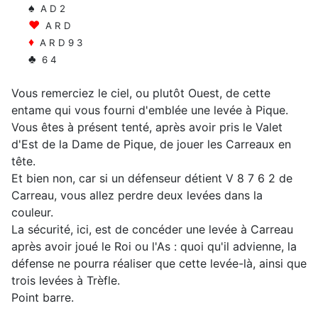
♠
A D 2
♥
A R D
♦
A R D 9 3
♣
6 4
Vous remerciez le ciel, ou plutôt Ouest, de cette
entame qui vous fourni d'emblée une levée à Pique.
Vous êtes à présent tenté, après avoir pris le Valet
d'Est de la Dame de Pique, de jouer les Carreaux en
tête.
Et bien non, car si un défenseur détient V 8 7 6 2 de
Carreau, vous allez perdre deux levées dans la
couleur.
La sécurité, ici, est de concéder une levée à Carreau
après avoir joué le Roi ou l'As : quoi qu'il advienne, la
défense ne pourra réaliser que cette levée-là, ainsi que
trois levées à Trèfle.
Point barre.