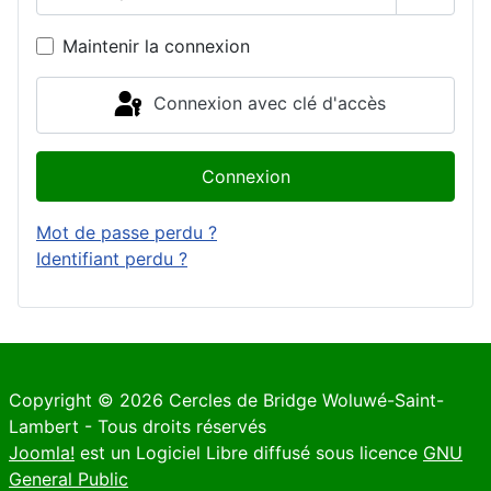
Affiche
Maintenir la connexion
Connexion avec clé d'accès
Connexion
Mot de passe perdu ?
Identifiant perdu ?
Copyright © 2026 Cercles de Bridge Woluwé-Saint-
Lambert - Tous droits réservés
Joomla!
est un Logiciel Libre diffusé sous licence
GNU
General Public