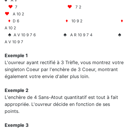
A V
♥
♥
7
7 2
♥
A 10 2
♦
♦
♦
D 6
10 9 2
A 10 2
♣
♣
♣
A V 10 9 7 6
A R 10 9 7 4
A V 10 9 7
Exemple 1
L'ouvreur ayant rectifié à 3 Trèfle, vous montrez votre
singleton Coeur par l'enchère de 3 Coeur, montrant
également votre envie d'aller plus loin.
Exemple 2
L'enchère de 4 Sans-Atout quantitatif est tout à fait
appropriée. L'ouvreur décide en fonction de ses
points.
Exemple 3