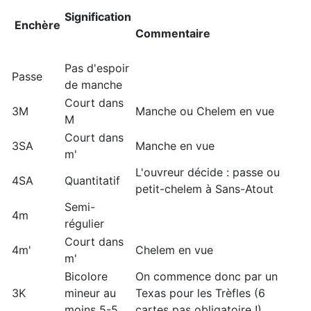
Signification
Enchère
Commentaire
Pas d'espoir
Passe
de manche
Court dans
3M
Manche ou Chelem en vue
M
Court dans
3SA
Manche en vue
m'
L'ouvreur décide : passe ou
4SA
Quantitatif
petit-chelem à Sans-Atout
Semi-
4m
régulier
Court dans
4m'
Chelem en vue
m'
Bicolore
On commence donc par un
3K
mineur au
Texas pour les Trèfles (6
moins 5-5
cartes pas obligatoire !)