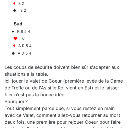
♦
3 2
♣
3 2
Sud
♠
R 6 5 4
♥
V
♦
A R 5 4
♣
A D 5 4
Les coups de sécurité doivent bien sûr s'adapter aux
situations à la table.
Ici, jouer le Valet de Coeur (première levée de la Dame
de Trèfle ou de l'As si le Roi vient en Est) et le laisser
filer n'est pas la bonne idée.
Pourquoi ?
Tout simplement parce que, si vous restez en main
avec ce Valet, comment allez-vous retourner au mort
deux fois, une première pour rejouer Coeur pour faire