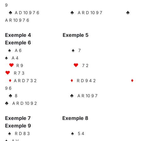
9
♣
♣
♣
A D 10 9 7 6
A R D 10 9 7
A R 10 9 7 6
Exemple 4 Exemple 5
Exemple 6
♠
♠
A 6
7
♠
A 4
♥
♥
R 9
7 2
♥
R 7 3
♦
♦
♦
A R D 7 3
2
R D 9 4 2
9 6
♣
♣
8
A R 10 9 7
♣
A R D 10 9 2
Exemple 7 Exemple 8
Exemple 9
♠
♠
R D 8 3
5 4
♠