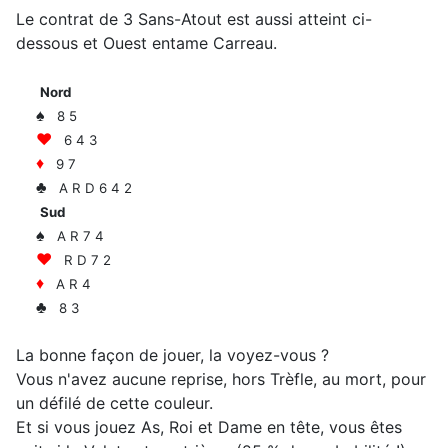
Le contrat de 3 Sans-Atout est aussi atteint ci-
dessous et Ouest entame Carreau.
Nord
♠
8 5
♥
6 4 3
♦
9 7
♣
A R D 6 4 2
Sud
♠
A R 7 4
♥
R D 7 2
♦
A R 4
♣
8 3
La bonne façon de jouer, la voyez-vous ?
Vous n'avez aucune reprise, hors Trèfle, au mort, pour
un défilé de cette couleur.
Et si vous jouez As, Roi et Dame en tête, vous êtes