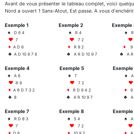
Avant de vous présenter le tableau complet, voici quelq
Nord a ouvert 1 Sans-Atout, Est passe. A vous d'enchérir,
Exemple 1 Exemple 2 Exem
♠
♠
♠
D 6 4
R 4
♥
♥
♥
7
7 2
♦
♦
♦
A D 6
R 9 2
9
♣
♣
♣
A D 10 9 7 6
A R D 10 9 7
A R 
Exemple 4 Exemple 5 Exem
♠
♠
♠
A 6
7
♥
♥
♥
R 9
7 2
♦
♦
♦
A R D 7 3
2
R D 9 4 2
9 
♣
♣
♣
8
A R 10 9 7
A R
Exemple 7 Exemple 8 Exe
♠
♠
♠
R D 8 3
5 4
♥
♥
♥
7
7 2
♦
♦
♦
D 6
10 9 2
A 