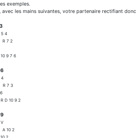
ues exemples.
 avec les mains suivantes, votre partenaire rectifiant donc 
ple 3
R 5 4
R 7 2
10 9 7 6
ple 6
A 4
R 7 3
6
 D 10 9 2
mple 9
A V
A 10 2
10 2