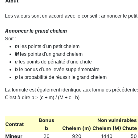
Atout
Les valeurs sont en accord avec le conseil : annoncer le pet
Annoncer le grand chelem
Soit :
m
les points d'un petit chelem
M
les points d'un grand chelem
c
les points de pénalité d'une chute
b
le bonus d'une levée supplémentaire
p
la probabilité de réussir le grand chelem
La formule est également identique aux formules précédente
C'est-à-dire p > (c + m) / (M + c - b)
Bonus
Non vulnérables
Contrat
b
Chelem (m)
Chelem (M)
Chute 
Mineur
20
920
1440
50