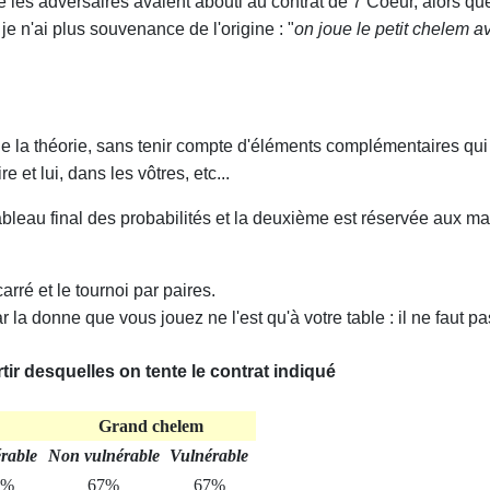
 les adversaires avaient abouti au contrat de 7 Coeur, alors qu
je n'ai plus souvenance de l'origine : "
on joue le petit chelem 
'est de la théorie, sans tenir compte d'éléments complémentaires q
 et lui, dans les vôtres, etc...
 tableau final des probabilités et la deuxième est réservée aux 
 carré et le tournoi par paires.
ar la donne que vous jouez ne l'est qu'à votre table : il ne faut 
rtir desquelles on tente le contrat indiqué
Grand chelem
rable
Non vulnérable
Vulnérable
8%
67%
67%