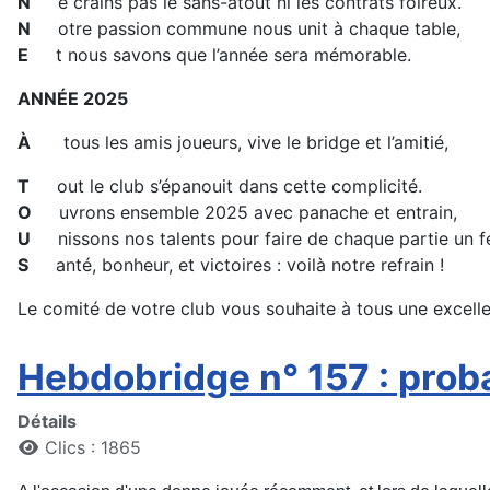
N
e crains pas le sans-atout ni les contrats foireux.
N
otre passion commune nous unit à chaque table,
E
t nous savons que l’année sera mémorable.
ANNÉE 2025
À
tous les amis joueurs, vive le bridge et l’amitié,
T
out le club s’épanouit dans cette complicité.
O
uvrons ensemble 2025 avec panache et entrain,
U
nissons nos talents pour faire de chaque partie un fe
S
anté, bonheur, et victoires : voilà notre refrain !
Le comité de votre club vous souhaite à tous une excell
Hebdobridge n° 157 : proba
Détails
Clics : 1865