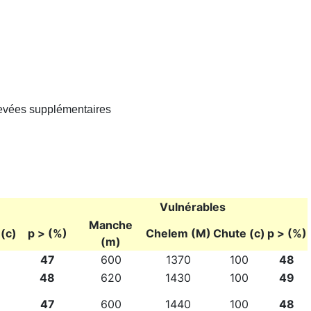
 levées supplémentaires
Vulnérables
Manche
(c)
p > (%)
Chelem (M)
Chute (c)
p > (%)
(m)
47
600
1370
100
48
48
620
1430
100
49
47
600
1440
100
48