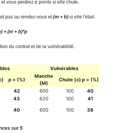
t et vous perdrez
c
points si elle chute.
ait pas au rendez-vous et
(m + b)
si elle l'était.
p) + (m + b)*p
ion du contrat et de la vulnérabilité.
bles
Vulnérables
Manche
c)
p > (%)
Chute (c)
p > (%)
(M)
42
600
100
40
43
620
100
41
40
600
100
38
nces sur 5