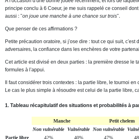
A l'occasion d'une donne jouée récemment, et lors de laquelle
principe conclu à 6 Coeur, je me suis rappelé ce conseil dont 
aussi : "
on joue une manche à une chance sur trois
".
Que penser de ces affirmations ?
Petite précaution oratoire, si j'ose dire : tout ce qui suit, c
adversaires, la confiance dans les enchères de votre partenaire
Cet article est divisé en deux parties : la première dresse le
formules à l'appui.
Il faut considérer trois contextes : la partie libre, le tournoi en
Le cas le plus simple à résoudre est celui de la partie libre, c
1. Tableau récapitulatif des situations et probabilités à pa
Manche
Petit chelem
Non vulnérable
Vulnérable
Non vulnérable
Vulné
Partie libre
42%
40%
47%
4