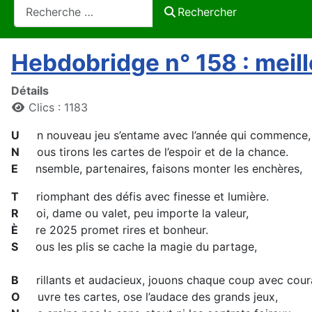
Rechercher
Rechercher
Hebdobridge n° 158 : meil
Détails
Clics : 1183
U
n nouveau jeu s’entame avec l’année qui commence,
N
ous tirons les cartes de l’espoir et de la chance.
E
nsemble, partenaires, faisons monter les enchères,
T
riomphant des défis avec finesse et lumière.
R
oi, dame ou valet, peu importe la valeur,
È
re 2025 promet rires et bonheur.
S
ous les plis se cache la magie du partage,
B
rillants et audacieux, jouons chaque coup avec cour
O
uvre tes cartes, ose l’audace des grands jeux,