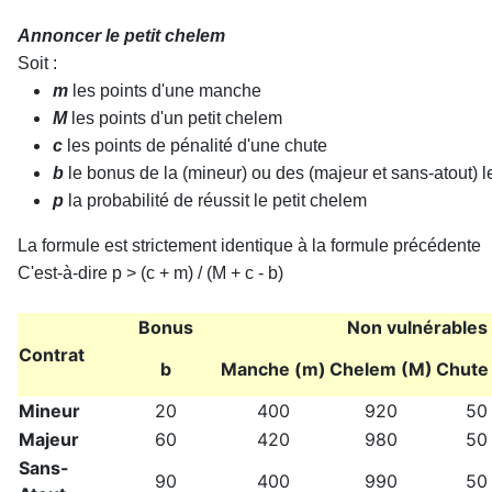
Annoncer le petit chelem
Soit :
m
les points d'une manche
M
les points d'un petit chelem
c
les points de pénalité d'une chute
b
le bonus de la (mineur) ou des (majeur et sans-atout)
p
la probabilité de réussit le petit chelem
La formule est strictement identique à la formule précédente
C'est-à-dire p > (c + m) / (M + c - b)
Bonus
Non vulnérables
Contrat
b
Manche (m)
Chelem (M)
Chute 
Mineur
20
400
920
50
Majeur
60
420
980
50
Sans-
90
400
990
50