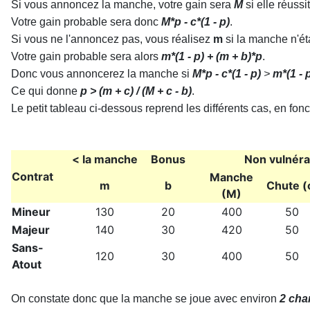
Si vous annoncez la manche, votre gain sera
M
si elle réussi
Votre gain probable sera donc
M*p - c*(1 - p)
.
Si vous ne l'annoncez pas, vous réalisez
m
si la manche n'ét
Votre gain probable sera alors
m*(1 - p) + (m + b)*p
.
Donc vous annoncerez la manche si
M*p - c*(1 - p)
>
m*(1 - 
Ce qui donne
p > (m + c) / (M + c - b)
.
Le petit tableau ci-dessous reprend les différents cas, en fonct
< la manche
Bonus
Non vulnéra
Contrat
Manche
m
b
Chute (
(M)
Mineur
130
20
400
50
Majeur
140
30
420
50
Sans-
120
30
400
50
Atout
On constate donc que la manche se joue avec environ
2 cha