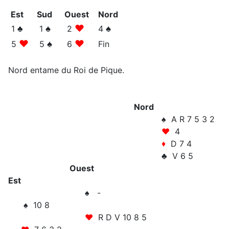
Est
Sud
Ouest
Nord
♠
♥
♠
1
♣
1
2
4
♥
♠
♥
5
5
6
Fin
Nord entame du Roi de Pique.
Nord
♠ A R 7 5 3 2
♥
4
♦
D 7 4
♣ V 6 5
Ouest
Est
♠ -
♠ 10 8
♥
R D V 10 8 5