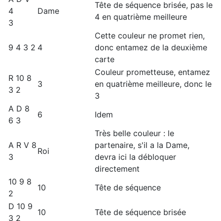
Tête de séquence brisée, pas le
4
Dame
4 en quatrième meilleure
3
Cette couleur ne promet rien,
9 4 3 2
4
donc entamez de la deuxième
carte
Couleur prometteuse, entamez
R 10 8
3
en quatrième meilleure, donc le
3 2
3
A D 8
6
Idem
6 3
Très belle couleur : le
A R V 8
partenaire, s'il a la Dame,
Roi
3
devra ici la débloquer
directement
10 9 8
10
Tête de séquence
2
D 10 9
10
Tête de séquence brisée
3 2