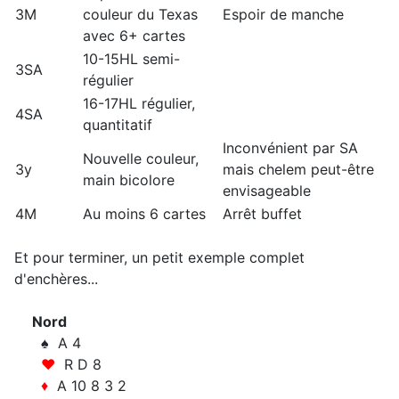
3M
couleur du Texas
Espoir de manche
avec 6+ cartes
10-15HL semi-
3SA
régulier
16-17HL régulier,
4SA
quantitatif
Inconvénient par SA
Nouvelle couleur,
3y
mais chelem peut-être
main bicolore
envisageable
4M
Au moins 6 cartes
Arrêt buffet
Et pour terminer, un petit exemple complet
d'enchères...
Nord
♠ A 4
♥
R D 8
♦
A 10 8 3 2