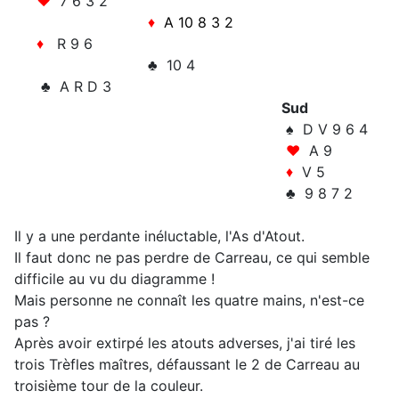
♥
7 6 3 2
♦
A 10 8 3 2
♦
R 9 6
♣ 10 4
♣ A R D 3
Sud
♠ D V 9 6 4
♥
A 9
♦
V 5
♣ 9 8 7 2
Il y a une perdante inéluctable, l'As d'Atout.
Il faut donc ne pas perdre de Carreau, ce qui semble
difficile au vu du diagramme !
Mais personne ne connaît les quatre mains, n'est-ce
pas ?
Après avoir extirpé les atouts adverses, j'ai tiré les
trois Trèfles maîtres, défaussant le 2 de Carreau au
troisième tour de la couleur.