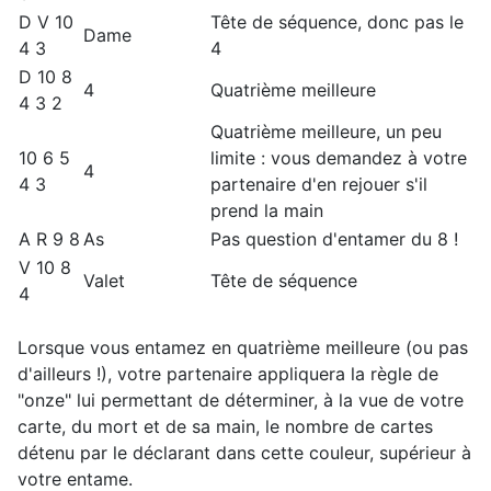
D V 10
Tête de séquence, donc pas le
Dame
4 3
4
D 10 8
4
Quatrième meilleure
4 3 2
Quatrième meilleure, un peu
10 6 5
limite : vous demandez à votre
4
4 3
partenaire d'en rejouer s'il
prend la main
A R 9 8
As
Pas question d'entamer du 8 !
V 10 8
Valet
Tête de séquence
4
Lorsque vous entamez en quatrième meilleure (ou pas
d'ailleurs !), votre partenaire appliquera la règle de
"onze" lui permettant de déterminer, à la vue de votre
carte, du mort et de sa main, le nombre de cartes
détenu par le déclarant dans cette couleur, supérieur à
votre entame.