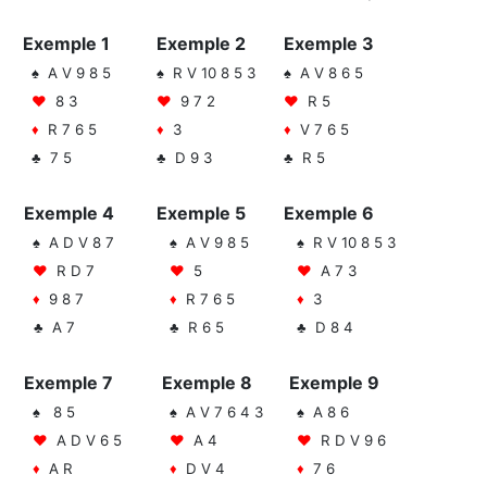
Exemple 1
Exemple 2
Exemple 3
♠ A V 9 8 5
♠ R V 10 8 5 3
♠ A V 8 6 5
♥
8 3
♥
9 7 2
♥
R 5
♦
R 7 6 5
♦
3
♦
V 7 6 5
♣ 7 5
♣ D 9 3
♣ R 5
Exemple 4
Exemple 5
Exemple 6
♠ A D V 8 7
♠ A V 9 8 5
♠ R V 10 8 5 3
♥
R D 7
♥
5
♥
A 7 3
♦
9 8 7
♦
R 7 6 5
♦
3
♣ A 7
♣ R 6 5
♣ D 8 4
Exemple 7
Exemple 8
Exemple 9
♠ 8 5
♠ A V 7 6 4 3
♠ A 8 6
♥
A D V 6 5
♥
A 4
♥
R D V 9 6
♦
A R
♦
D V 4
♦
7 6