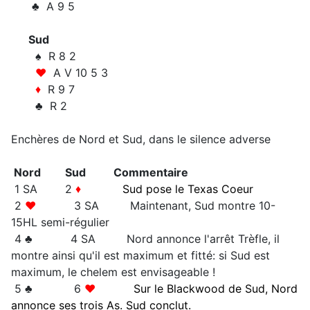
♣ A 9 5
Sud
♠ R 8 2
♥
A V 10 5 3
♦
R 9 7
♣ R 2
Enchères de Nord et Sud, dans le silence adverse
Nord
Sud Commentaire
1 SA 2
♦
Sud pose le Texas Coeur
2
♥
3 SA Maintenant, Sud montre 10-
15HL semi-régulier
4 ♣ 4 SA Nord annonce l'arrêt Trèfle, il
montre ainsi qu'il est maximum et fitté: si Sud est
maximum, le chelem est envisageable !
5 ♣ 6
♥
Sur le Blackwood de Sud, Nord
annonce ses trois As. Sud conclut.