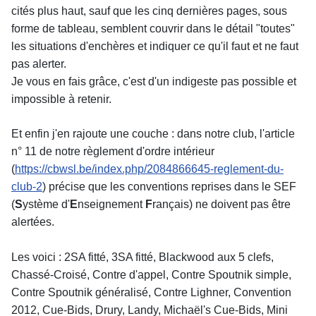
cités plus haut, sauf que les cinq dernières pages, sous
forme de tableau, semblent couvrir dans le détail "toutes"
les situations d'enchères et indiquer ce qu'il faut et ne faut
pas alerter.
Je vous en fais grâce, c'est d'un indigeste pas possible et
impossible à retenir.
Et enfin j'en rajoute une couche : dans notre club, l'article
n° 11 de notre règlement d'ordre intérieur
(
https://cbwsl.be/index.php/2084866645-reglement-du-
club-2
) précise que les conventions reprises dans le SEF
(
S
ystème d'
E
nseignement
F
rançais) ne doivent pas être
alertées.
Les voici : 2SA fitté, 3SA fitté, Blackwood aux 5 clefs,
Chassé-Croisé, Contre d'appel, Contre Spoutnik simple,
Contre Spoutnik généralisé, Contre Lighner, Convention
2012, Cue-Bids, Drury, Landy, Michaël's Cue-Bids, Mini