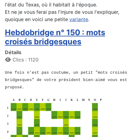
l'état du Texas, où il habitait à l'époque.
Et ne je vous ferai pas l'injure de vous l'expliquer,
quoique en voici une petite
variante
.
Hebdobridge n° 150 : mots
croisés bridgesques
Détails
Clics : 1120
Une fois n'est pas coutume, un petit "mots croisés
bridgesques" de votre président bien-aimé vous est
proposé.
A
B
C
D
E
F
G
H
I
J
K
L
M
N
O
P
__
__
__
__
__
__
__
__
1
__
__
__
__
__
__
__
__
2
__
__
__
__
3
__
__
__
__
__
__
__
__
__
__
4
__