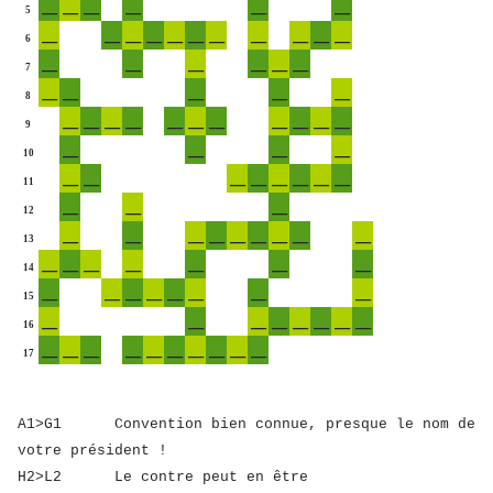
__
__
__
__
__
__
5
__
__
__
__
__
__
__
__
__
__
__
6
__
__
__
__
__
__
7
__
__
__
__
__
8
__
__
__
__
__
__
__
__
__
__
__
9
__
__
__
__
10
__
__
__
__
__
__
__
__
11
__
__
__
12
__
__
__
__
__
__
__
__
__
13
__
__
__
__
__
__
__
14
__
__
__
__
__
__
__
__
15
__
__
__
__
__
__
__
__
16
__
__
__
__
__
__
__
__
__
__
17
A1>G1 Convention bien connue, presque le nom de
votre président !
H2>L2 Le contre peut en être