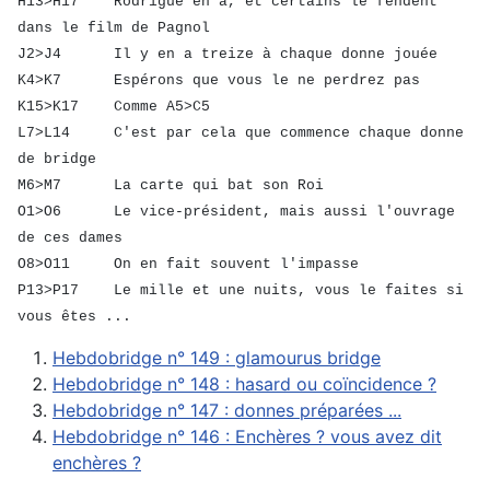
H13>H17 Rodrigue en a, et certains le fendent
dans le film de Pagnol
J2>J4 Il y en a treize à chaque donne jouée
K4>K7 Espérons que vous le ne perdrez pas
K15>K17 Comme A5>C5
L7>L14 C'est par cela que commence chaque donne
de bridge
M6>M7 La carte qui bat son Roi
O1>O6 Le vice-président, mais aussi l'ouvrage
de ces dames
O8>O11 On en fait souvent l'impasse
P13>P17 Le mille et une nuits, vous le faites si
vous êtes ...
Hebdobridge n° 149 : glamourus bridge
Hebdobridge n° 148 : hasard ou coïncidence ?
Hebdobridge n° 147 : donnes préparées ...
Hebdobridge n° 146 : Enchères ? vous avez dit
enchères ?