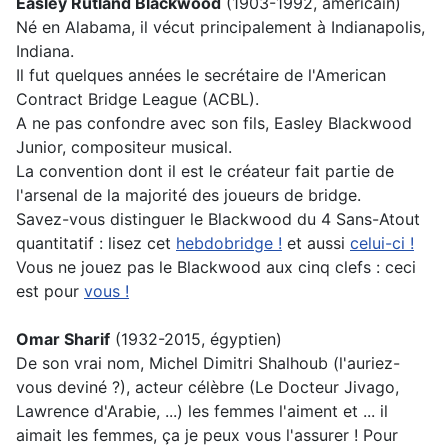
Easley Rutland Blackwood
(1903-1992, américain)
Né en Alabama, il vécut principalement à Indianapolis,
Indiana.
Il fut quelques années le secrétaire de l'American
Contract Bridge League (ACBL).
A ne pas confondre avec son fils, Easley Blackwood
Junior, compositeur musical.
La convention dont il est le créateur fait partie de
l'arsenal de la majorité des joueurs de bridge.
Savez-vous distinguer le Blackwood du 4 Sans-Atout
quantitatif : lisez cet
hebdobridge !
et aussi
celui-ci !
Vous ne jouez pas le Blackwood aux cinq clefs : ceci
est pour
vous !
Omar Sharif
(1932-2015, égyptien)
De son vrai nom, Michel Dimitri Shalhoub (l'auriez-
vous deviné ?), acteur célèbre (Le Docteur Jivago,
Lawrence d'Arabie, ...) les femmes l'aiment et ... il
aimait les femmes, ça je peux vous l'assurer ! Pour