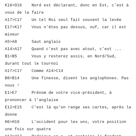
K16>O16 Nord est déclarant, donc en Est, c'est à
vous de la faire
A17>C17 Un tel Roi seul fait souvent la levée
E17>K17 Vous n'êtes pas dessus, ouf, car il est
mineur
A5>A8 Saut anglais
A14>A17 Quand c'est pas avec atout, c'est ...
B1>B5 Vous y resterez assis, en Nord/Sud,
durant tout le tournoi
A17>C17 Comme A14>C14
B8>B14 Une finesse, disent les anglophones. Pas
nous !
E1>E7 Prénom de votre vice-président, à
prononcer à l'anglaise
E12>E15 C'est là qu'on range ses cartes, après la
donne
H6>H10 L'occident pour les uns, votre position
une fois sur quatre