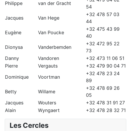
Philippe
van der Gracht
54
+32 478 57 03
Jacques
Van Hege
44
+32 475 43 99
Eugène
Van Poucke
40
+32 472 95 22
Dionysa
Vanderbemden
73
Danny
Vandoren
+32 473 11 06 51
Pierre
Vergauts
+32 479 90 04 71
+32 478 23 24
Dominique
Voortman
89
+32 478 69 26
Betty
Willame
05
Jacques
Wouters
+32 478 31 91 27
Alain
Wyngaert
+32 478 28 32 71
Les Cercles