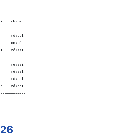
ui chuté
n réussi
n chuté
ui réussi
on réussi
on réussi
on réussi
n réussi
=============
026