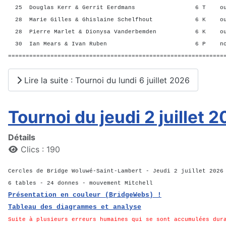
25 Douglas Kerr & Gerrit Eerdmans 6 T ou
28 Marie Gilles & Ghislaine Schelfhout 6 K o
28 Pierre Marlet & Dionysa Vanderbemden 6 K o
30 Ian Mears & Ivan Ruben 6 P non
=============================================================
Lire la suite : Tournoi du lundi 6 juillet 2026
Tournoi du jeudi 2 juillet 
Détails
Clics : 190
Cercles de Bridge Woluwé-Saint-Lambert - Jeudi 2 juillet 2026
6 tables - 24 donnes - mouvement Mitchell
Présentation en couleur (BridgeWebs) !
Tableau des diagrammes et analyse
Suite à plusieurs erreurs humaines qui se sont accumulées dur