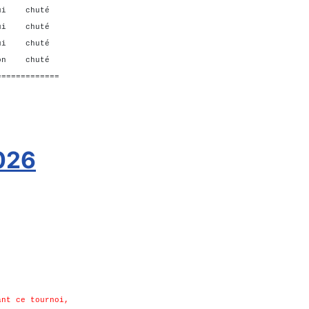
i chuté
ui chuté
ui chuté
 chuté
=============
2026
ant ce tournoi,