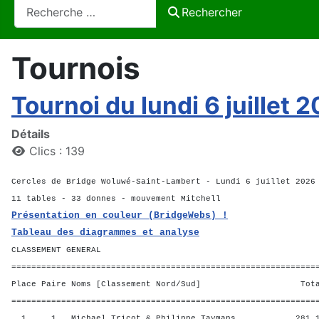
Rechercher
Rechercher
Tournois
Tournoi du lundi 6 juillet 
Détails
Clics : 139
Cercles de Bridge Woluwé-Saint-Lambert - Lundi 6 juillet 2026
11 tables - 33 donnes - mouvement Mitchell
Présentation en couleur (BridgeWebs) !
Tableau des diagrammes et analyse
CLASSEMENT GENERAL
=============================================================
Place Paire Noms [Classement Nord/Sud] Total 
=============================================================
1 1 Michael Tricot & Philippe Taymans 281,13 