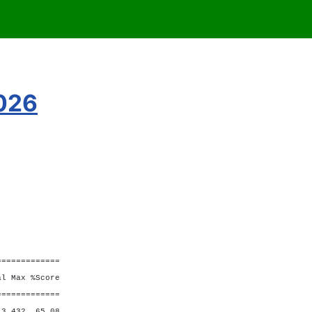
2026
=============
Max %Score
=============
432 65,08