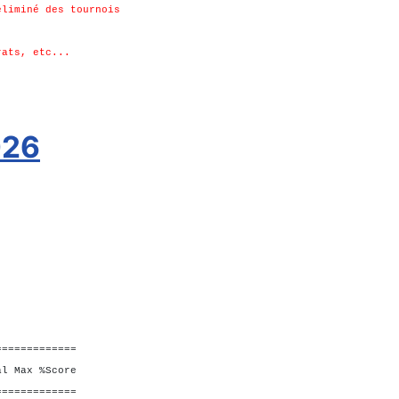
éliminé des tournois
rats, etc...
026
=============
Max %Score
=============