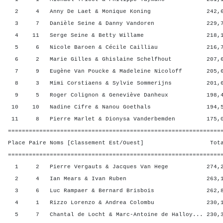
2 4 Anny De Laet & Monique Koning 242,63 
3 7 Danièle Seine & Danny Vandoren 229,75 
4 11 Serge Seine & Betty Willame 218,15 
5 6 Nicole Baroen & Cécile Cailliau 216,78 
6 2 Marie Gilles & Ghislaine Schelfhout 207,63
7 9 Eugène Van Poucke & Madeleine Nicoloff 205,63
8 3 Mimi Corstiaens & Sylvie Sommerijns 201,63
9 5 Roger Colignon & Geneviève Danheux 198,40
10 10 Nadine Cifre & Nanou Goethals 194,50 
11 8 Pierre Marlet & Dionysa Vanderbemden 175,00
=============================================================
Place Paire Noms [Classement Est/Ouest] Total 
=============================================================
1 2 Pierre Vergauts & Jacques Van Hege 274,25
2 4 Ian Mears & Ivan Ruben 263,15 4
3 6 Luc Rampaer & Bernard Brisbois 262,88 
4 1 Rizzo Lorenzo & Andrea Colombu 230,15 
5 7 Chantal de Locht & Marc-Antoine de Halloy... 230,3