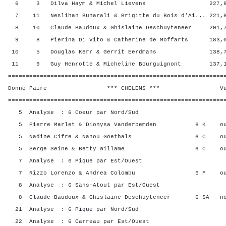
6 3 Dilva Haym & Michel Lievens 227,88 4
7 11 Neslihan Buharali & Brigitte du Bois d'Ai... 221,8
8 10 Claude Baudoux & Ghislaine Deschuyteneer 201,7
9 8 Pierina Di Vito & Catherine de Moffarts 183,00
10 5 Douglas Kerr & Gerrit Eerdmans 138,78 
11 9 Guy Henrotte & Micheline Bourguignont 137,13
=============================================================
Donne Paire *** CHELEMS *** Vul? R
=============================================================
5 Analyse : 6 Coeur par Nord/Sud
5 Pierre Marlet & Dionysa Vanderbemden 6 K o
5 Nadine Cifre & Nanou Goethals 6 C ou
5 Serge Seine & Betty Willame 6 C oui
7 Analyse : 6 Pique par Est/Ouest
7 Rizzo Lorenzo & Andrea Colombu 6 P ou
8 Analyse : 6 Sans-Atout par Est/Ouest
8 Claude Baudoux & Ghislaine Deschuyteneer 6 SA n
21 Analyse : 6 Pique par Nord/Sud
22 Analyse : 6 Carreau par Est/Ouest