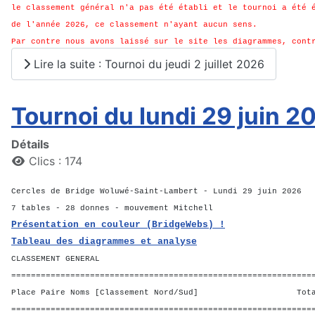
le classement général n'a pas été établi et le tournoi a été 
de l'année 2026, ce classement n'ayant aucun sens.
Par contre nous avons laissé sur le site les diagrammes, cont
Lire la suite : Tournoi du jeudi 2 juillet 2026
Tournoi du lundi 29 juin 2
Détails
Clics : 174
Cercles de Bridge Woluwé-Saint-Lambert - Lundi 29 juin 2026
7 tables - 28 donnes - mouvement Mitchell
Présentation en couleur (BridgeWebs) !
Tableau des diagrammes et analyse
CLASSEMENT GENERAL
=============================================================
Place Paire Noms [Classement Nord/Sud] Total 
=============================================================