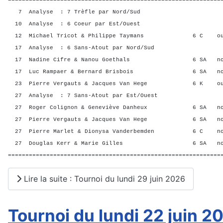
7 Analyse : 7 Trèfle par Nord/Sud
10 Analyse : 6 Coeur par Est/Ouest
12 Michael Tricot & Philippe Taymans 6 C o
17 Analyse : 6 Sans-Atout par Nord/Sud
17 Nadine Cifre & Nanou Goethals 6 SA no
17 Luc Rampaer & Bernard Brisbois 6 SA no
23 Pierre Vergauts & Jacques Van Hege 6 K o
27 Analyse : 7 Sans-Atout par Est/Ouest
27 Roger Colignon & Geneviève Danheux 6 SA n
27 Pierre Vergauts & Jacques Van Hege 6 SA n
27 Pierre Marlet & Dionysa Vanderbemden 6 C n
27 Douglas Kerr & Marie Gilles 6 SA no
=============================================================
Lire la suite : Tournoi du lundi 29 juin 2026
Tournoi du lundi 22 juin 2