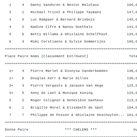
1 4 Danny Vandoren & Nestor Malotaux 166,00 
2 1 Michael Tricot & Philippe Taymans 147,00 
3 5 Luc Rampaer & Bernard Brisbois 145,00 
4 2 Nadine Cifre & Nanou Goethals 141,00 
5 6 Betty Willame & Ghislaine Schelfhout 135,00
6 3 Mimi Corstiaens & Sylvie Sommerijns 106,00
=============================================================
Place Paire Noms [Classement Est/Ouest] Total 
=============================================================
1= 4 Pierre Marlet & Dionysa Vanderbemden 136,00
1= 6 Douglas Kerr & Marie Gilles 136,00 
3= 3 Pierre Vergauts & Jacques Van Hege 125,00
3= 5 Anny De Laet & Monique Koning 125,00 
5 2 Roger Colignon & Geneviève Danheux 113,00
6 1 Brigitte Morel & Elisabeth de Spot 104,00
7 7 Philippe de Posson & Ghislaine Deschuyten... 101,0
=============================================================
Donne Paire *** CHELEMS *** Vul? R
=============================================================