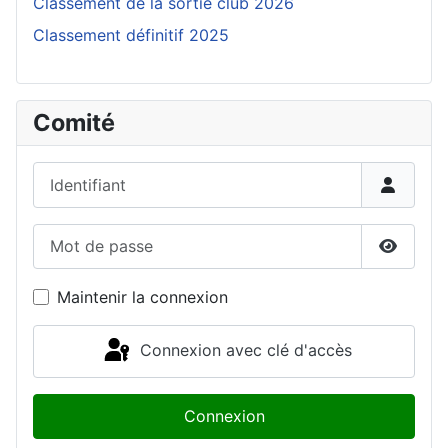
Classement de la sortie club 2026
Classement définitif 2025
Comité
Identifiant
Mot de passe
Affiche
Maintenir la connexion
Connexion avec clé d'accès
Connexion