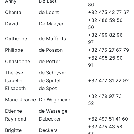
Anny
De Laet
86
Chantal
de Locht
+32 475 42 77 67
+32 486 59 50
David
De Maeyer
50
+32 499 82 96
Catherine
de Moffarts
97
Philippe
de Posson
+32 475 27 67 79
+32 495 25 90
Christophe
de Potter
91
Thérèse
de Schryver
Isabelle
de Spirlet
+32 472 31 22 92
Elisabeth
de Spot
+32 479 97 73
Marie-Jeanne
De Wageneire
52
Etienne
de Wasseige
Raymond
Debecker
+32 497 51 41 60
+32 475 43 58
Brigitte
Deckers
53