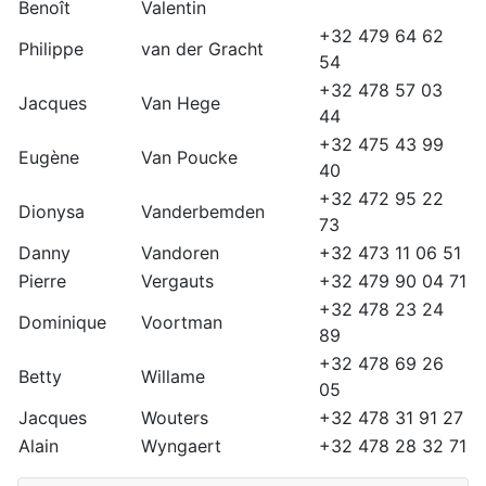
Benoît
Valentin
+32 479 64 62
Philippe
van der Gracht
54
+32 478 57 03
Jacques
Van Hege
44
+32 475 43 99
Eugène
Van Poucke
40
+32 472 95 22
Dionysa
Vanderbemden
73
Danny
Vandoren
+32 473 11 06 51
Pierre
Vergauts
+32 479 90 04 71
+32 478 23 24
Dominique
Voortman
89
+32 478 69 26
Betty
Willame
05
Jacques
Wouters
+32 478 31 91 27
Alain
Wyngaert
+32 478 28 32 71