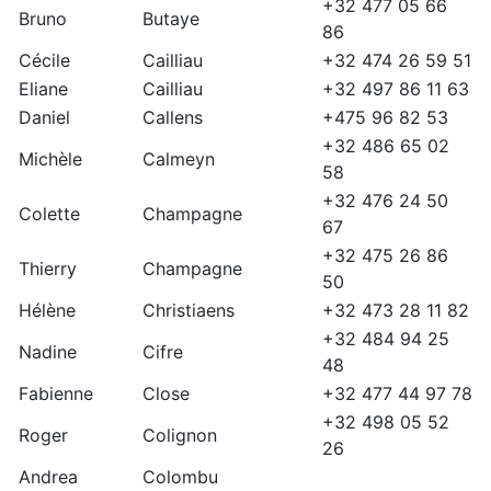
+32 477 05 66
Bruno
Butaye
86
Cécile
Cailliau
+32 474 26 59 51
Eliane
Cailliau
+32 497 86 11 63
Daniel
Callens
+475 96 82 53
+32 486 65 02
Michèle
Calmeyn
58
+32 476 24 50
Colette
Champagne
67
+32 475 26 86
Thierry
Champagne
50
Hélène
Christiaens
+32 473 28 11 82
+32 484 94 25
Nadine
Cifre
48
Fabienne
Close
+32 477 44 97 78
+32 498 05 52
Roger
Colignon
26
Andrea
Colombu