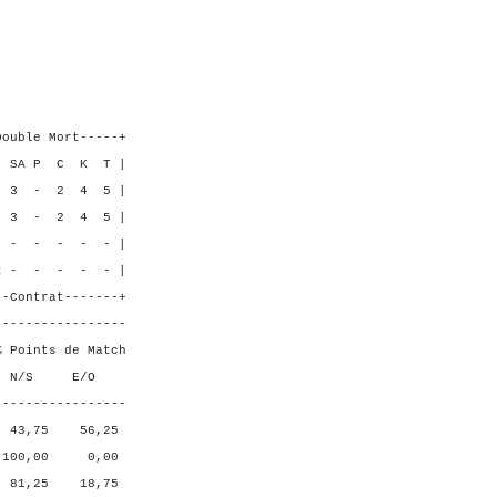
3 2
6 3
0 7
3 2
----+
K T |
 4 5 |
 4 5 |
 - - |
- - - |
----+
-----------------
ts de Match
 E/O
-----------------
5 56,25
00 0,00
5 18,75