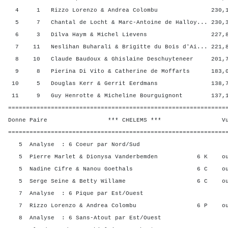
4 1 Rizzo Lorenzo & Andrea Colombu 230,15 
5 7 Chantal de Locht & Marc-Antoine de Halloy... 230,3
6 3 Dilva Haym & Michel Lievens 227,88 4
7 11 Neslihan Buharali & Brigitte du Bois d'Ai... 221,8
8 10 Claude Baudoux & Ghislaine Deschuyteneer 201,7
9 8 Pierina Di Vito & Catherine de Moffarts 183,00
10 5 Douglas Kerr & Gerrit Eerdmans 138,78 
11 9 Guy Henrotte & Micheline Bourguignont 137,13
=============================================================
Donne Paire *** CHELEMS *** Vul? R
=============================================================
5 Analyse : 6 Coeur par Nord/Sud
5 Pierre Marlet & Dionysa Vanderbemden 6 K o
5 Nadine Cifre & Nanou Goethals 6 C ou
5 Serge Seine & Betty Willame 6 C oui
7 Analyse : 6 Pique par Est/Ouest
7 Rizzo Lorenzo & Andrea Colombu 6 P ou
8 Analyse : 6 Sans-Atout par Est/Ouest