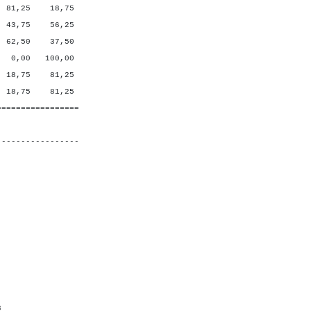
5 18,75
5 56,25
0 37,50
 100,00
5 81,25
5 81,25
=================
-----------------
7 5
: R
5 3
5 3