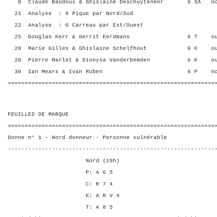
8 Claude Baudoux & Ghislaine Deschuyteneer 6 SA n
21 Analyse : 6 Pique par Nord/Sud
22 Analyse : 6 Carreau par Est/Ouest
25 Douglas Kerr & Gerrit Eerdmans 6 T ou
28 Marie Gilles & Ghislaine Schelfhout 6 K o
28 Pierre Marlet & Dionysa Vanderbemden 6 K o
30 Ian Mears & Ivan Ruben 6 P non
=============================================================
FEUILLES DE MARQUE
=============================================================
Donne n° 1 - Nord donneur - Personne vulnérable
-------------------------------------------------------------
Nord (19h)
P: A 6 5
C: R 7 4
K: A R V 4
T: A 8 5