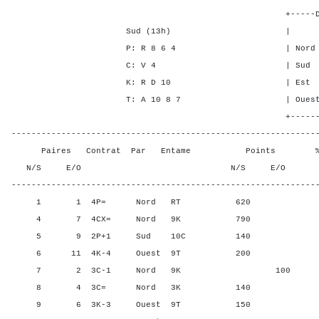
+-----Double Mort-
Sud (13h) | SA P C
P: R 8 6 4 | Nord 1 3 
C: V 4 | Sud 1 3 3
K: R D 10 | Est - - -
T: A 10 8 7 | Ouest - - 
+-------Contrat---
-------------------------------------------------------------
Paires Contrat Par Entame Points % Poin
N/S E/O N/S E/O N/S
-------------------------------------------------------------
1 1 4P= Nord RT 620 87,5
4 7 4CX= Nord 9K 790 100,
5 9 2P+1 Sud 10C 140 31,2
6 11 4K-4 Ouest 9T 200 75,0
7 2 3C-1 Nord 9K 100 6,2
8 4 3C= Nord 3K 140 31,2
9 6 3K-3 Ouest 9T 150 56,2