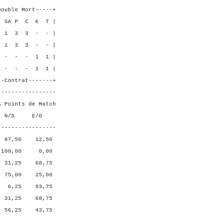
----+
 K T |
3 - - |
 - - |
 1 1 |
- 1 1 |
----+
-----------------
ts de Match
 E/O
-----------------
0 12,50
00 0,00
5 68,75
0 25,00
5 93,75
5 68,75
5 43,75