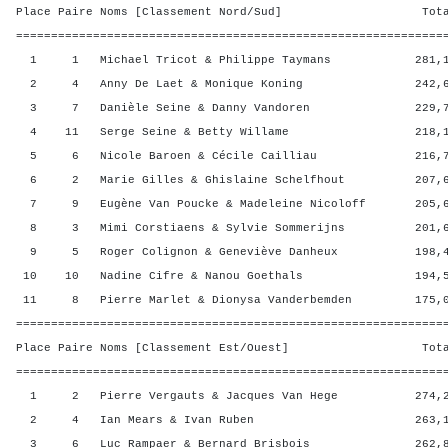
Place Paire Noms [Classement Nord/Sud] Total 
=============================================================
1 1 Michael Tricot & Philippe Taymans 281,13 
2 4 Anny De Laet & Monique Koning 242,63 
3 7 Danièle Seine & Danny Vandoren 229,75 
4 11 Serge Seine & Betty Willame 218,15 
5 6 Nicole Baroen & Cécile Cailliau 216,78 
6 2 Marie Gilles & Ghislaine Schelfhout 207,63
7 9 Eugène Van Poucke & Madeleine Nicoloff 205,63
8 3 Mimi Corstiaens & Sylvie Sommerijns 201,63
9 5 Roger Colignon & Geneviève Danheux 198,40
10 10 Nadine Cifre & Nanou Goethals 194,50 
11 8 Pierre Marlet & Dionysa Vanderbemden 175,00
=============================================================
Place Paire Noms [Classement Est/Ouest] Total 
=============================================================
1 2 Pierre Vergauts & Jacques Van Hege 274,25
2 4 Ian Mears & Ivan Ruben 263,15 4
3 6 Luc Rampaer & Bernard Brisbois 262,88 