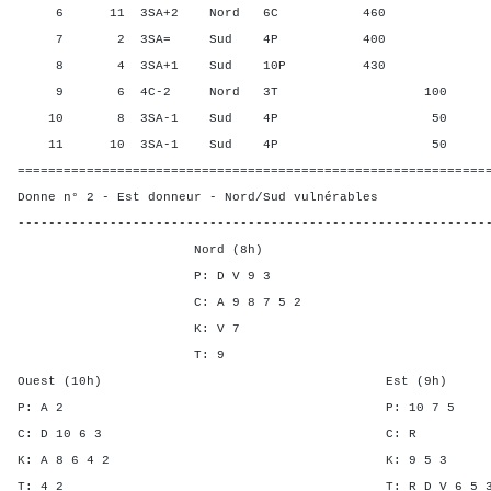
6 11 3SA+2 Nord 6C 460 81,2
7 2 3SA= Sud 4P 400 43,7
8 4 3SA+1 Sud 10P 430 62,5
9 6 4C-2 Nord 3T 100 0,00
10 8 3SA-1 Sud 4P 50 18,7
11 10 3SA-1 Sud 4P 50 18,7
=============================================================
Donne n° 2 - Est donneur - Nord/Sud vulnérables
-------------------------------------------------------------
Nord (8h)
P: D V 9 3
C: A 9 8 7 5 2
K: V 7
T: 9
Ouest (10h) Est (9h)
P: A 2 P: 10 
C: D 10 6 3 C
K: A 8 6 4 2 K: 9 
T: 4 2 T: R D V 6 