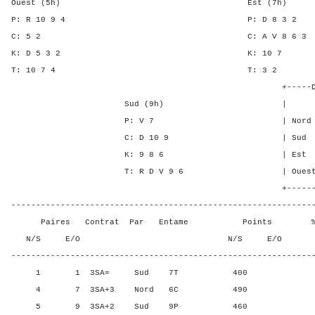
Ouest (5h) Est (7h)
P: R 10 9 4 P: D 8 
C: 5 2 C: A V 8 
K: D 5 3 2 K: 1
T: 10 7 4 T: 
+-----Double Mort-
Sud (9h) | SA P C 
P: V 7 | Nord 3 - 2
C: D 10 9 | Sud 3 - 2
K: 9 8 6 | Est - - -
T: R D V 9 6 | Ouest - - 
+-------Contrat---
-------------------------------------------------------------
Paires Contrat Par Entame Points % Poin
N/S E/O N/S E/O N/S
-------------------------------------------------------------
1 1 3SA= Sud 7T 400 43,7
4 7 3SA+3 Nord 6C 490 100,
5 9 3SA+2 Sud 9P 460 81,2