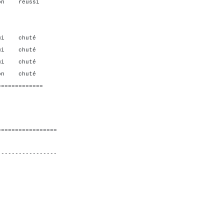
on réussi
i chuté
ui chuté
ui chuté
 chuté
=============
=================
-----------------