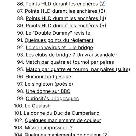
86. P
oints HLD durant les enchères (2
)
87.
Points HLD durant les enchères (3)
88.
Points HLD durant les enchères (4)
89.
Points HLD durant les enchères (5)
90.
Le "Double Dummy" revisité
91.
Quelques points du règlement
92.
Le coronavirus et ... le bridge
93.
Les clubs de bridge ? Un vrai scandale !
94.
Match par quatre et tournoi par paires
95
.
Match par quatre et tournoi par paires (suite)
96.
Humour bridgesque
97.
Le singleton (poésie)
98.
Une donne sur BBO
99.
Curiosités bridgesques
10
0.
Le Goulash
101
.
La donne du Duc de Cumberland
102.
Quelques maniements de couleur
103. M
ission impossible ?
1
04.
Quelques maniements de couleur (2
)