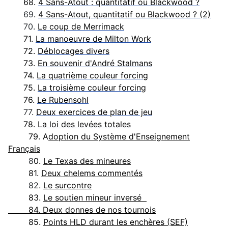
68.
4 Sans-Atout : quantitatif ou Blackwood ?
69
.
4 Sans-Atout, quantitatif ou Blackwood ? (2)
70.
Le coup de Merrimack
71.
La manoeuvre de Milton Work
72.
Déblocages divers
73.
En souvenir d'André Stalmans
74.
La quatrième couleur forcing
75.
La troisième couleur forcing
76.
Le Rubensohl
77.
Deux exercices de plan de jeu
78.
La loi des levées totales
79. A
doption du Système d'Enseignement
Français
8
0.
Le Texas des mineures
81.
Deux chelems commentés
82.
Le surcontre
83.
Le soutien mineur inversé
84. Deux donnes de nos tournois
85.
Points HLD durant les enchères (SEF)