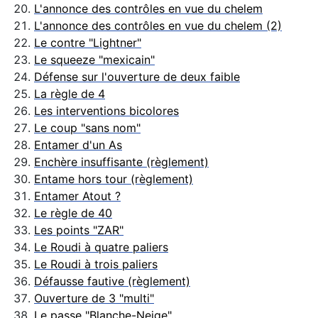
L'annonce des contrôles en vue du chelem
L'annonce des contrôles en vue du chelem (2)
Le contre "Lightner"
Le squeeze "mexicain"
Défense sur l'ouverture de deux faible
La règle de 4
Les interventions bicolores
Le coup "sans nom"
Entamer d'un As
Enchère insuffisante (règlement)
Entame hors tour (règlement)
Entamer Atout ?
Le règle de 40
Les points "ZAR"
Le Roudi à quatre paliers
Le Roudi à trois paliers
Défausse fautive (règlement)
Ouverture de 3 "multi"
Le passe "Blanche-Neige"