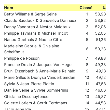
Nom
Classé
%
Betty Willame & Serge Seine
1
58,93
Claude Baudoux & Geneviève Danheux
2
53,82
Danny Vandoren & Nestor Malotaux
3
52,06
Philippe Taymans & Michael Tricot
4
52,05
Nanou Goethals & Nadine Cifre
5
51,26
Madeleine Gabriel & Ghislaine
6
50,28
Schelfhout
Philippe de Posson
7
49,88
Francine Dozin & Jacques Van Hege
8
49,28
Bruni Etzenbach & Anne-Marie Rainaldi
9
49,13
Marie Gilles & Dionysa Vanderbemden
10
49,12
Sylvia & Jean-Pierre Plaitin
11
47,63
Danièle Seine & Sylvie Sommerijns
12
46,06
Ghislaine Deschuyteneer
13
45,87
Colette Loriers & Gerrit Eerdmans
14
44,58
Jacqueline Ide
15
42,14