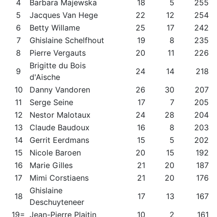
4
Barbara Majewska
18
5
255
5
Jacques Van Hege
22
12
254
6
Betty Willame
25
17
242
7
Ghislaine Schelfhout
19
8
235
8
Pierre Vergauts
20
11
226
Brigitte du Bois
9
24
14
218
d'Aische
10
Danny Vandoren
26
30
207
11
Serge Seine
17
7
205
12
Nestor Malotaux
24
28
204
13
Claude Baudoux
16
8
203
14
Gerrit Eerdmans
15
5
202
15
Nicole Baroen
20
15
192
16
Marie Gilles
21
20
187
17
Mimi Corstiaens
21
20
176
Ghislaine
18
17
13
167
Deschuyteneer
19=
Jean-Pierre Plaitin
10
2
161