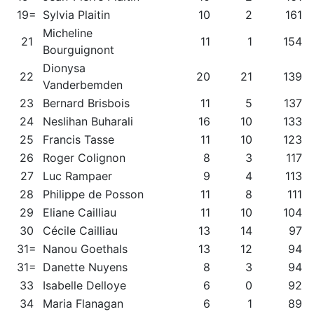
19=
Sylvia Plaitin
10
2
161
Micheline
21
11
1
154
Bourguignont
Dionysa
22
20
21
139
Vanderbemden
23
Bernard Brisbois
11
5
137
24
Neslihan Buharali
16
10
133
25
Francis Tasse
11
10
123
26
Roger Colignon
8
3
117
27
Luc Rampaer
9
4
113
28
Philippe de Posson
11
8
111
29
Eliane Cailliau
11
10
104
30
Cécile Cailliau
13
14
97
31=
Nanou Goethals
13
12
94
31=
Danette Nuyens
8
3
94
33
Isabelle Delloye
6
0
92
34
Maria Flanagan
6
1
89