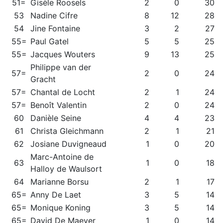
51=
Gisèle Roosels
2
0
30
53
Nadine Cifre
8
12
28
54
Jine Fontaine
3
2
27
55=
Paul Gatel
5
5
25
55=
Jacques Wouters
9
13
25
Philippe van der
57=
2
0
24
Gracht
57=
Chantal de Locht
2
1
24
57=
Benoît Valentin
2
0
24
60
Danièle Seine
4
4
23
61
Christa Gleichmann
2
1
21
62
Josiane Duvigneaud
1
0
20
Marc-Antoine de
63
1
0
18
Halloy de Waulsort
64
Marianne Borsu
2
1
17
65=
Anny De Laet
3
5
14
65=
Monique Koning
3
5
14
65=
David De Maeyer
1
0
14