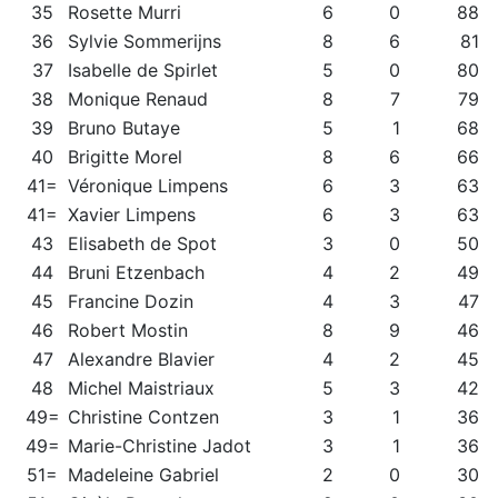
35
Rosette Murri
6
0
88
36
Sylvie Sommerijns
8
6
81
37
Isabelle de Spirlet
5
0
80
38
Monique Renaud
8
7
79
39
Bruno Butaye
5
1
68
40
Brigitte Morel
8
6
66
41=
Véronique Limpens
6
3
63
41=
Xavier Limpens
6
3
63
43
Elisabeth de Spot
3
0
50
44
Bruni Etzenbach
4
2
49
45
Francine Dozin
4
3
47
46
Robert Mostin
8
9
46
47
Alexandre Blavier
4
2
45
48
Michel Maistriaux
5
3
42
49=
Christine Contzen
3
1
36
49=
Marie-Christine Jadot
3
1
36
51=
Madeleine Gabriel
2
0
30