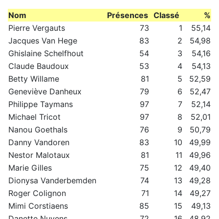
Nom
Présences
Classé
%
Pierre Vergauts
73
1
55,14
Jacques Van Hege
83
2
54,98
Ghislaine Schelfhout
54
3
54,16
Claude Baudoux
53
4
54,13
Betty Willame
81
5
52,59
Geneviève Danheux
79
6
52,47
Philippe Taymans
97
7
52,14
Michael Tricot
97
8
52,01
Nanou Goethals
76
9
50,79
Danny Vandoren
83
10
49,99
Nestor Malotaux
81
11
49,96
Marie Gilles
75
12
49,40
Dionysa Vanderbemden
74
13
49,28
Roger Colignon
71
14
49,27
Mimi Corstiaens
85
15
49,13
Danette Nuyens
72
16
48,92