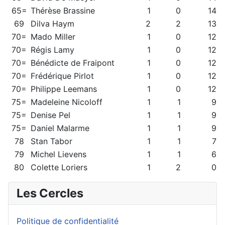
65=
Thérèse Brassine
1
0
14
69
Dilva Haym
2
2
13
70=
Mado Miller
1
0
12
70=
Régis Lamy
1
0
12
70=
Bénédicte de Fraipont
1
0
12
70=
Frédérique Pirlot
1
0
12
70=
Philippe Leemans
1
0
12
75=
Madeleine Nicoloff
1
1
9
75=
Denise Pel
1
1
9
75=
Daniel Malarme
1
1
9
78
Stan Tabor
1
1
7
79
Michel Lievens
1
1
6
80
Colette Loriers
1
2
0
Les Cercles
Politique de confidentialité