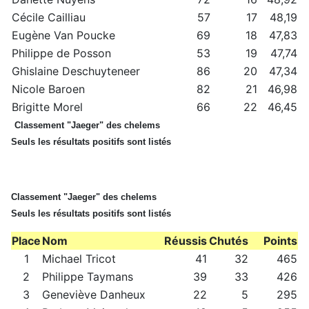
Cécile Cailliau
57
17
48,19
Eugène Van Poucke
69
18
47,83
Philippe de Posson
53
19
47,74
Ghislaine Deschuyteneer
86
20
47,34
Nicole Baroen
82
21
46,98
Brigitte Morel
66
22
46,45
Classement "Jaeger" des chelems
Seuls les résultats positifs sont listés
Classement "Jaeger" des chelems
Seuls les résultats positifs sont listés
Place
Nom
Réussis
Chutés
Points
1
Michael Tricot
41
32
465
2
Philippe Taymans
39
33
426
3
Geneviève Danheux
22
5
295