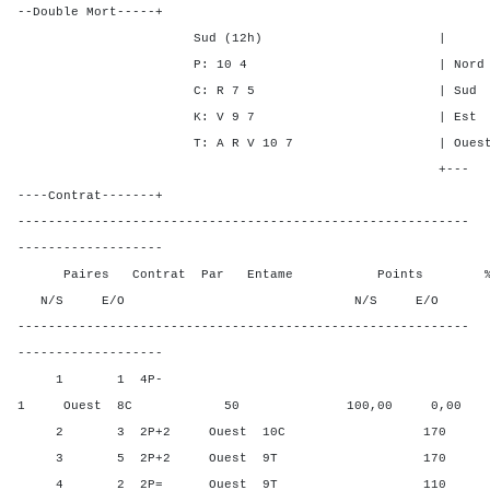
--Double Mort-----+
Sud (12h) | SA P C
P: 10 4 | Nord - - -
C: R 7 5 | Sud - - -
K: V 9 7 | Est 1 4 2
T: A R V 10 7 | Ouest 1 4 
+---
----Contrat-------+
-----------------------------------------------------------
-------------------
Paires Contrat Par Entame Points % Poin
N/S E/O N/S E/O N/S
-----------------------------------------------------------
-------------------
1 1 4P-
1 Ouest 8C 50 100,00 0,00
2 3 2P+2 Ouest 10C 170 12,5
3 5 2P+2 Ouest 9T 170 12,5
4 2 2P= Ouest 9T 110 75,0