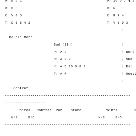
P: R 8 6 P: 10 9 7 
C: D 6 C:
K: V 6 5 K: R 
T: D 9 8 4 2 T: V 6
+---
--Double Mort-----+
Sud (21h) | SA P C
P: A 2 | Nord 5 1 5
C: A 7 2 | Sud 5 2 6
K: A D 10 9 8 3 | Est - - 
T: A R | Ouest - - -
+---
----Contrat-------+
-----------------------------------------------------------
-------------------
Paires Contrat Par Entame Points % Poin
N/S E/O N/S E/O N/S
-----------------------------------------------------------
-------------------