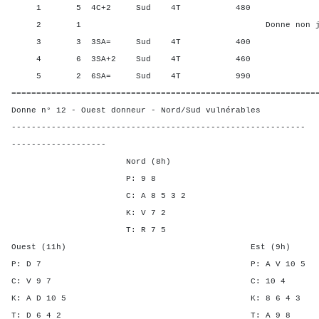
1 5 4C+2 Sud 4T 480 65,6
2 1 Donne non jou
3 3 3SA= Sud 4T 400 3,13
4 6 3SA+2 Sud 4T 460 34,3
5 2 6SA= Sud 4T 990 96,8
=============================================================
Donne n° 12 - Ouest donneur - Nord/Sud vulnérables
-----------------------------------------------------------
-------------------
Nord (8h)
P: 9 8
C: A 8 5 3 2
K: V 7 2
T: R 7 5
Ouest (11h) Est (9h)
P: D 7 P: A V 1
C: V 9 7 C: 1
K: A D 10 5 K: 8 6 
T: D 6 4 2 T: A 