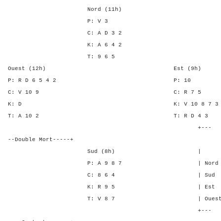
Nord (11h)
P: V 3
C: A D 3 2
K: A 6 4 2
T: 9 6 5
Ouest (12h) Est (9h)
P: R D 6 5 4 2 P:
C: V 10 9 C: R 
K: D K: V 10 8 
T: A 10 2 T: R D 
+---
--Double Mort-----+
Sud (8h) | SA P C 
P: A 9 8 7 | Nord - - 
C: 8 6 4 | Sud - - -
K: R 9 5 | Est 2 3 2
T: V 8 7 | Ouest 2 3 2
+---