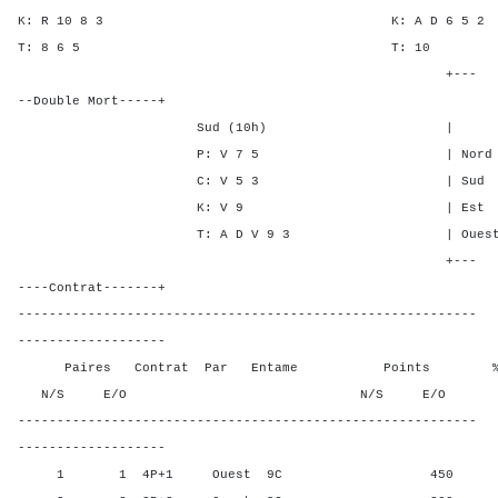
K: R 10 8 3 K: A D 6
T: 8 6 5 T: 
+---
--Double Mort-----+
Sud (10h) | SA P C
P: V 7 5 | Nord - - -
C: V 5 3 | Sud - - -
K: V 9 | Est 1 5 -
T: A D V 9 3 | Ouest 1 5 
+---
----Contrat-------+
-----------------------------------------------------------
-------------------
Paires Contrat Par Entame Points % Poin
N/S E/O N/S E/O N/S
-----------------------------------------------------------
-------------------
1 1 4P+1 Ouest 9C 450 37,5