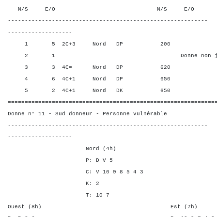
N/S E/O N/S E/O N/S
-----------------------------------------------------------
-------------------
1 5 2C+3 Nord DP 200 3,1
2 1 Donne non jou
3 3 4C= Nord DP 620 34,3
4 6 4C+1 Nord DP 650 81,2
5 2 4C+1 Nord DK 650 81,2
=============================================================
Donne n° 11 - Sud donneur - Personne vulnérable
-----------------------------------------------------------
-------------------
Nord (4h)
P: D V 5
C: V 10 9 8 5 4 3
K: 2
T: 10 7
Ouest (8h) Est (7h)