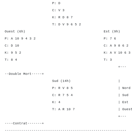
P: D
C: V 3
K: R D 8 7
T: D V 9 6 5 2
Ouest (6h) Est (9h)
P: A 10 9 4 3 2 P: 
C: D 10 C: A 9 8 
K: 9 5 2 K: A V 10 
T: 8 4 T:
+---
--Double Mort-----+
Sud (14h) | SA P C
P: R V 8 5 | Nord 1 - 
C: R 7 5 4 | Sud 1 - -
K: 4 | Est - 1 1 
T: A R 10 7 | Ouest - 1 
+---
----Contrat-------+
-----------------------------------------------------------