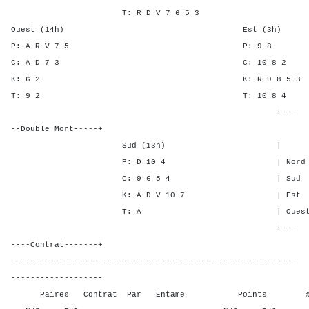
T: R D V 7 6 5 3
Ouest (14h) Est (3h)
P: A R V 7 5 P: 
C: A D 7 3 C: 10 
K: 6 2 K: R 9 8 
T: 9 2 T: 10 
+---
--Double Mort-----+
Sud (13h) | SA P C
P: D 10 4 | Nord - - -
C: 9 6 5 4 | Sud - - -
K: A D V 10 7 | Est - 1 
T: A | Ouest - 1 1
+---
----Contrat-------+
-----------------------------------------------------------
-------------------
Paires Contrat Par Entame Points % Poin