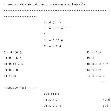
Donne n° 14 - Est donneur - Personne vulnérable
-----------------------------------------------------------
-------------------
Nord (14h)
P: D V 10 8 3
C: -
K: A D 10 6
T: A V 7 4
Ouest (6h) Est (6h)
P: R 9 5 4 P:
C: R 10 7 5 C: D 9 8
K: 8 5 3 K: V 
T: 10 9 T: R 8 
+---
--Double Mort-----+
Sud (14h) | SA P C
P: A 7 2 | Nord 3 4 -
C: A V 6 3 | Sud 4 5 -