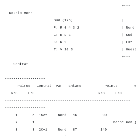
+---
--Double Mort-----+
Sud (12h) | SA P C
P: R 6 4 3 2 | Nord 1 1 
C: R D 6 | Sud 1 1 2
K: R 9 | Est - - -
T: V 10 3 | Ouest - - 
+---
----Contrat-------+
-----------------------------------------------------------
-------------------
Paires Contrat Par Entame Points % Poin
N/S E/O N/S E/O N/S
-----------------------------------------------------------
-------------------
1 5 1SA= Nord 4K 90 34,3
2 1 Donne non jou
3 3 2C+1 Nord 8T 140 96,