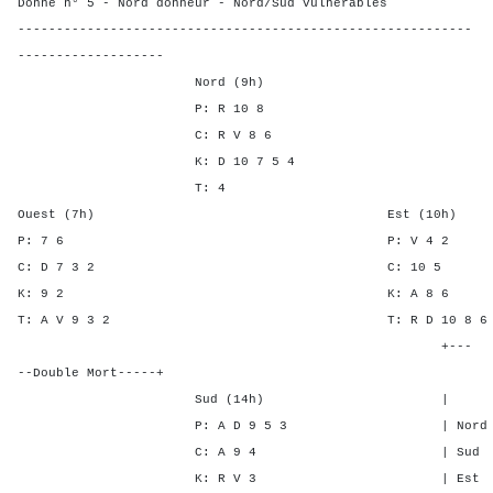
Donne n° 5 - Nord donneur - Nord/Sud vulnérables
-----------------------------------------------------------
-------------------
Nord (9h)
P: R 10 8
C: R V 8 6
K: D 10 7 5 4
T: 4
Ouest (7h) Est (10h)
P: 7 6 P: V 4
C: D 7 3 2 C: 1
K: 9 2 K: A 8
T: A V 9 3 2 T: R D 10
+---
--Double Mort-----+
Sud (14h) | SA P C
P: A D 9 5 3 | Nord 1 5 
C: A 9 4 | Sud 1 5 4
K: R V 3 | Est - - -