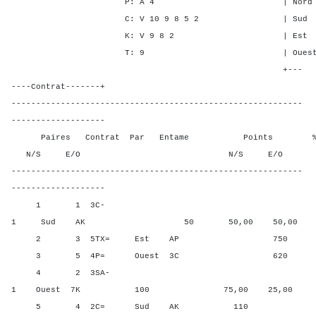
P: A 4 | Nord - - 2
C: V 10 9 8 5 2 | Sud - - 
K: V 9 8 2 | Est - 4 -
T: 9 | Ouest - 4 -
+---
----Contrat-------+
-----------------------------------------------------------
-------------------
Paires Contrat Par Entame Points % Poin
N/S E/O N/S E/O N/S
-----------------------------------------------------------
-------------------
1 1 3C-
1 Sud AK 50 50,00 50,00
2 3 5TX= Est AP 750 0,00
3 5 4P= Ouest 3C 620 25,0
4 2 3SA-
1 Ouest 7K 100 75,00 25,00
5 4 2C= Sud AK 110 100,0