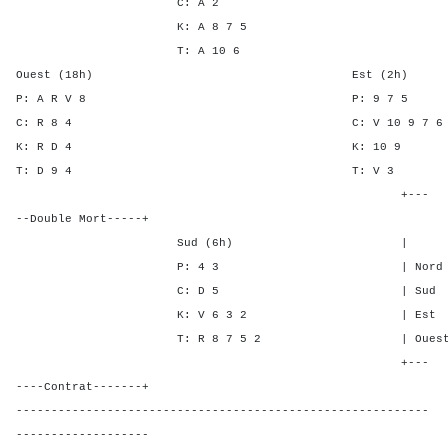
C: A 2
K: A 8 7 5
T: A 10 6
Ouest (18h) Est (2h)
P: A R V 8 P: 9 
C: R 8 4 C: V 10 9 7
K: R D 4 K: 1
T: D 9 4 T: V
+---
--Double Mort-----+
Sud (6h) | SA P C 
P: 4 3 | Nord - - -
C: D 5 | Sud 1 - -
K: V 6 3 2 | Est - 1 1
T: R 8 7 5 2 | Ouest - 1 
+---
----Contrat-------+
-----------------------------------------------------------
-------------------