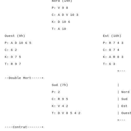
Nord (14h)
P: V 9 8
C: A D V 10 3
K: D 10 6
T: A 10
Ouest (9h) Est (10h)
P: A D 10 6 5 P: R 7
C: 6 2 C: 8 7
K: 9 7 5 K: A R 
T: R 9 7 T: 6
+---
--Double Mort-----+
Sud (7h) | SA P C 
P: 2 | Nord - - 3 
C: R 9 5 | Sud - - 3
K: V 4 2 | Est - 2 -
T: D V 8 5 4 2 | Ouest - 2
+---
----Contrat-------+