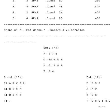
2 3 2P+3 Ouest 9C 200 100,
3 5 4P+1 Ouest 4T 450 37,5
4 2 4P+1 Ouest 7K 450 37,5
5 4 4P+1 Ouest 2C 450 37,5
=============================================================
Donne n° 2 - Est donneur - Nord/Sud vulnérables
-----------------------------------------------------------
-------------------
Nord (4h)
P: 8 7 5
C: 10 8 4 3
K: A 10 8 3
T: 9 4
Ouest (13h) Est (11h)
P: A R V 6 2 P: D 
C: D 9 6 2 C: 
K: R 5 4 2 K: 
T: - T: D 8 6 5 
+---