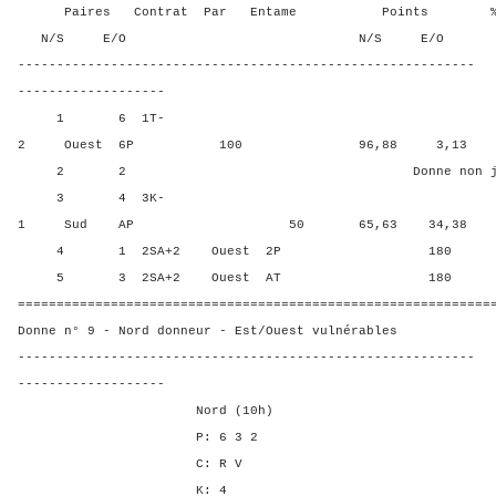
Paires Contrat Par Entame Points % Poin
N/S E/O N/S E/O N/S
-----------------------------------------------------------
-------------------
1 6 1T-
2 Ouest 6P 100 96,88 3,13
2 2 Donne non jou
3 4 3K-
1 Sud AP 50 65,63 34,38
4 1 2SA+2 Ouest 2P 180 18,7
5 3 2SA+2 Ouest AT 180 18,7
=============================================================
Donne n° 9 - Nord donneur - Est/Ouest vulnérables
-----------------------------------------------------------
-------------------
Nord (10h)
P: 6 3 2
C: R V
K: 4