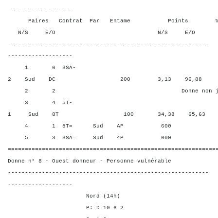
-------------------
Paires Contrat Par Entame Points % Poin
N/S E/O N/S E/O N/S
-----------------------------------------------------------
-------------------
1 6 3SA-
2 Sud DC 200 3,13 96,88
2 2 Donne non jou
3 4 5T-
1 Sud 8T 100 34,38 65,63
4 1 5T= Sud AP 600 81,25
5 3 3SA= Sud 4P 600 81,2
=============================================================
Donne n° 8 - Ouest donneur - Personne vulnérable
-----------------------------------------------------------
-------------------
Nord (14h)
P: D 10 6 2