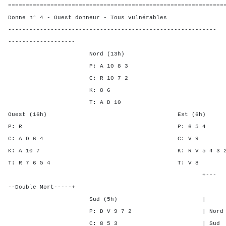
=============================================================
Donne n° 4 - Ouest donneur - Tous vulnérables
-----------------------------------------------------------
-------------------
Nord (13h)
P: A 10 8 3
C: R 10 7 2
K: 8 6
T: A D 10
Ouest (16h) Est (6h)
P: R P: 6 5
C: A D 6 4 C: 
K: A 10 7 K: R V 5 4
T: R 7 6 5 4 T: 
+---
--Double Mort-----+
Sud (5h) | SA P C 
P: D V 9 7 2 | Nord - 2 
C: 8 5 3 | Sud - 2 -