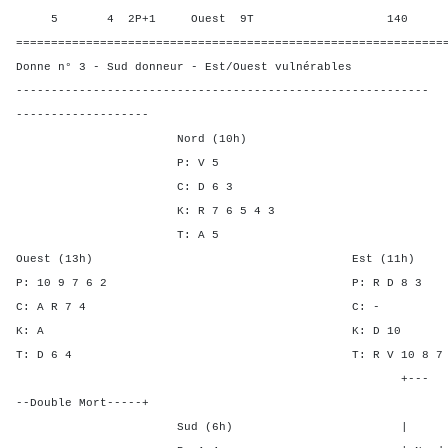
5 4 2P+1 Ouest 9T 140 50,0
=============================================================
Donne n° 3 - Sud donneur - Est/Ouest vulnérables
-----------------------------------------------------------
-------------------
Nord (10h)
P: V 5
C: D 6 3
K: R 7 6 5 4 3
T: A 5
Ouest (13h) Est (11h)
P: 10 9 7 6 2 P: R D
C: A R 7 4 C:
K: A K: D 
T: D 6 4 T: R V 10 8 7
+---
--Double Mort-----+
Sud (6h) | SA P C 