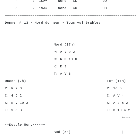
4 6 1SA= Nord 6K 90 34,3
5 2 1SA= Nord 4K 90 34,3
=============================================================
Donne n° 13 - Nord donneur - Tous vulnérables
-----------------------------------------------------------
-------------------
Nord (17h)
P: A V 9 2
C: R D 10 8
K: D 9
T: A V 8
Ouest (7h) Est (11h)
P: R 7 3 P: 1
C: 6 5 2 C: A 
K: R V 10 3 K: A 6 
T: 9 5 3 T: D 10 
+---
--Double Mort-----+
Sud (5h) | SA P C 