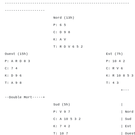
-----------------------------------------------------------
-------------------
Nord (13h)
P: 6 5
C: D 9 8
K: A V
T: R D V 6 5 2
Ouest (15h) Est (7h)
P: A R D 8 3 P: 10 
C: 7 4 C: R V
K: D 9 6 K: R 10 8 
T: A 9 8 T: 4
+---
--Double Mort-----+
Sud (5h) | SA P C 
P: V 9 7 | Nord - - 1
C: A 10 5 3 2 | Sud - - 
K: 7 4 2 | Est - 3 -
T: 10 7 | Ouest - 3 -