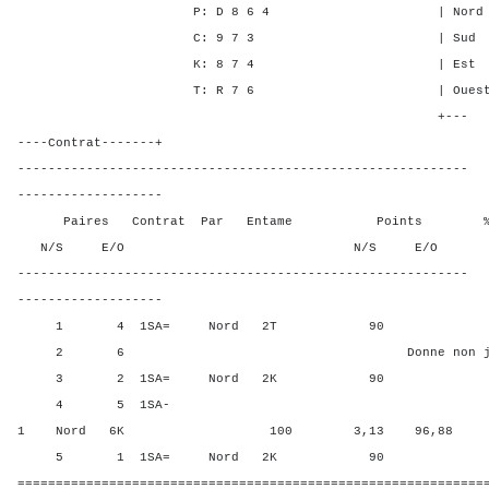
P: D 8 6 4 | Nord 1 3 
C: 9 7 3 | Sud 1 2 2
K: 8 7 4 | Est - - -
T: R 7 6 | Ouest - - -
+---
----Contrat-------+
-----------------------------------------------------------
-------------------
Paires Contrat Par Entame Points % Poin
N/S E/O N/S E/O N/S
-----------------------------------------------------------
-------------------
1 4 1SA= Nord 2T 90 65,6
2 6 Donne non jou
3 2 1SA= Nord 2K 90 65,6
4 5 1SA-
1 Nord 6K 100 3,13 96,88
5 1 1SA= Nord 2K 90 65,6
=============================================================