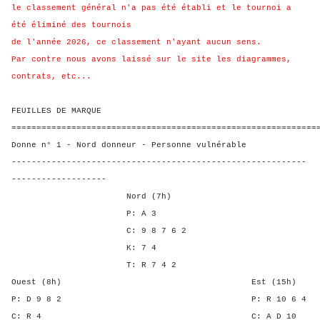
le classement général n'a pas été établi et le tournoi a
été éliminé des tournois
de l'année 2026, ce classement n'ayant aucun sens.
Par contre nous avons laissé sur le site les diagrammes,
contrats, etc...
FEUILLES DE MARQUE
=============================================================
Donne n° 1 - Nord donneur - Personne vulnérable
-----------------------------------------------------------
-------------------
Nord (7h)
P: A 3
C: 9 8 7 6 2
K: 7 4
T: R 7 4 2
Ouest (8h) Est (15h)
P: D 9 8 2 P: R 10 
C: R 4 C: A D