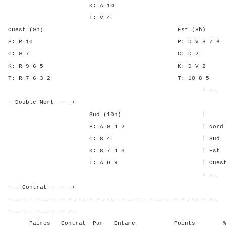
K: A 10
T: V 4
Ouest (9h) Est (8h)
P: R 10 P: D V 8 
C: 9 7 C: D
K: R 9 6 5 K: D 
T: R 7 6 3 2 T: 10 
+---
--Double Mort-----+
Sud (10h) | SA P C
P: A 9 4 2 | Nord 4 1 
C: 8 4 | Sud 4 1 5
K: 8 7 4 3 | Est - - -
T: A D 9 | Ouest - - -
+---
----Contrat-------+
-----------------------------------------------------------
-------------------
Paires Contrat Par Entame Points % Poin