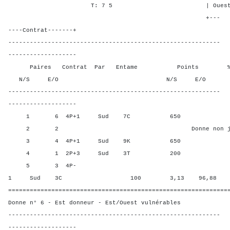
T: 7 5 | Ouest - - -
+---
----Contrat-------+
-----------------------------------------------------------
-------------------
Paires Contrat Par Entame Points % Poin
N/S E/O N/S E/O N/S
-----------------------------------------------------------
-------------------
1 6 4P+1 Sud 7C 650 81,2
2 2 Donne non jou
3 4 4P+1 Sud 9K 650 81,2
4 1 2P+3 Sud 3T 200 34,3
5 3 4P-
1 Sud 3C 100 3,13 96,88
=============================================================
Donne n° 6 - Est donneur - Est/Ouest vulnérables
-----------------------------------------------------------
-------------------