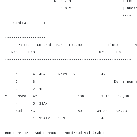
K: R 7 4 | Est - - -
T: D 6 2 | Ouest - - -
+---
----Contrat-------+
-----------------------------------------------------------
-------------------
Paires Contrat Par Entame Points % Poin
N/S E/O N/S E/O N/S
-----------------------------------------------------------
-------------------
1 4 4P= Nord 2C 420 65,6
2 6 Donne non jou
3 2 4P-
2 Nord 4C 100 3,13 96,88
4 5 3SA-
1 Sud 5C 50 34,38 65,63
5 1 3SA+2 Sud 5C 460 96,
=============================================================
Donne n° 15 - Sud donneur - Nord/Sud vulnérables