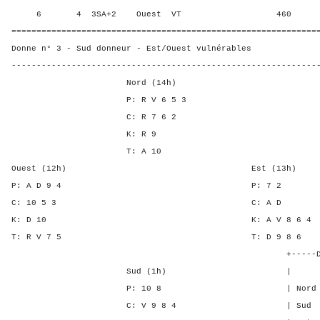
6 4 3SA+2 Ouest VT 460 80,0
=============================================================
Donne n° 3 - Sud donneur - Est/Ouest vulnérables
-------------------------------------------------------------
Nord (14h)
P: R V 6 5 3
C: R 7 6 2
K: R 9
T: A 10
Ouest (12h) Est (13h)
P: A D 9 4 P: 
C: 10 5 3 C: 
K: D 10 K: A V 8 
T: R V 7 5 T: D 9 
+-----Double Mort-
Sud (1h) | SA P C 
P: 10 8 | Nord - - -
C: V 9 8 4 | Sud - - -