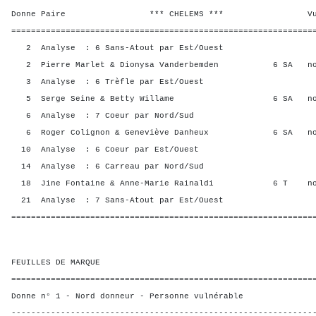
Donne Paire *** CHELEMS *** Vul? R
=============================================================
2 Analyse : 6 Sans-Atout par Est/Ouest
2 Pierre Marlet & Dionysa Vanderbemden 6 SA n
3 Analyse : 6 Trèfle par Est/Ouest
5 Serge Seine & Betty Willame 6 SA no
6 Analyse : 7 Coeur par Nord/Sud
6 Roger Colignon & Geneviève Danheux 6 SA n
10 Analyse : 6 Coeur par Est/Ouest
14 Analyse : 6 Carreau par Nord/Sud
18 Jine Fontaine & Anne-Marie Rainaldi 6 T n
21 Analyse : 7 Sans-Atout par Est/Ouest
=============================================================
FEUILLES DE MARQUE
=============================================================
Donne n° 1 - Nord donneur - Personne vulnérable
-------------------------------------------------------------