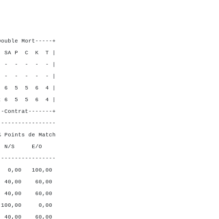
V 9
9 6
5 2
----+
K T |
- - - |
- - - |
 6 4 |
 6 4 |
----+
-----------------
ts de Match
 E/O
-----------------
 100,00
0 60,00
0 60,00
00 0,00
0 60,00