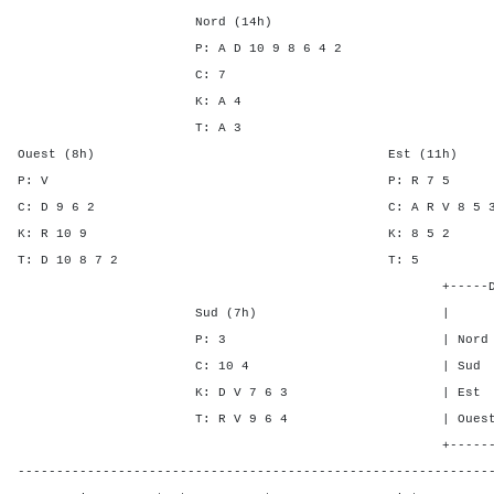
Nord (14h)
P: A D 10 9 8 6 4 2
C: 7
K: A 4
T: A 3
Ouest (8h) Est (11h)
P: V P: R 7
C: D 9 6 2 C: A R V 8
K: R 10 9 K: 8 
T: D 10 8 7 2 T
+-----Double Mort-
Sud (7h) | SA P C 
P: 3 | Nord - 4 - 
C: 10 4 | Sud - 4 -
K: D V 7 6 3 | Est 1 - 
T: R V 9 6 4 | Ouest 1 - 
+-------Contrat---
-------------------------------------------------------------