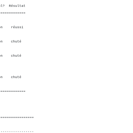
ésultat
=============
on réussi
n chuté
on chuté
on chuté
=============
=================
-----------------