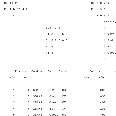
C: 10 2 C: A D 
K: A D 10 4 2 K: V 
T: A 4 T: R D 6 
+-----Double Mort-
Sud (7h) | SA P C 
P: A 8 6 5 3 | Nord - - 
C: 8 7 6 4 3 | Sud - - 
K: R 5 | Est 6 5 5
T: 3 | Ouest 6 5 5
+-------Contrat---
-------------------------------------------------------------
Paires Contrat Par Entame Points % Poin
N/S E/O N/S E/O N/S
-------------------------------------------------------------
1 1 6SA= Est 8C 990 0,00
2 3 3SA+3 Ouest VT 490 40,0
3 5 3SA+3 Ouest VT 490 40,0
4 7 1SA+3 Est 3P 180 100,
5 2 3SA+3 Ouest 8K 490 40,0