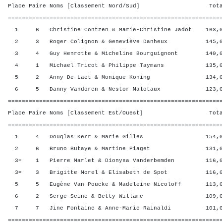
Place Paire Noms [Classement Nord/Sud] Total 
=============================================================
1 6 Christine Contzen & Marie-Christine Jadot 163,0
2 3 Roger Colignon & Geneviève Danheux 145,00
3 4 Guy Henrotte & Micheline Bourguignont 140,00
4 1 Michael Tricot & Philippe Taymans 135,00 
5 2 Anny De Laet & Monique Koning 134,00 
6 5 Danny Vandoren & Nestor Malotaux 123,00 
=============================================================
Place Paire Noms [Classement Est/Ouest] Total 
=============================================================
1 4 Douglas Kerr & Marie Gilles 154,00 2
2 6 Bruno Butaye & Martine Piaget 131,00 
3= 1 Pierre Marlet & Dionysa Vanderbemden 116,00
3= 3 Brigitte Morel & Elisabeth de Spot 116,00
5 5 Eugène Van Poucke & Madeleine Nicoloff 113,00
6 2 Serge Seine & Betty Willame 109,00 2
7 7 Jine Fontaine & Anne-Marie Rainaldi 101,00
=============================================================