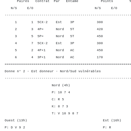
Paires Contrat Par Entame Points % Poin
N/S E/O N/S E/O N/S
-------------------------------------------------------------
1 1 5CX-2 Est 3P 300 30,0
2 3 4P= Nord 5T 420 60,0
3 5 5P= Nord 5T 450 90,0
4 7 5CX-2 Est 3P 300 30,0
5 2 4P+1 Nord AC 450 90,0
6 4 3P+1 Nord AC 170 0,00
=============================================================
Donne n° 2 - Est donneur - Nord/Sud vulnérables
-------------------------------------------------------------
Nord (4h)
P: 10 7 4
C: R 5
K: 8 7 3
T: V 10 9 8 7
Ouest (13h) Est (16h)
P: D V 9 2 P: