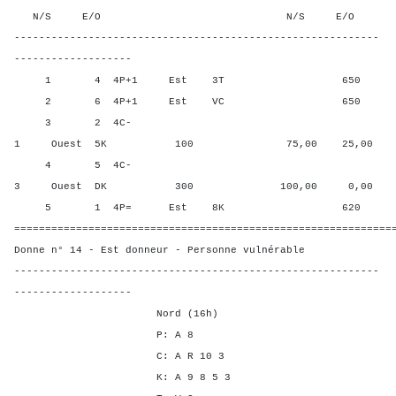
N/S E/O N/S E/O N/S
-----------------------------------------------------------
-------------------
1 4 4P+1 Est 3T 650 12,5
2 6 4P+1 Est VC 650 12,5
3 2 4C-
1 Ouest 5K 100 75,00 25,00
4 5 4C-
3 Ouest DK 300 100,00 0,00
5 1 4P= Est 8K 620 50,00
=============================================================
Donne n° 14 - Est donneur - Personne vulnérable
-----------------------------------------------------------
-------------------
Nord (16h)
P: A 8
C: A R 10 3
K: A 9 8 5 3