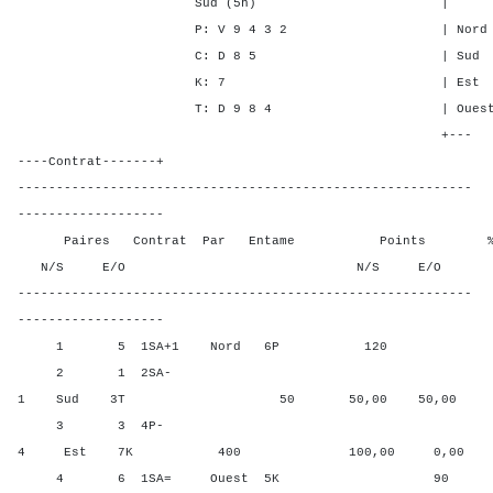
Sud (5h) | SA P C 
P: V 9 4 3 2 | Nord - - 
C: D 8 5 | Sud - - -
K: 7 | Est 1 1 - 
T: D 9 8 4 | Ouest 1 2 
+---
----Contrat-------+
-----------------------------------------------------------
-------------------
Paires Contrat Par Entame Points % Poin
N/S E/O N/S E/O N/S
-----------------------------------------------------------
-------------------
1 5 1SA+1 Nord 6P 120 75,0
2 1 2SA-
1 Sud 3T 50 50,00 50,00
3 3 4P-
4 Est 7K 400 100,00 0,00
4 6 1SA= Ouest 5K 90 25,0