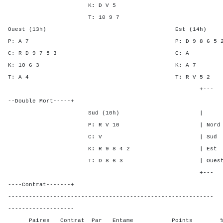
K: D V 5
T: 10 9 7
Ouest (13h) Est (14h)
P: A 7 P: D 9 8 6 
C: R D 9 7 5 3 C
K: 10 6 3 K: 
T: A 4 T: R V 
+---
--Double Mort-----+
Sud (10h) | SA P C
P: R V 10 | Nord - - -
C: V | Sud - - - 
K: R 9 8 4 2 | Est 2 5 
T: D 8 6 3 | Ouest 2 4 
+---
----Contrat-------+
-----------------------------------------------------------
-------------------
Paires Contrat Par Entame Points % Poin