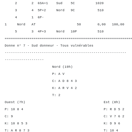
2 2 6SA+1 Sud 5C 1020 100,
3 4 5P+2 Nord 9C 510 37,5
4 1 6P-
1 Nord AT 50 0,00 100,00
5 3 4P+3 Nord 10P 510 37,5
=============================================================
Donne n° 7 - Sud donneur - Tous vulnérables
-----------------------------------------------------------
-------------------
Nord (19h)
P: A V
C: A D 8 4 3
K: A R V 4 2
T: 2
Ouest (7h) Est (8h)
P: 10 8 4 P: R D 
C: 9 C: V 7 6
K: 10 8 5 3 K: D 
T: A R 8 7 3 T: 1