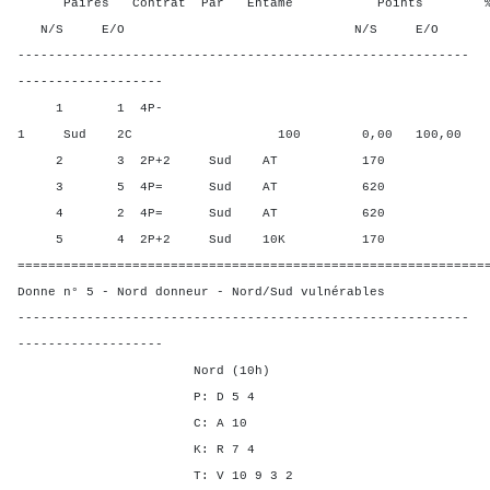
Paires Contrat Par Entame Points % Poin
N/S E/O N/S E/O N/S
-----------------------------------------------------------
-------------------
1 1 4P-
1 Sud 2C 100 0,00 100,00
2 3 2P+2 Sud AT 170 37,5
3 5 4P= Sud AT 620 87,50
4 2 4P= Sud AT 620 87,50
5 4 2P+2 Sud 10K 170 37,5
=============================================================
Donne n° 5 - Nord donneur - Nord/Sud vulnérables
-----------------------------------------------------------
-------------------
Nord (10h)
P: D 5 4
C: A 10
K: R 7 4
T: V 10 9 3 2