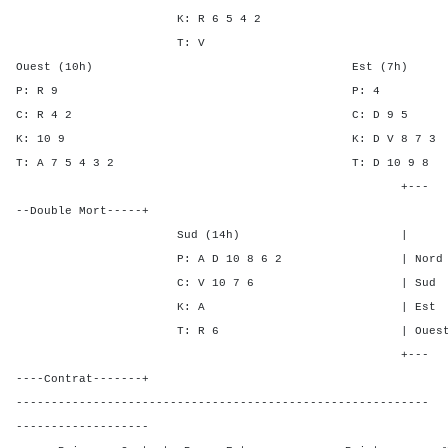
K: R 6 5 4 2
T: V
Ouest (10h) Est (7h)
P: R 9 P:
C: R 4 2 C: D 
K: 10 9 K: D V 8 
T: A 7 5 4 3 2 T: D 10
+---
--Double Mort-----+
Sud (14h) | SA P C
P: A D 10 8 6 2 | Nord - 4
C: V 10 7 6 | Sud - 4 
K: A | Est - - - 
T: R 6 | Ouest - - -
+---
----Contrat-------+
-----------------------------------------------------------
-------------------