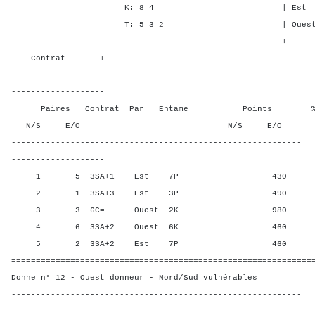
K: 8 4 | Est 6 5 6
T: 5 3 2 | Ouest 6 5 6
+---
----Contrat-------+
-----------------------------------------------------------
-------------------
Paires Contrat Par Entame Points % Poin
N/S E/O N/S E/O N/S
-----------------------------------------------------------
-------------------
1 5 3SA+1 Est 7P 430 100,
2 1 3SA+3 Est 3P 490 25,0
3 3 6C= Ouest 2K 980 0,00
4 6 3SA+2 Ouest 6K 460 62,5
5 2 3SA+2 Est 7P 460 62,5
=============================================================
Donne n° 12 - Ouest donneur - Nord/Sud vulnérables
-----------------------------------------------------------
-------------------