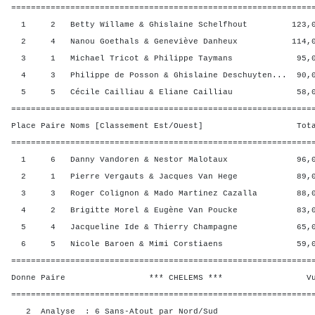
=============================================================
1 2 Betty Willame & Ghislaine Schelfhout 123,00
2 4 Nanou Goethals & Geneviève Danheux 114,00
3 1 Michael Tricot & Philippe Taymans 95,00 
4 3 Philippe de Posson & Ghislaine Deschuyten... 90,0
5 5 Cécile Cailliau & Eliane Cailliau 58,00 
=============================================================
Place Paire Noms [Classement Est/Ouest] Total 
=============================================================
1 6 Danny Vandoren & Nestor Malotaux 96,00 
2 1 Pierre Vergauts & Jacques Van Hege 89,00 
3 3 Roger Colignon & Mado Martinez Cazalla 88,00
4 2 Brigitte Morel & Eugène Van Poucke 83,00 
5 4 Jacqueline Ide & Thierry Champagne 65,00 
6 5 Nicole Baroen & Mimi Corstiaens 59,00 
=============================================================
Donne Paire *** CHELEMS *** Vul? R
=============================================================
2 Analyse : 6 Sans-Atout par Nord/Sud