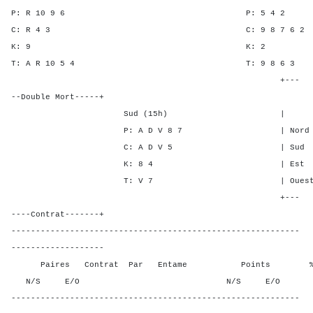
P: R 10 9 6 P: 5 
C: R 4 3 C: 9 8 7 
K: 9 K:
T: A R 10 5 4 T: 9 8
+---
--Double Mort-----+
Sud (15h) | SA P C
P: A D V 8 7 | Nord 2 1 
C: A D V 5 | Sud 2 1 -
K: 8 4 | Est - - -
T: V 7 | Ouest - - -
+---
----Contrat-------+
-----------------------------------------------------------
-------------------
Paires Contrat Par Entame Points % Poin
N/S E/O N/S E/O N/S
-----------------------------------------------------------