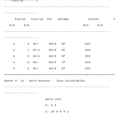
----Contrat-------+
-----------------------------------------------------------
-------------------
Paires Contrat Par Entame Points % Poin
N/S E/O N/S E/O N/S
-----------------------------------------------------------
-------------------
1 5 4C= Nord DP 620 25,0
2 1 4C+1 Nord 5C 650 87,5
3 3 4C+1 Nord 4P 650 87,5
4 6 4C= Nord 7P 620 25,0
5 2 4C= Nord 8T 620 25,0
=============================================================
Donne n° 13 - Nord donneur - Tous vulnérables
-----------------------------------------------------------
-------------------
Nord (3h)
P: 4 3
C: 10 8 6 4 2