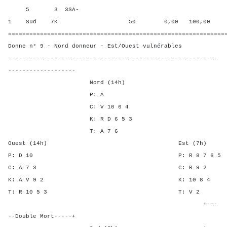
5 3 3SA-
1 Sud 7K 50 0,00 100,00
=============================================================
Donne n° 9 - Nord donneur - Est/Ouest vulnérables
-----------------------------------------------------------
-------------------
Nord (14h)
P: A
C: V 10 6 4
K: R D 6 5 3
T: A 7 6
Ouest (14h) Est (7h)
P: D 10 P: R 8 7 
C: A 7 3 C: R 
K: A V 9 2 K: 10 
T: R 10 5 3 T: 
+---
--Double Mort-----+