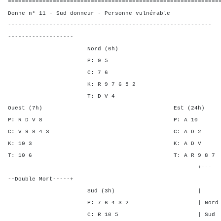
=============================================================
Donne n° 11 - Sud donneur - Personne vulnérable
-----------------------------------------------------------
-------------------
Nord (6h)
P: 9 5
C: 7 6
K: R 9 7 6 5 2
T: D V 4
Ouest (7h) Est (24h)
P: R D V 8 P: A
C: V 9 8 4 3 C: A 
K: 10 3 K: A 
T: 10 6 T: A R 9 
+---
--Double Mort-----+
Sud (3h) | SA P C 
P: 7 6 4 3 2 | Nord - - 
C: R 10 5 | Sud - - -