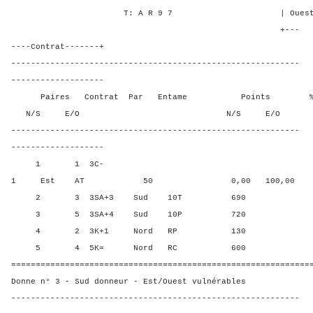
T: A R 9 7 | Ouest - 1 
+---
----Contrat-------+
-----------------------------------------------------------
-------------------
Paires Contrat Par Entame Points % Poin
N/S E/O N/S E/O N/S
-----------------------------------------------------------
-------------------
1 1 3C-
1 Est AT 50 0,00 100,00
2 3 3SA+3 Sud 10T 690 75,0
3 5 3SA+4 Sud 10P 720 100,
4 2 3K+1 Nord RP 130 25,0
5 4 5K= Nord RC 600 50,0
=============================================================
Donne n° 3 - Sud donneur - Est/Ouest vulnérables
-----------------------------------------------------------