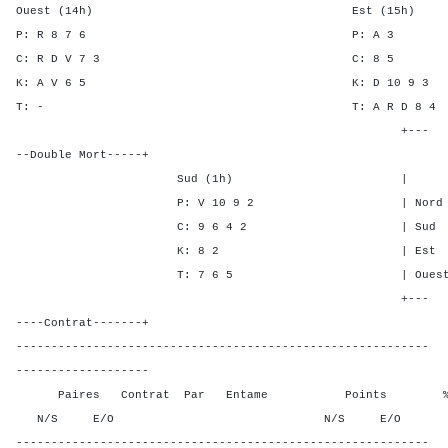
Ouest (14h) Est (15h)
P: R 8 7 6 P: 
C: R D V 7 3 C: 
K: A V 6 5 K: D 10 
T: - T: A R D 
+---
--Double Mort-----+
Sud (1h) | SA P C 
P: V 10 9 2 | Nord - - 
C: 9 6 4 2 | Sud - - -
K: 8 2 | Est 4 3 5
T: 7 6 5 | Ouest 4 3 5
+---
----Contrat-------+
-----------------------------------------------------------
-------------------
Paires Contrat Par Entame Points % Poin
N/S E/O N/S E/O N/S
-----------------------------------------------------------