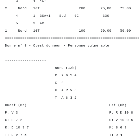
3 4 4C-
2 Nord 10T 200 25,00 75,00
4 1 3SA+1 Sud 9C 630 100,
5 3 4C-
1 Nord 10T 100 50,00 50,00
=============================================================
Donne n° 8 - Ouest donneur - Personne vulnérable
-----------------------------------------------------------
-------------------
Nord (12h)
P: 7 6 5 4
C: 4
K: A R V 5
T: A 6 3 2
Ouest (8h) Est (6h)
P: V 3 P: R D 1
C: D 7 2 C: V 10 
K: D 10 9 7 K: 8 
T: D V 7 5 T: 