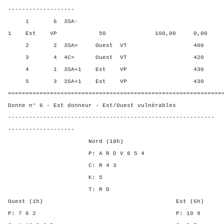
-------------------
1 6 3SA-
1 Est VP 50 100,00 0,00
2 2 3SA= Ouest VT 400 75,0
3 4 4C= Ouest VT 420 50,0
4 1 3SA+1 Est VP 430 12,5
5 3 3SA+1 Est VP 430 12,5
=============================================================
Donne n° 6 - Est donneur - Est/Ouest vulnérables
-----------------------------------------------------------
-------------------
Nord (18h)
P: A R D V 8 5 4
C: R 4 3
K: 5
T: R D
Ouest (1h) Est (6h)
P: 7 6 2 P: 1