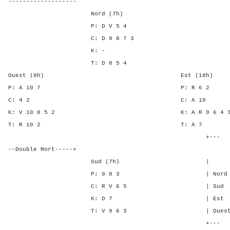
-------------------
Nord (7h)
P: D V 5 4
C: D 9 8 7 3
K: -
T: D 8 5 4
Ouest (8h) Est (18h)
P: A 10 7 P: R 
C: 4 2 C: A 
K: V 10 8 5 2 K: A R 9 6
T: R 10 2 T: 
+---
--Double Mort-----+
Sud (7h) | SA P C 
P: 9 8 3 | Nord - - 1
C: R V 6 5 | Sud - - 1
K: D 7 | Est 5 3 -
T: V 9 6 3 | Ouest 5 3 
+---