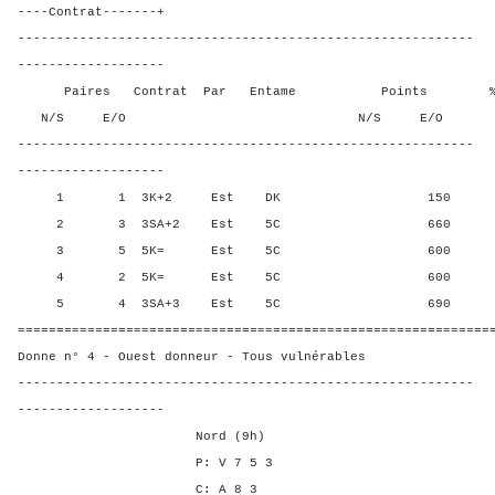
----Contrat-------+
-----------------------------------------------------------
-------------------
Paires Contrat Par Entame Points % Poin
N/S E/O N/S E/O N/S
-----------------------------------------------------------
-------------------
1 1 3K+2 Est DK 150 100,
2 3 3SA+2 Est 5C 660 25,0
3 5 5K= Est 5C 600 62,50
4 2 5K= Est 5C 600 62,50
5 4 3SA+3 Est 5C 690 0,00
=============================================================
Donne n° 4 - Ouest donneur - Tous vulnérables
-----------------------------------------------------------
-------------------
Nord (9h)
P: V 7 5 3
C: A 8 3