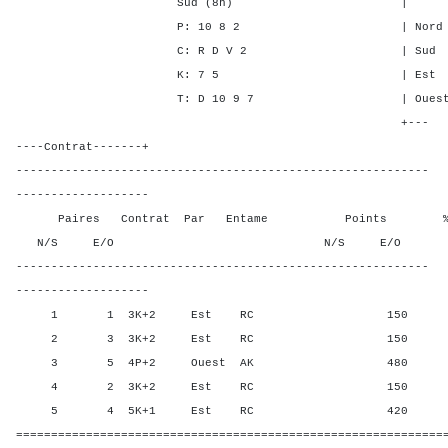
Sud (8h) | SA P C 
P: 10 8 2 | Nord - - -
C: R D V 2 | Sud - - -
K: 7 5 | Est 3 3 1
T: D 10 9 7 | Ouest 3 3 
+---
----Contrat-------+
-----------------------------------------------------------
-------------------
Paires Contrat Par Entame Points % Poin
N/S E/O N/S E/O N/S
-----------------------------------------------------------
-------------------
1 1 3K+2 Est RC 150 75,0
2 3 3K+2 Est RC 150 75,0
3 5 4P+2 Ouest AK 480 0,00
4 2 3K+2 Est RC 150 75,0
5 4 5K+1 Est RC 420 25,0
=============================================================