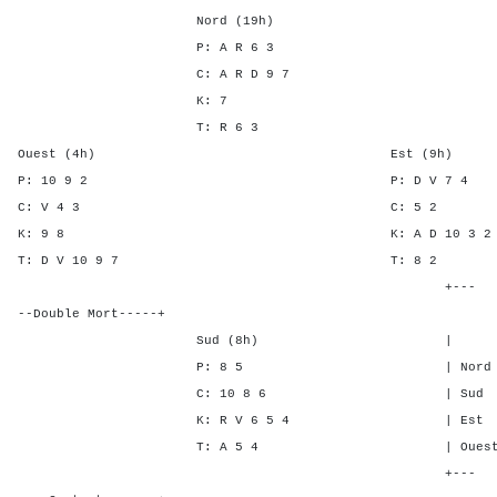
Nord (19h)
P: A R 6 3
C: A R D 9 7
K: 7
T: R 6 3
Ouest (4h) Est (9h)
P: 10 9 2 P: D V 
C: V 4 3 C: 5
K: 9 8 K: A D 10 
T: D V 10 9 7 T: 
+---
--Double Mort-----+
Sud (8h) | SA P C 
P: 8 5 | Nord 4 4 5
C: 10 8 6 | Sud 4 4 5
K: R V 6 5 4 | Est - - 
T: A 5 4 | Ouest - - -
+---