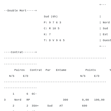
+---
--Double Mort-----+
Sud (6h) | SA P C 
P: 9 7 6 3 | Nord 3 1 
C: R 10 5 | Sud 3 1 5
K: 7 | Est - - - 
T: D V 9 6 5 | Ouest - - 
+---
----Contrat-------+
-----------------------------------------------------------
-------------------
Paires Contrat Par Entame Points % Poin
N/S E/O N/S E/O N/S
-----------------------------------------------------------
-------------------
1 6 6C-
3 Nord RP 300 0,00 100,00
2 2 3SA= Sud AT 600 75,0