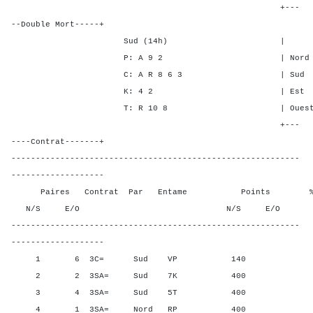
+---
--Double Mort-----+
Sud (14h) | SA P C
P: A 9 2 | Nord 3 4 3
C: A R 8 6 3 | Sud 3 4 
K: 4 2 | Est - - -
T: R 10 8 | Ouest - - 
+---
----Contrat-------+
-----------------------------------------------------------
-------------------
Paires Contrat Par Entame Points % Poin
N/S E/O N/S E/O N/S
-----------------------------------------------------------
-------------------
1 6 3C= Sud VP 140 25,00
2 2 3SA= Sud 7K 400 75,0
3 4 3SA= Sud 5T 400 75,0
4 1 3SA= Nord RP 400 75,0