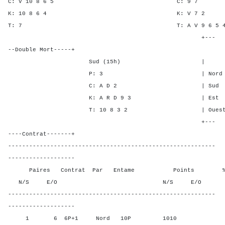
C: V 10 8 6 5 C: 
K: 10 8 6 4 K: V 
T: 7 T: A V 9 6 
+---
--Double Mort-----+
Sud (15h) | SA P C
P: 3 | Nord 6 5 4 
C: A D 2 | Sud 6 5 4
K: A R D 9 3 | Est - - 
T: 10 8 3 2 | Ouest - - 
+---
----Contrat-------+
-----------------------------------------------------------
-------------------
Paires Contrat Par Entame Points % Poin
N/S E/O N/S E/O N/S
-----------------------------------------------------------
-------------------
1 6 6P+1 Nord 10P 1010 75,0