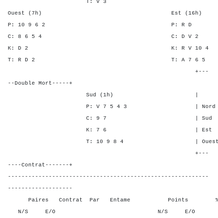
T: V 3
Ouest (7h) Est (16h)
P: 10 9 6 2 P: 
C: 8 6 5 4 C: D 
K: D 2 K: R V 1
T: R D 2 T: A 7 
+---
--Double Mort-----+
Sud (1h) | SA P C 
P: V 7 5 4 3 | Nord - 1 
C: 9 7 | Sud - 1 -
K: 7 6 | Est 2 - 1
T: 10 9 8 4 | Ouest 2 - 
+---
----Contrat-------+
-----------------------------------------------------------
-------------------
Paires Contrat Par Entame Points % Poin
N/S E/O N/S E/O N/S