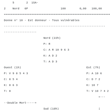
5 2 1SA-
2 Nord 6P 100 0,00 100,00
=============================================================
Donne n° 10 - Est donneur - Tous vulnérables
-----------------------------------------------------------
-------------------
Nord (22h)
P: R
C: A R 10 9 6 3
K: A D 2
T: A D 3
Ouest (1h) Est (7h)
P: V 9 8 5 4 3 P: A 
C: 8 5 4 C: D 
K: 8 6 3 K: 1
T: 8 T: V 10 7 
+---
--Double Mort-----+
Sud (10h) | SA P C