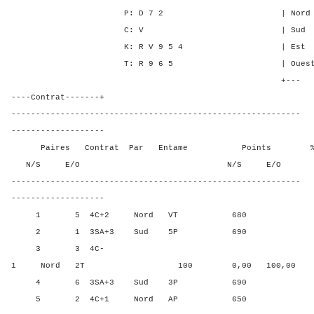
P: D 7 2 | Nord 6 1 5
C: V | Sud 6 1 5 
K: R V 9 5 4 | Est - - 
T: R 9 6 5 | Ouest - - 
+---
----Contrat-------+
-----------------------------------------------------------
-------------------
Paires Contrat Par Entame Points % Poin
N/S E/O N/S E/O N/S
-----------------------------------------------------------
-------------------
1 5 4C+2 Nord VT 680 50,0
2 1 3SA+3 Sud 5P 690 87,5
3 3 4C-
1 Nord 2T 100 0,00 100,00
4 6 3SA+3 Sud 3P 690 87,5
5 2 4C+1 Nord AP 650 25,0