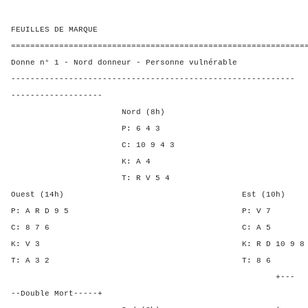
FEUILLES DE MARQUE
=============================================================
Donne n° 1 - Nord donneur - Personne vulnérable
-----------------------------------------------------------
-------------------
Nord (8h)
P: 6 4 3
C: 10 9 4 3
K: A 4
T: R V 5 4
Ouest (14h) Est (10h)
P: A R D 9 5 P: 
C: 8 7 6 C: A
K: V 3 K: R D 10 9 8
T: A 3 2 T: 8
+---
--Double Mort-----+