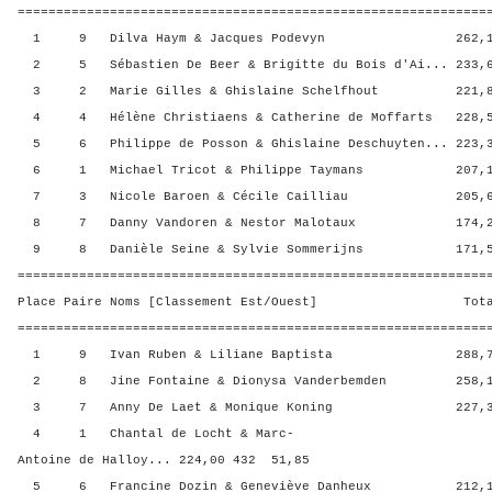
=============================================================
1 9 Dilva Haym & Jacques Podevyn 262,13 
2 5 Sébastien De Beer & Brigitte du Bois d'Ai... 233,6
3 2 Marie Gilles & Ghislaine Schelfhout 221,88
4 4 Hélène Christiaens & Catherine de Moffarts 228,5
5 6 Philippe de Posson & Ghislaine Deschuyten... 223,3
6 1 Michael Tricot & Philippe Taymans 207,13 
7 3 Nicole Baroen & Cécile Cailliau 205,63 
8 7 Danny Vandoren & Nestor Malotaux 174,25 
9 8 Danièle Seine & Sylvie Sommerijns 171,50 
=============================================================
Place Paire Noms [Classement Est/Ouest] Total 
=============================================================
1 9 Ivan Ruben & Liliane Baptista 288,75 
2 8 Jine Fontaine & Dionysa Vanderbemden 258,13
3 7 Anny De Laet & Monique Koning 227,38 
4 1 Chantal de Locht & Marc-
Antoine de Halloy... 224,00 432 51,85
5 6 Francine Dozin & Geneviève Danheux 212,13