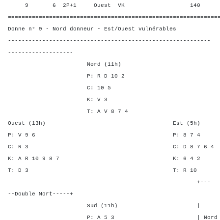
9 6 2P+1 Ouest VK 140 62,5
=============================================================
Donne n° 9 - Nord donneur - Est/Ouest vulnérables
-----------------------------------------------------------
-------------------
Nord (11h)
P: R D 10 2
C: 10 5
K: V 3
T: A V 8 7 4
Ouest (13h) Est (5h)
P: V 9 6 P: 8 
C: R 3 C: D 8 7 
K: A R 10 9 8 7 K: 6
T: D 3 T: R 
+---
--Double Mort-----+
Sud (11h) | SA P C
P: A 5 3 | Nord - 3 1