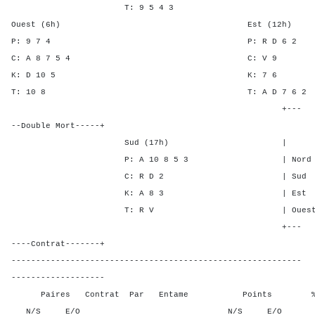
T: 9 5 4 3
Ouest (6h) Est (12h)
P: 9 7 4 P: R D 
C: A 8 7 5 4 C: 
K: D 10 5 K: 
T: 10 8 T: A D 7 
+---
--Double Mort-----+
Sud (17h) | SA P C
P: A 10 8 5 3 | Nord 3 2 
C: R D 2 | Sud 3 2 2
K: A 8 3 | Est - - -
T: R V | Ouest - - -
+---
----Contrat-------+
-----------------------------------------------------------
-------------------
Paires Contrat Par Entame Points % Poin
N/S E/O N/S E/O N/S