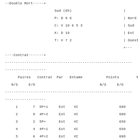
--Double Mort-----+
Sud (6h) | SA P C 
P: D 9 6 | Nord - - 2
C: V 10 6 5 3 | Sud - - 
K: D 10 | Est - 6 -
T: V 7 2 | Ouest - 6 -
+---
----Contrat-------+
-----------------------------------------------------------
-------------------
Paires Contrat Par Entame Points % Poin
N/S E/O N/S E/O N/S
-----------------------------------------------------------
-------------------
1 7 5P+1 Est VC 680 25,0
2 9 4P+2 Est VC 680 25,0
3 2 5P= Est VC 650 68,75
4 4 4P+1 Est VC 650 68,7
5 6 4P+2 Est VC 680 25,0