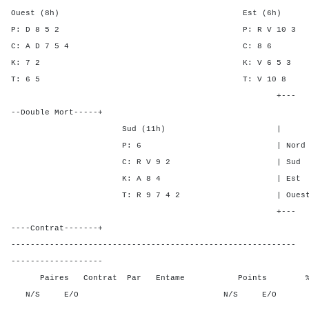
Ouest (8h) Est (6h)
P: D 8 5 2 P: R V 1
C: A D 7 5 4 C: 
K: 7 2 K: V 6 
T: 6 5 T: V 1
+---
--Double Mort-----+
Sud (11h) | SA P C
P: 6 | Nord 4 1 1 
C: R V 9 2 | Sud 4 1 3
K: A 8 4 | Est - - -
T: R 9 7 4 2 | Ouest - - 
+---
----Contrat-------+
-----------------------------------------------------------
-------------------
Paires Contrat Par Entame Points % Poin
N/S E/O N/S E/O N/S