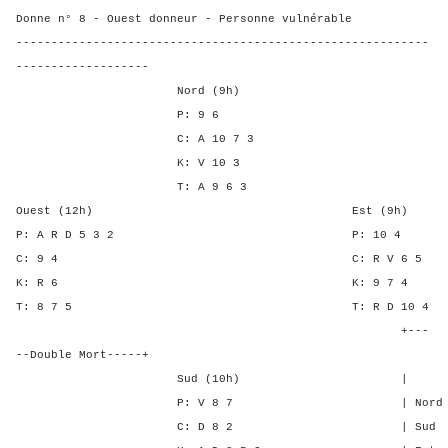
Donne n° 8 - Ouest donneur - Personne vulnérable
-----------------------------------------------------------
-------------------
Nord (9h)
P: 9 6
C: A 10 7 3
K: V 10 3
T: A 9 6 3
Ouest (12h) Est (9h)
P: A R D 5 3 2 P: 1
C: 9 4 C: R V 
K: R 6 K: 9 7
T: 8 7 5 T: R D 1
+---
--Double Mort-----+
Sud (10h) | SA P C
P: V 8 7 | Nord - - -
C: D 8 2 | Sud - - -