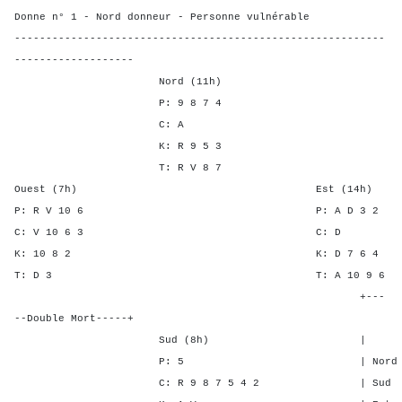
Donne n° 1 - Nord donneur - Personne vulnérable
-----------------------------------------------------------
-------------------
Nord (11h)
P: 9 8 7 4
C: A
K: R 9 5 3
T: R V 8 7
Ouest (7h) Est (14h)
P: R V 10 6 P: A D 
C: V 10 6 3 C
K: 10 8 2 K: D 7 
T: D 3 T: A 10 
+---
--Double Mort-----+
Sud (8h) | SA P C 
P: 5 | Nord - - 3 
C: R 9 8 7 5 4 2 | Sud - -