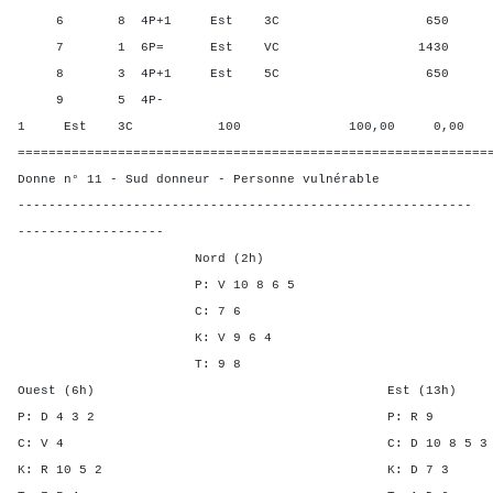
6 8 4P+1 Est 3C 650 68,7
7 1 6P= Est VC 1430 0,00
8 3 4P+1 Est 5C 650 68,7
9 5 4P-
1 Est 3C 100 100,00 0,00
=============================================================
Donne n° 11 - Sud donneur - Personne vulnérable
-----------------------------------------------------------
-------------------
Nord (2h)
P: V 10 8 6 5
C: 7 6
K: V 9 6 4
T: 9 8
Ouest (6h) Est (13h)
P: D 4 3 2 P: 
C: V 4 C: D 10 8 
K: R 10 5 2 K: D 