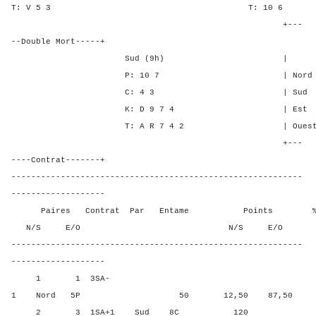
T: V 5 3 T: 1
+---
--Double Mort-----+
Sud (9h) | SA P C 
P: 10 7 | Nord 2 - 1
C: 4 3 | Sud 2 - 1
K: D 9 7 4 | Est - 1 -
T: A R 7 4 2 | Ouest - 1 
+---
----Contrat-------+
-----------------------------------------------------------
-------------------
Paires Contrat Par Entame Points % Poin
N/S E/O N/S E/O N/S
-----------------------------------------------------------
-------------------
1 1 3SA-
1 Nord 5P 50 12,50 87,50
2 3 1SA+1 Sud 8C 120 37,5