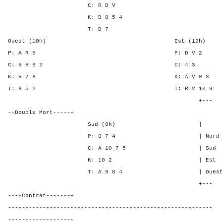
C: R D V
K: D 8 5 4
T: D 7
Ouest (10h) Est (12h)
P: A R 5 P: D 
C: 9 8 6 2 C: 
K: R 7 6 K: A V 
T: 6 5 2 T: R V 1
+---
--Double Mort-----+
Sud (8h) | SA P C 
P: 8 7 4 | Nord - - -
C: A 10 7 5 | Sud - - 
K: 10 2 | Est 2 2 1
T: A 9 8 4 | Ouest 2 2 
+---
----Contrat-------+
-----------------------------------------------------------
-------------------