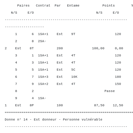
Paires Contrat Par Entame Points % Poin
N/S E/O N/S E/O N/S
-----------------------------------------------------------
-------------------
1 6 1SA+1 Est 9T 120 43,7
2 8 2SA-
2 Est 8T 200 100,00 0,00
3 1 1SA+1 Est 4T 120 43,7
4 3 1SA+1 Est 4T 120 43,7
5 5 1SA+1 Est 5C 120 43,7
6 7 1SA+3 Est 10K 180 0,00
7 9 1SA+2 Est 4T 150 12,5
8 2 Passe 75,00 
9 4 1SA-
1 Est 8P 100 87,50 12,50
=============================================================
Donne n° 14 - Est donneur - Personne vulnérable
-----------------------------------------------------------