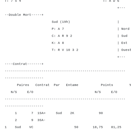
T: 7 5 4 T: A 
+---
--Double Mort-----+
Sud (19h) | SA P C
P: A 7 | Nord 1 2 -
C: A R 9 2 | Sud 1 2 -
K: A 8 | Est - - 1
T: R V 10 3 2 | Ouest - - 
+---
----Contrat-------+
-----------------------------------------------------------
-------------------
Paires Contrat Par Entame Points % Poin
N/S E/O N/S E/O N/S
-----------------------------------------------------------
-------------------
1 7 1SA= Sud 2K 90 62,50
2 9 3SA-
1 Sud VC 50 18,75 81,25