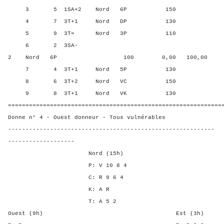
3 5 1SA+2 Nord 6P 150 93,
4 7 3T+1 Nord DP 130 62,5
5 9 3T= Nord 3P 110 25,0
6 2 3SA-
2 Nord 6P 100 0,00 100,00
7 4 3T+1 Nord 5P 130 62,5
8 6 3T+2 Nord VC 150 93,
9 8 3T+1 Nord VK 130 62,5
=============================================================
Donne n° 4 - Ouest donneur - Tous vulnérables
-----------------------------------------------------------
-------------------
Nord (15h)
P: V 10 8 4
C: R 9 6 4
K: A R
T: A 5 2
Ouest (9h) Est (3h)