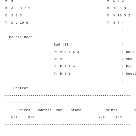
P: 5 P: D 9
C: A D 8 7 2 C: 10 
K: 9 6 3 K: V 10 
T: D V 10 6 T: 9 
+---
--Double Mort-----+
Sud (13h) | SA P C
P: A R 7 6 3 | Nord 5 6 
C: V | Sud 5 6 2 
K: D 8 7 4 | Est - - -
T: R 8 3 | Ouest - - -
+---
----Contrat-------+
-----------------------------------------------------------
-------------------
Paires Contrat Par Entame Points % Poin
N/S E/O N/S E/O N/S
-----------------------------------------------------------
-------------------