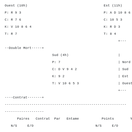
Ouest (10h) Est (11h)
P: R 9 3 P: A D 10 
C: R 7 6 C: 10 
K: V 10 8 6 4 K: R 
T: R 7 T: 8
+---
--Double Mort-----+
Sud (4h) | SA P C 
P: 7 | Nord - - 4 
C: D V 9 4 2 | Sud - - 
K: 9 2 | Est - 2 -
T: V 10 6 5 3 | Ouest - 3 
+---
----Contrat-------+
-----------------------------------------------------------
-------------------
Paires Contrat Par Entame Points % Poin
N/S E/O N/S E/O N/S