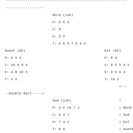
-----------------------------------------------------------
-------------------
Nord (14h)
P: D 6 3
C: R
K: D V
T: A D 9 7 5 4 3
Ouest (8h) Est (6h)
P: 8 5 4 P: R
C: 10 8 6 3 C: D V 5
K: A R 10 5 K: 9 8 
T: V 6 T: 10
+---
--Double Mort-----+
Sud (12h) | SA P C
P: A V 10 7 2 | Nord 3 5 
C: A 9 7 | Sud 3 5 -
K: 7 4 2 | Est - - 1
T: R 8 | Ouest - - 1