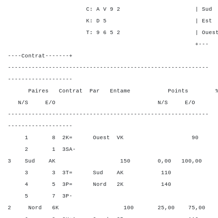
C: A V 9 2 | Sud - 3 1
K: D 5 | Est 1 - -
T: 9 6 5 2 | Ouest 1 - 
+---
----Contrat-------+
-----------------------------------------------------------
-------------------
Paires Contrat Par Entame Points % Poin
N/S E/O N/S E/O N/S
-----------------------------------------------------------
-------------------
1 8 2K= Ouest VK 90 37,5
2 1 3SA-
3 Sud AK 150 0,00 100,00
3 3 3T= Sud AK 110 50,00
4 5 3P= Nord 2K 140 93,7
5 7 3P-
2 Nord 6K 100 25,00 75,00