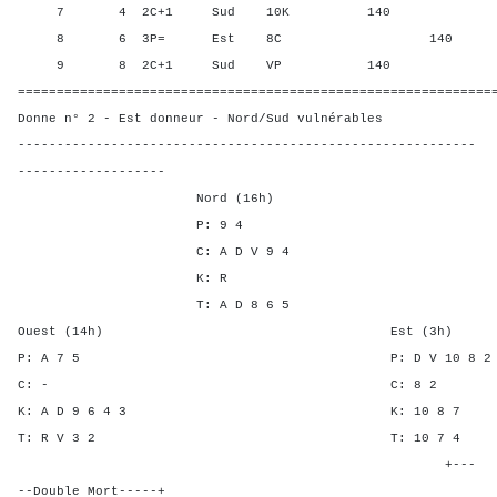
7 4 2C+1 Sud 10K 140 75,0
8 6 3P= Est 8C 140 18,75
9 8 2C+1 Sud VP 140 75,0
=============================================================
Donne n° 2 - Est donneur - Nord/Sud vulnérables
-----------------------------------------------------------
-------------------
Nord (16h)
P: 9 4
C: A D V 9 4
K: R
T: A D 8 6 5
Ouest (14h) Est (3h)
P: A 7 5 P: D V 10 
C: - C: 8
K: A D 9 6 4 3 K: 10
T: R V 3 2 T: 10 
+---
--Double Mort-----+