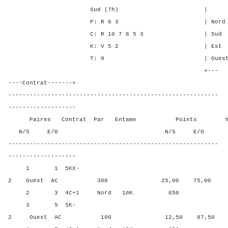
Sud (7h) | SA P C 
P: R 6 3 | Nord 2 - 4
C: R 10 7 6 5 3 | Sud 2 - 
K: V 5 2 | Est - 2 -
T: 9 | Ouest - 2 -
+---
----Contrat-------+
-----------------------------------------------------------
-------------------
Paires Contrat Par Entame Points % Poin
N/S E/O N/S E/O N/S
-----------------------------------------------------------
-------------------
1 1 5KX-
2 Ouest AC 300 25,00 75,00
2 3 4C+1 Nord 10K 650 68,7
3 5 5K-
2 Ouest AC 100 12,50 87,50