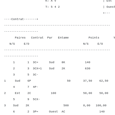
K: A V | Est 1 2 -
T: 5 4 2 | Ouest 1 2 -
+---
----Contrat-------+
-----------------------------------------------------------
-------------------
Paires Contrat Par Entame Points % Poin
N/S E/O N/S E/O N/S
-----------------------------------------------------------
-------------------
1 1 3C= Sud 8K 140 75,00
2 3 3CX+1 Sud 2K 630 100,
3 5 3C-
1 Sud 6P 50 37,50 62,50
4 7 4P-
2 Est 2C 100 50,00 50,00
5 9 5CX-
3 Sud 2K 500 0,00 100,00
6 2 3P= Ouest AC 140 18,7