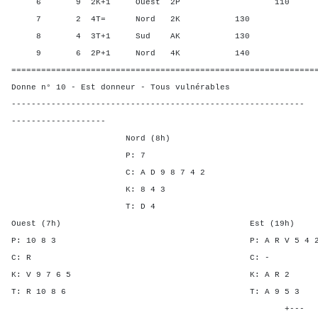
6 9 2K+1 Ouest 2P 110 12,5
7 2 4T= Nord 2K 130 68,7
8 4 3T+1 Sud AK 130 68,7
9 6 2P+1 Nord 4K 140 93,
=============================================================
Donne n° 10 - Est donneur - Tous vulnérables
-----------------------------------------------------------
-------------------
Nord (8h)
P: 7
C: A D 9 8 7 4 2
K: 8 4 3
T: D 4
Ouest (7h) Est (19h)
P: 10 8 3 P: A R V 5
C: R C:
K: V 9 7 6 5 K: A 
T: R 10 8 6 T: A 9 
+---