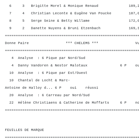
6 3 Brigitte Morel & Monique Renaud 189,25 
7 4 Christian Leconte & Eugène Van Poucke 187,00
8 5 Serge Seine & Betty Willame 172,00 4
9 2 Danette Nuyens & Bruni Etzenbach 169,38 
=============================================================
Donne Paire *** CHELEMS *** Vul? R
=============================================================
4 Analyse : 6 Pique par Nord/Sud
4 Danny Vandoren & Nestor Malotaux 6 P ou
10 Analyse : 6 Pique par Est/Ouest
10 Chantal de Locht & Marc-
Antoine de Halloy d... 6 P oui réussi
20 Analyse : 6 Carreau par Nord/Sud
22 Hélène Christiaens & Catherine de Moffarts 6 P 
=============================================================
FEUILLES DE MARQUE
=============================================================