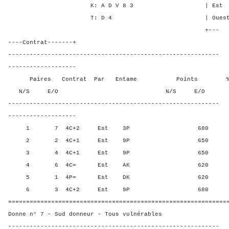
K: A D V 8 3 | Est 1 4 
T: D 4 | Ouest 1 4 4
+---
----Contrat-------+
-----------------------------------------------------------
-------------------
Paires Contrat Par Entame Points % Poin
N/S E/O N/S E/O N/S
-----------------------------------------------------------
-------------------
1 7 4C+2 Est 3P 680 10,0
2 2 4C+1 Est 9P 650 50,0
3 4 4C+1 Est 9P 650 50,0
4 6 4C= Est AK 620 90,00
5 1 4P= Est DK 620 90,00
6 3 4C+2 Est 9P 680 10,0
=============================================================
Donne n° 7 - Sud donneur - Tous vulnérables
-----------------------------------------------------------