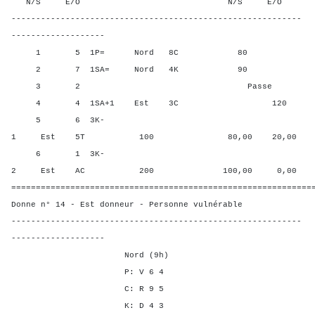
N/S E/O N/S E/O N/S
-----------------------------------------------------------
-------------------
1 5 1P= Nord 8C 80 40,00
2 7 1SA= Nord 4K 90 60,0
3 2 Passe 20,00 
4 4 1SA+1 Est 3C 120 0,00
5 6 3K-
1 Est 5T 100 80,00 20,00
6 1 3K-
2 Est AC 200 100,00 0,00
=============================================================
Donne n° 14 - Est donneur - Personne vulnérable
-----------------------------------------------------------
-------------------
Nord (9h)
P: V 6 4
C: R 9 5
K: D 4 3