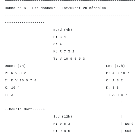
=============================================================
Donne n° 6 - Est donneur - Est/Ouest vulnérables
-----------------------------------------------------------
-------------------
Nord (4h)
P: 6 4
C: 4
K: R 7 5 2
T: V 10 9 6 5 3
Ouest (7h) Est (17h)
P: R V 8 2 P: A D 1
C: D V 10 9 7 6 C: A
K: 10 4 K: 9
T: 2 T: A R 8
+---
--Double Mort-----+
Sud (12h) | SA P C
P: 9 5 3 | Nord - - -
C: R 8 5 | Sud - - -