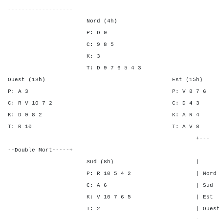
-------------------
Nord (4h)
P: D 9
C: 9 8 5
K: 3
T: D 9 7 6 5 4 3
Ouest (13h) Est (15h)
P: A 3 P: V 8 
C: R V 10 7 2 C: D 
K: D 9 8 2 K: A 
T: R 10 T: A 
+---
--Double Mort-----+
Sud (8h) | SA P C 
P: R 10 5 4 2 | Nord - - 
C: A 6 | Sud - - -
K: V 10 7 6 5 | Est 5 2 
T: 2 | Ouest 5 2 5