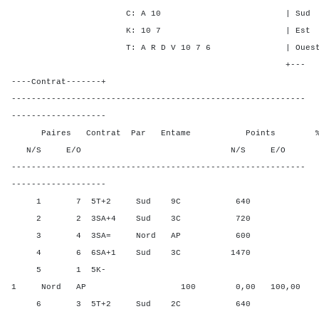
C: A 10 | Sud 3 1 1
K: 10 7 | Est - - -
T: A R D V 10 7 6 | Ouest - -
+---
----Contrat-------+
-----------------------------------------------------------
-------------------
Paires Contrat Par Entame Points % Poin
N/S E/O N/S E/O N/S
-----------------------------------------------------------
-------------------
1 7 5T+2 Sud 9C 640 50,0
2 2 3SA+4 Sud 3C 720 80,0
3 4 3SA= Nord AP 600 20,0
4 6 6SA+1 Sud 3C 1470 100,
5 1 5K-
1 Nord AP 100 0,00 100,00
6 3 5T+2 Sud 2C 640 50,0