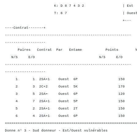
K: D 8 7 4 3 2 | Est 3 1 
T: 8 7 | Ouest 3 1 2
+---
----Contrat-------+
-----------------------------------------------------------
-------------------
Paires Contrat Par Entame Points % Poin
N/S E/O N/S E/O N/S
-----------------------------------------------------------
-------------------
1 1 2SA+1 Ouest 6P 150 50,0
2 3 2C+2 Ouest 5K 170 0,00
3 5 2SA= Ouest 6P 120 100,
4 7 2SA+1 Ouest 5P 150 50,0
5 2 2SA+1 Ouest 2T 150 50,0
6 4 2SA+1 Ouest 6P 150 50,0
=============================================================
Donne n° 3 - Sud donneur - Est/Ouest vulnérables