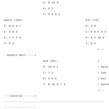
C: R 10 9
K: 6 2
T: 9 6 5 2
Ouest (16h) Est (7h)
P: R D 8 7 P: 
C: A D 5 C: V 8 6 
K: 7 5 4 3 K: R V 1
T: A V T: D
+---
--Double Mort-----+
Sud (9h) | SA P C 
P: 10 9 2 | Nord - 1 -
C: 7 2 | Sud - 1 -
K: A D 8 | Est - - 2
T: R 10 8 7 3 | Ouest - - 
+---
----Contrat-------+
-----------------------------------------------------------
-------------------