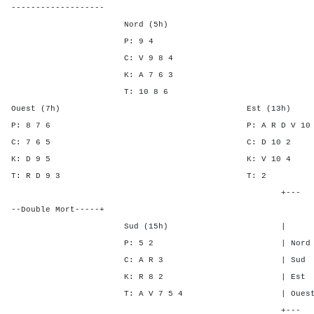
-------------------
Nord (5h)
P: 9 4
C: V 9 8 4
K: A 7 6 3
T: 10 8 6
Ouest (7h) Est (13h)
P: 8 7 6 P: A R D V 
C: 7 6 5 C: D 1
K: D 9 5 K: V 1
T: R D 9 3 T:
+---
--Double Mort-----+
Sud (15h) | SA P C
P: 5 2 | Nord - - 2
C: A R 3 | Sud - - 2
K: R 8 2 | Est 1 2 -
T: A V 7 5 4 | Ouest 1 1 
+---