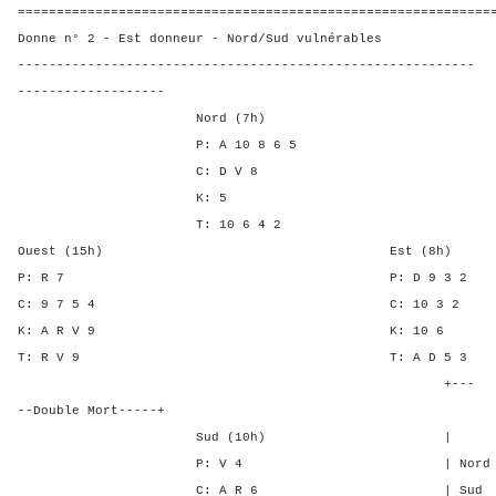
=============================================================
Donne n° 2 - Est donneur - Nord/Sud vulnérables
-----------------------------------------------------------
-------------------
Nord (7h)
P: A 10 8 6 5
C: D V 8
K: 5
T: 10 6 4 2
Ouest (15h) Est (8h)
P: R 7 P: D 9 
C: 9 7 5 4 C: 10 
K: A R V 9 K: 1
T: R V 9 T: A D 
+---
--Double Mort-----+
Sud (10h) | SA P C
P: V 4 | Nord - - -
C: A R 6 | Sud - - -