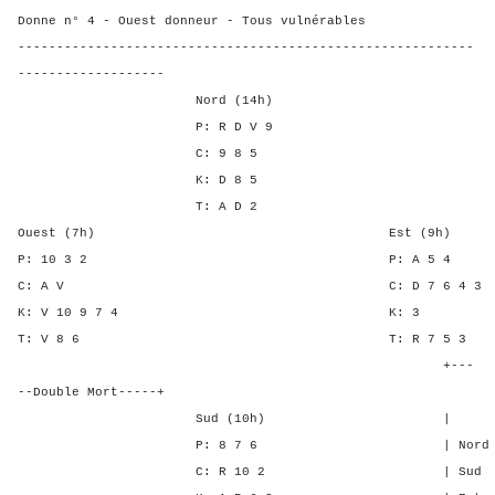
Donne n° 4 - Ouest donneur - Tous vulnérables
-----------------------------------------------------------
-------------------
Nord (14h)
P: R D V 9
C: 9 8 5
K: D 8 5
T: A D 2
Ouest (7h) Est (9h)
P: 10 3 2 P: A 
C: A V C: D 7 6 
K: V 10 9 7 4 K
T: V 8 6 T: R 7 
+---
--Double Mort-----+
Sud (10h) | SA P C
P: 8 7 6 | Nord 2 - -
C: R 10 2 | Sud 2 - -