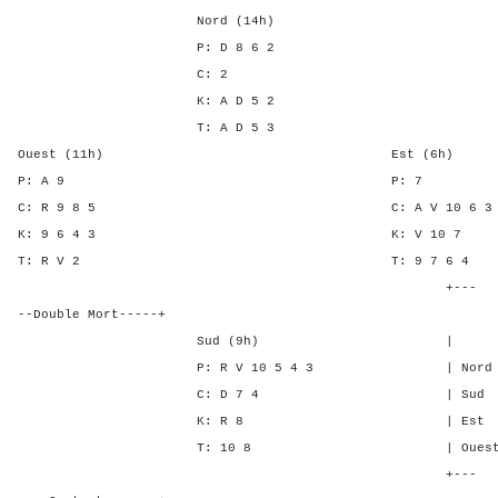
Nord (14h)
P: D 8 6 2
C: 2
K: A D 5 2
T: A D 5 3
Ouest (11h) Est (6h)
P: A 9 P:
C: R 9 8 5 C: A V 10
K: 9 6 4 3 K: V 1
T: R V 2 T: 9 7 
+---
--Double Mort-----+
Sud (9h) | SA P C 
P: R V 10 5 4 3 | Nord 1 5
C: D 7 4 | Sud 1 5 -
K: R 8 | Est - - 1
T: 10 8 | Ouest - - 1
+---