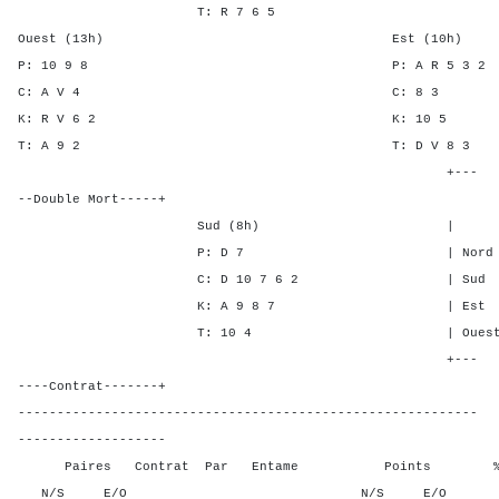
T: R 7 6 5
Ouest (13h) Est (10h)
P: 10 9 8 P: A R 5 
C: A V 4 C: 8
K: R V 6 2 K: 1
T: A 9 2 T: D V 
+---
--Double Mort-----+
Sud (8h) | SA P C 
P: D 7 | Nord - - 1
C: D 10 7 6 2 | Sud - - 
K: A 9 8 7 | Est 1 3 -
T: 10 4 | Ouest 1 3 -
+---
----Contrat-------+
-----------------------------------------------------------
-------------------
Paires Contrat Par Entame Points % Poin
N/S E/O N/S E/O N/S