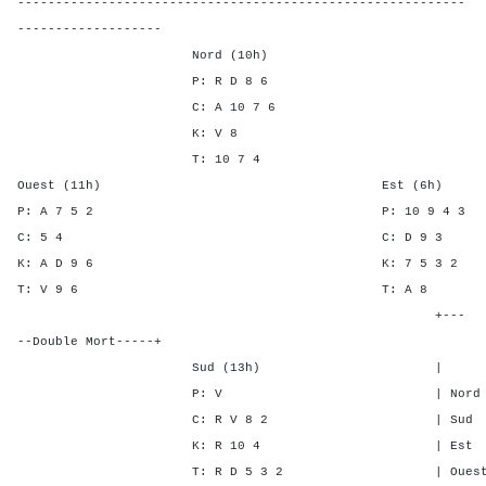
-----------------------------------------------------------
-------------------
Nord (10h)
P: R D 8 6
C: A 10 7 6
K: V 8
T: 10 7 4
Ouest (11h) Est (6h)
P: A 7 5 2 P: 10 9 
C: 5 4 C: D 9
K: A D 9 6 K: 7 5 
T: V 9 6 T: A
+---
--Double Mort-----+
Sud (13h) | SA P C
P: V | Nord 2 1 3 
C: R V 8 2 | Sud 2 1 3
K: R 10 4 | Est - - -
T: R D 5 3 2 | Ouest - - 