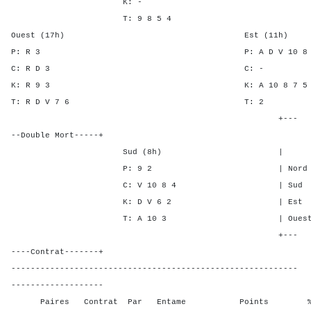
K: -
T: 9 8 5 4
Ouest (17h) Est (11h)
P: R 3 P: A D V 10 
C: R D 3 C:
K: R 9 3 K: A 10 8 7
T: R D V 7 6 T
+---
--Double Mort-----+
Sud (8h) | SA P C 
P: 9 2 | Nord - - 1
C: V 10 8 4 | Sud - - 
K: D V 6 2 | Est 3 4 -
T: A 10 3 | Ouest 3 5 
+---
----Contrat-------+
-----------------------------------------------------------
-------------------
Paires Contrat Par Entame Points % Poin