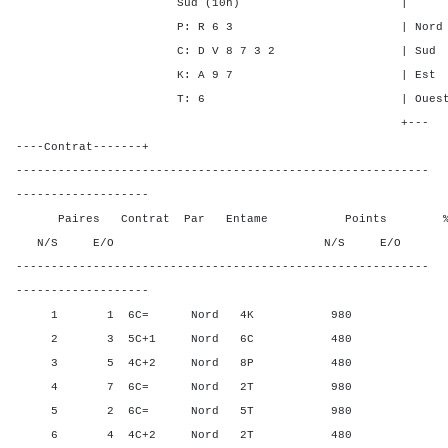
Sud (10h) | SA P C
P: R 6 3 | Nord 6 5 6
C: D V 8 7 3 2 | Sud 6 5 
K: A 9 7 | Est - - -
T: 6 | Ouest - - -
+---
----Contrat-------+
-----------------------------------------------------------
-------------------
Paires Contrat Par Entame Points % Poin
N/S E/O N/S E/O N/S
-----------------------------------------------------------
-------------------
1 1 6C= Nord 4K 980 80,0
2 3 5C+1 Nord 6C 480 20,0
3 5 4C+2 Nord 8P 480 20,0
4 7 6C= Nord 2T 980 80,0
5 2 6C= Nord 5T 980 80,0
6 4 4C+2 Nord 2T 480 20,0