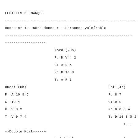
FEUILLES DE MARQUE
=============================================================
Donne n° 1 - Nord donneur - Personne vulnérable
-----------------------------------------------------------
-------------------
Nord (20h)
P: D V 4 2
C: A R 5
K: R 10 8
T: A R 3
Ouest (6h) Est (4h)
P: A 10 9 5 P: 
C: 10 4 C: 9
K: V 3 2 K: D 6 
T: V 9 7 4 T: D 10 8
+---
--Double Mort-----+