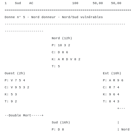
1 Sud AC 100 50,00 50,00
=============================================================
Donne n° 5 - Nord donneur - Nord/Sud vulnérables
-----------------------------------------------------------
-------------------
Nord (12h)
P: 10 3 2
C: D 8 6
K: A R D V 8 2
T: 5
Ouest (2h) Est (10h)
P: V 7 5 4 P: A R 
C: V 9 5 3 2 C: R 
K: 5 3 K: 9 6
T: 9 2 T: 8 4
+---
--Double Mort-----+
Sud (16h) | SA P C
P: D 8 | Nord 3 1 -