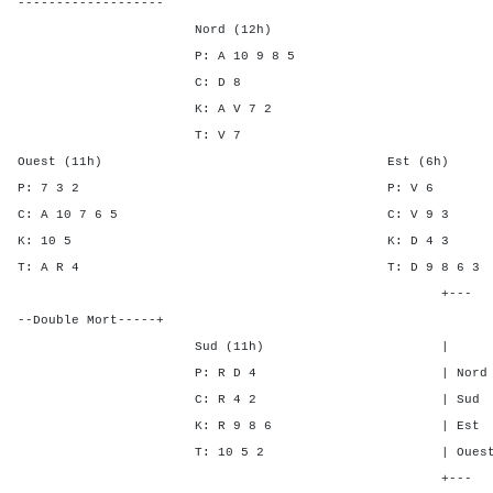
-------------------
Nord (12h)
P: A 10 9 8 5
C: D 8
K: A V 7 2
T: V 7
Ouest (11h) Est (6h)
P: 7 3 2 P: V
C: A 10 7 6 5 C: V 
K: 10 5 K: D 
T: A R 4 T: D 9 8 
+---
--Double Mort-----+
Sud (11h) | SA P C
P: R D 4 | Nord 1 4 -
C: R 4 2 | Sud 1 4 -
K: R 9 8 6 | Est - - 1
T: 10 5 2 | Ouest - - 
+---