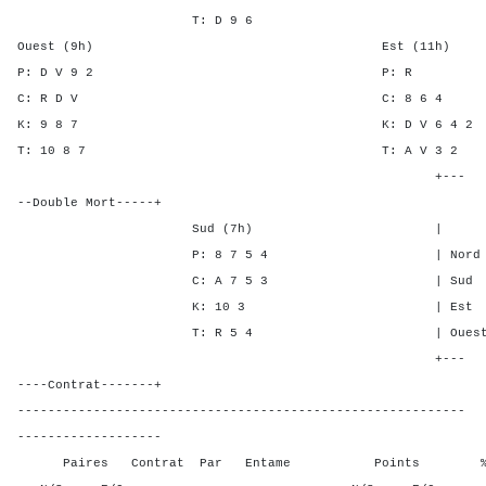
T: D 9 6
Ouest (9h) Est (11h)
P: D V 9 2 P:
C: R D V C: 8 
K: 9 8 7 K: D V 6 
T: 10 8 7 T: A V 
+---
--Double Mort-----+
Sud (7h) | SA P C 
P: 8 7 5 4 | Nord - 1 
C: A 7 5 3 | Sud - 1 -
K: 10 3 | Est 1 - -
T: R 5 4 | Ouest 1 - -
+---
----Contrat-------+
-----------------------------------------------------------
-------------------
Paires Contrat Par Entame Points % Poin