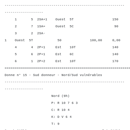
-----------------------------------------------------------
-------------------
1 5 2SA+1 Ouest 5T 150 20,0
2 7 1SA= Ouest 5C 90 80,0
3 2 2SA-
1 Ouest 5T 50 100,00 0,00
4 4 2P+1 Est 10T 140 50,0
5 6 2P+1 Est 6C 140 50,0
6 1 2P+2 Est 10T 170 0,00
=============================================================
Donne n° 15 - Sud donneur - Nord/Sud vulnérables
-----------------------------------------------------------
-------------------
Nord (9h)
P: R 10 7 6 3
C: R 10 4
K: D V 6 4
T: 9