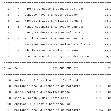
=============================================================
1 4 Pierre Vergauts & Jacques Van Hege 92,00 
2 7 Danette Nuyens & Roger Colignon 81,33 
3 10 Michael Tricot & Philippe Taymans 75,33 
4 5 Nanou Goethals & Geneviève Danheux 69,67 
5 2 Danny Vandoren & Nestor Malotaux 68,00 
6 3 Brigitte Morel & Eugène Van Poucke 66,40 
7= 1 Marianne Borsu & Catherine de Moffarts 63,67
7= 6 Nicole Baroen & Mimi Corstiaens 63,67 
9 8 Monique Renaud & Dionysa Vanderbemden 54,73
=============================================================
Donne Paire *** CHELEMS *** Vul? R
=============================================================
8 Analyse : 6 Sans-Atout par Est/Ouest
8 Marianne Borsu & Catherine de Moffarts 6 C n
8 Nanou Goethals & Geneviève Danheux 6 C no
8 Nicole Baroen & Mimi Corstiaens 6 C no
10 Analyse : 6 Trèfle par Nord/Sud
14 Marianne Borsu & Catherine de Moffarts 6 SA n