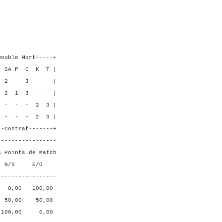
D 9
 7
 5 4
7 6
----+
 K T |
3 - - |
 - - |
 2 3 |
- 2 3 |
----+
-----------------
ts de Match
 E/O
-----------------
 100,00
0 50,00
00 0,00