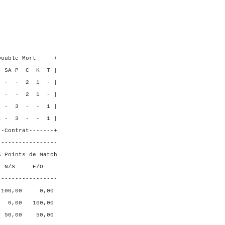
6 2
8 4
0 9
6 3
----+
 K T |
 1 - |
2 1 - |
 - 1 |
- - 1 |
----+
-----------------
ts de Match
 E/O
-----------------
00 0,00
 100,00
 50,00