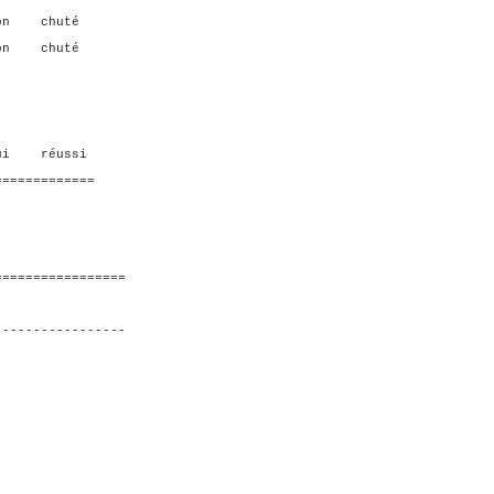
on chuté
on chuté
i réussi
=============
=================
-----------------