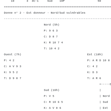
10 3 3C-1 Sud 10P 50 50,0
=============================================================
Donne n° 2 - Est donneur - Nord/Sud vulnérables
-------------------------------------------------------------
Nord (5h)
P: 9 6 3
C: D 8 7
K: R 10 7 4
T: 10 4 2
Ouest (7h) Est (18h)
P: 4 2 P: A R D 10 
C: A V 9 3 C: 
K: 9 5 2 K: D
T: D 9 8 7 T: A 
+-----Double Mort-
Sud (10h) | SA P C
P: V 5 | Nord - - -
C: R 10 6 5 | Sud - - 
K: A V 8 6 | Est 3 5 2