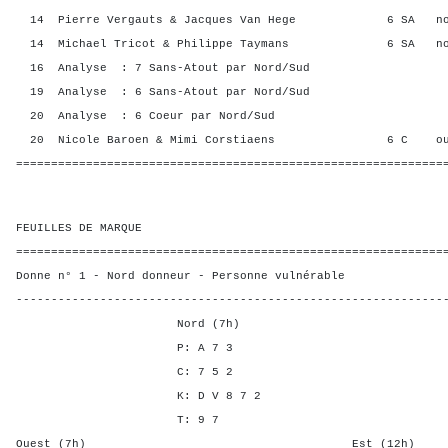
14 Pierre Vergauts & Jacques Van Hege 6 SA n
14 Michael Tricot & Philippe Taymans 6 SA n
16 Analyse : 7 Sans-Atout par Nord/Sud
19 Analyse : 6 Sans-Atout par Nord/Sud
20 Analyse : 6 Coeur par Nord/Sud
20 Nicole Baroen & Mimi Corstiaens 6 C ou
=============================================================
FEUILLES DE MARQUE
=============================================================
Donne n° 1 - Nord donneur - Personne vulnérable
-------------------------------------------------------------
Nord (7h)
P: A 7 3
C: 7 5 2
K: D V 8 7 2
T: 9 7
Ouest (7h) Est (12h)