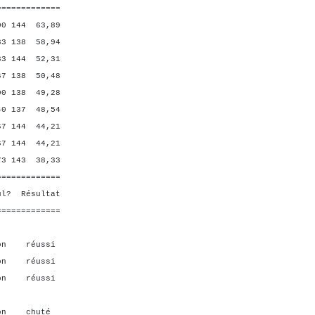
=============
144 63,89
138 58,94
144 52,31
138 50,48
138 49,28
137 48,54
 144 44,21
144 44,21
 143 38,33
=============
ésultat
=============
on réussi
n réussi
n réussi
on chuté