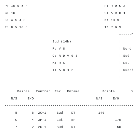
P: 10 9 5 4 P: R D 
C: 10 C: A 9 
K: A 5 4 3 K: 1
T: D V 10 5 T: R 
+-----Double Mort-
Sud (14h) | SA P C
P: V 8 | Nord - - 2
C: R D V 6 3 | Sud - - 
K: R 6 | Est - 3 -
T: A 8 4 2 | Ouest - 3 
+-------Contrat---
-------------------------------------------------------------
Paires Contrat Par Entame Points % Poin
N/S E/O N/S E/O N/S
-------------------------------------------------------------
5 8 2C+1 Sud DT 140 100,
6 4 3P+1 Est 8P 170 0,00
7 2 2C-1 Sud DT 50 50,00