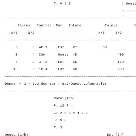
T: V 5 3 | Ouest 3 5 2
+-------Contrat---
-------------------------------------------------------------
Paires Contrat Par Entame Points % Poin
N/S E/O N/S E/O N/S
-------------------------------------------------------------
5 8 4P-1 Est VT 50 100,0
6 4 3SA= Ouest 4K 400 0,00
7 2 3T+3 Est 6K 170 66,6
10 3 1P+4 Est 5C 200 33,3
=============================================================
Donne n° 3 - Sud donneur - Est/Ouest vulnérables
-------------------------------------------------------------
Nord (10h)
P: 10 7 4
C: A R D V 4 3 2
K: 9 8
T: 3
Ouest (14h) Est (6h)