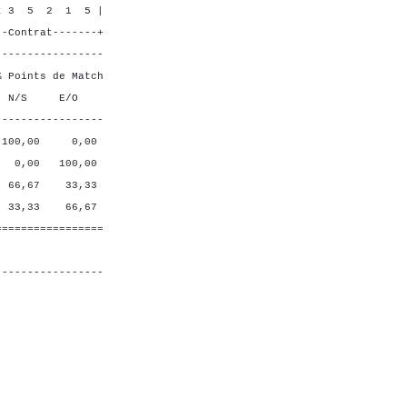
 1 5 |
----+
-----------------
ts de Match
 E/O
-----------------
0 0,00
 100,00
7 33,33
3 66,67
=================
-----------------