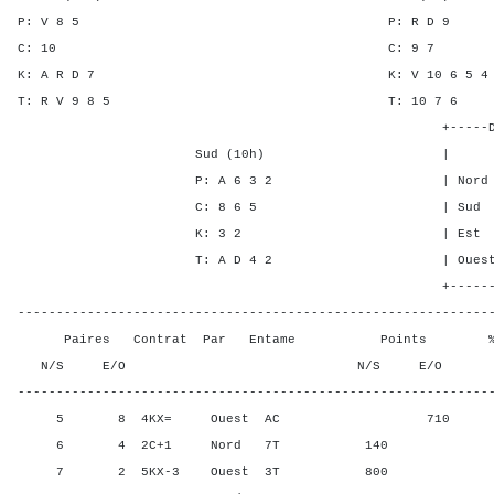
P: V 8 5 P: R 
C: 10 C: 9
K: A R D 7 K: V 10 6
T: R V 9 8 5 T: 10 
+-----Double Mort-
Sud (10h) | SA P C
P: A 6 3 2 | Nord 2 - 
C: 8 6 5 | Sud 2 1 3
K: 3 2 | Est - - -
T: A D 4 2 | Ouest - - 
+-------Contrat---
-------------------------------------------------------------
Paires Contrat Par Entame Points % Poin
N/S E/O N/S E/O N/S
-------------------------------------------------------------
5 8 4KX= Ouest AC 710 0,00
6 4 2C+1 Nord 7T 140 50,0
7 2 5KX-3 Ouest 3T 800 100,