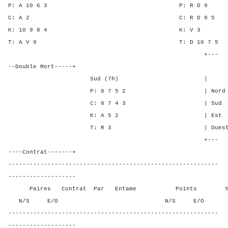
P: A 10 6 3 P: R 
C: A 2 C: R D 
K: 10 9 8 4 K: 
T: A V 9 T: D 10 
+---
--Double Mort-----+
Sud (7h) | SA P C 
P: 8 7 5 2 | Nord - - 
C: 8 7 4 3 | Sud - - -
K: A 5 2 | Est 4 5 4
T: R 3 | Ouest 4 5 4
+---
----Contrat-------+
-----------------------------------------------------------
-------------------
Paires Contrat Par Entame Points % Poin
N/S E/O N/S E/O N/S
-----------------------------------------------------------
-------------------