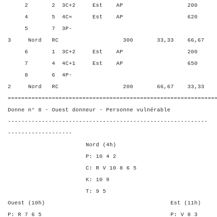
2 2 3C+2 Est AP 200 66,6
4 5 4C= Est AP 620 16,67
5 7 3P-
3 Nord RC 300 33,33 66,67
6 1 3C+2 Est AP 200 66,6
7 4 4C+1 Est AP 650 0,00
8 6 4P-
2 Nord RC 200 66,67 33,33
=============================================================
Donne n° 8 - Ouest donneur - Personne vulnérable
-----------------------------------------------------------
-------------------
Nord (4h)
P: 10 4 2
C: R V 10 8 6 5
K: 10 9
T: 9 5
Ouest (10h) Est (11h)
P: R 7 6 5 P: V 