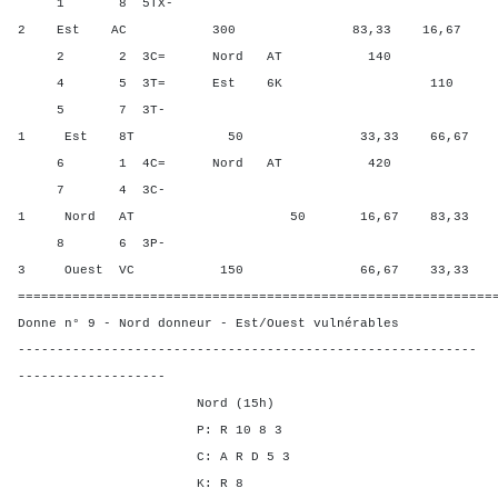
1 8 5TX-
2 Est AC 300 83,33 16,67
2 2 3C= Nord AT 140 50,0
4 5 3T= Est 6K 110 0,00 
5 7 3T-
1 Est 8T 50 33,33 66,67
6 1 4C= Nord AT 420 100,
7 4 3C-
1 Nord AT 50 16,67 83,33
8 6 3P-
3 Ouest VC 150 66,67 33,33
=============================================================
Donne n° 9 - Nord donneur - Est/Ouest vulnérables
-----------------------------------------------------------
-------------------
Nord (15h)
P: R 10 8 3
C: A R D 5 3
K: R 8