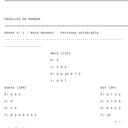
=============================================================
FEUILLES DE MARQUE
=============================================================
Donne n° 1 - Nord donneur - Personne vulnérable
-----------------------------------------------------------
-------------------
Nord (11h)
P: 2
C: V 8 5
K: A D 10 8 7 2
T: A 9 7
Ouest (10h) Est (9h)
P: A 9 5 P: D 7 
C: 9 C: A 7 6
K: V 4 K: R 6 
T: R D 8 6 5 3 2 T:
+---