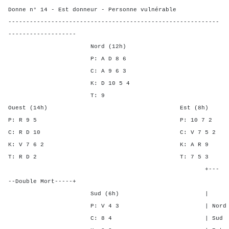
Donne n° 14 - Est donneur - Personne vulnérable
-----------------------------------------------------------
-------------------
Nord (12h)
P: A D 8 6
C: A 9 6 3
K: D 10 5 4
T: 9
Ouest (14h) Est (8h)
P: R 9 5 P: 10 
C: R D 10 C: V 7 
K: V 7 6 2 K: A 
T: R D 2 T: 7 
+---
--Double Mort-----+
Sud (6h) | SA P C 
P: V 4 3 | Nord - 1 -
C: 8 4 | Sud - 1 -