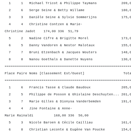
1 1 Michael Tricot & Philippe Taymans 209,00 
2 6 Serge Seine & Betty Willame 180,00 3
3 3 Danièle Seine & Sylvie Sommerijns 175,00 
4 4 Christine Contzen & Marie-
Christine Jadot 174,00 336 51,79
5 2 Nadine Cifre & Brigitte Morel 173,00 
6 5 Danny Vandoren & Nestor Malotaux 155,00 
7 7 Bruni Etzenbach & Jacques Wouters 148,00 
8 8 Nanou Goethals & Danette Nuyens 130,00 
=============================================================
Place Paire Noms [Classement Est/Ouest] Total 
=============================================================
1 6 Francis Tasse & Claude Baudoux 205,00 
2 5 Philippe de Posson & Ghislaine Deschuyten... 201,0
3 7 Marie Gilles & Dionysa Vanderbemden 191,00
4 4 Jine Fontaine & Anne-
Marie Rainaldi 168,00 336 50,00
5 3 Nicole Baroen & Cécile Cailliau 161,00 
6 8 Christian Leconte & Eugène Van Poucke 154,00