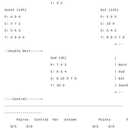
T: 4 2
Ouest (12h) Est (11h)
P: A D 9 P: V 
C: V 7 2 C: 1
K: V 6 3 K: A 
T: A 9 8 6 T: R D V
+---
--Double Mort-----+
Sud (2h) | SA P C 
P: 7 4 2 | Nord - 1 1
C: 8 6 4 | Sud - 1 1
K: D 10 9 7 5 | Est 1 - 
T: 10 3 | Ouest 1 - -
+---
----Contrat-------+
-----------------------------------------------------------
-------------------
Paires Contrat Par Entame Points % Poin
N/S E/O N/S E/O N/S