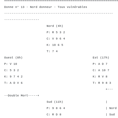
=============================================================
Donne n° 13 - Nord donneur - Tous vulnérables
-----------------------------------------------------------
-------------------
Nord (4h)
P: R 5 3 2
C: V 9 6 4
K: 10 6 5
T: 7 4
Ouest (8h) Est (17h)
P: V 10 P: A 
C: 5 3 2 C: A 1
K: 9 7 4 2 K: R 
T: A D V 6 T: R 9 
+---
--Double Mort-----+
Sud (11h) | SA P C
P: 9 8 6 4 | Nord - - 
C: R D 8 | Sud - - -