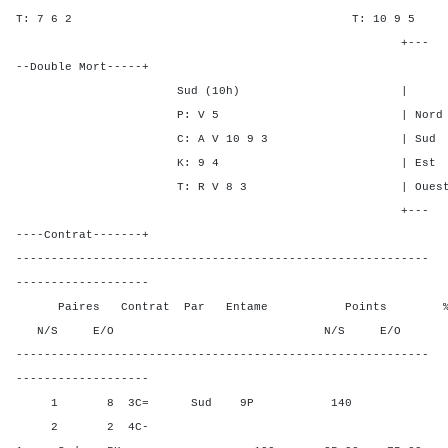
T: 7 6 2 T: 10 
+---
--Double Mort-----+
Sud (10h) | SA P C
P: V 5 | Nord - - 3
C: A V 10 9 3 | Sud - - 
K: 9 4 | Est - 2 -
T: R V 8 3 | Ouest - 2 
+---
----Contrat-------+
-----------------------------------------------------------
-------------------
Paires Contrat Par Entame Points % Poin
N/S E/O N/S E/O N/S
-----------------------------------------------------------
-------------------
1 8 3C= Sud 9P 140 75,00
2 2 4C-