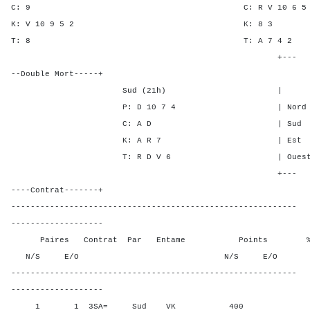
C: 9 C: R V 10 6 
K: V 10 9 5 2 K: 
T: 8 T: A 7 4
+---
--Double Mort-----+
Sud (21h) | SA P C
P: D 10 7 4 | Nord 3 1 
C: A D | Sud 3 1 1
K: A R 7 | Est - - -
T: R D V 6 | Ouest - - 
+---
----Contrat-------+
-----------------------------------------------------------
-------------------
Paires Contrat Par Entame Points % Poin
N/S E/O N/S E/O N/S
-----------------------------------------------------------
-------------------
1 1 3SA= Sud VK 400 33,3