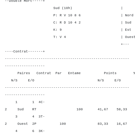
--Double Mort-----+
Sud (10h) | SA P C
P: R V 10 8 6 | Nord 3 1 
C: R D 10 4 2 | Sud 3 1 
K: 9 | Est - - - 
T: V 4 | Ouest - - -
+---
----Contrat-------+
-----------------------------------------------------------
-------------------
Paires Contrat Par Entame Points % Poin
N/S E/O N/S E/O N/S
-----------------------------------------------------------
-------------------
1 1 4C-
2 Sud RT 100 41,67 58,33
3 4 3T-
2 Ouest 2P 100 83,33 16,67
4 6 3K-