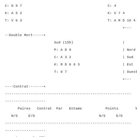
C: D 9 7 C:
K: A 5 2 K: V 
T: V 6 3 T: A R D 10
+---
--Double Mort-----+
Sud (15h) | SA P C
P: A D 9 | Nord - - 3
C: A 3 2 | Sud - - 3
K: R D 8 6 3 | Est - 1 
T: 8 7 | Ouest - - -
+---
----Contrat-------+
-----------------------------------------------------------
-------------------
Paires Contrat Par Entame Points % Poin
N/S E/O N/S E/O N/S
-----------------------------------------------------------
-------------------