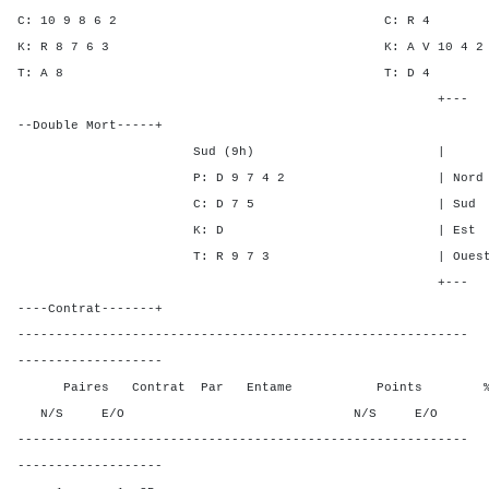
C: 10 9 8 6 2 C: 
K: R 8 7 6 3 K: A V 10
T: A 8 T: D
+---
--Double Mort-----+
Sud (9h) | SA P C 
P: D 9 7 4 2 | Nord - 2 
C: D 7 5 | Sud - 2 -
K: D | Est 1 - 2 
T: R 9 7 3 | Ouest 1 - 
+---
----Contrat-------+
-----------------------------------------------------------
-------------------
Paires Contrat Par Entame Points % Poin
N/S E/O N/S E/O N/S
-----------------------------------------------------------
-------------------