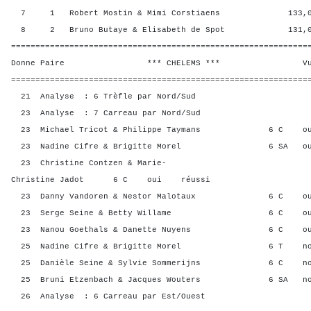
7 1 Robert Mostin & Mimi Corstiaens 133,00 
8 2 Bruno Butaye & Elisabeth de Spot 131,00 
=============================================================
Donne Paire *** CHELEMS *** Vul? R
=============================================================
21 Analyse : 6 Trèfle par Nord/Sud
23 Analyse : 7 Carreau par Nord/Sud
23 Michael Tricot & Philippe Taymans 6 C ou
23 Nadine Cifre & Brigitte Morel 6 SA ou
23 Christine Contzen & Marie-
Christine Jadot 6 C oui réussi
23 Danny Vandoren & Nestor Malotaux 6 C ou
23 Serge Seine & Betty Willame 6 C ou
23 Nanou Goethals & Danette Nuyens 6 C ou
25 Nadine Cifre & Brigitte Morel 6 T no
25 Danièle Seine & Sylvie Sommerijns 6 C n
25 Bruni Etzenbach & Jacques Wouters 6 SA n
26 Analyse : 6 Carreau par Est/Ouest