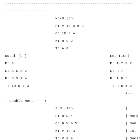
-----------------------------------------------------------
-------------------
Nord (8h)
P: V 10 8 5 3
C: 10 8 4
K: R 6 2
T: A 8
Ouest (6h) Est (16h)
P: 9 P: A 7 6
C: A 6 3 2 C: 
K: D 9 7 4 K: A 
T: 10 9 7 3 T: R D 
+---
--Double Mort-----+
Sud (10h) | SA P C
P: R D 4 | Nord - 1 -
C: D V 9 5 | Sud - 1 -
K: V 10 3 | Est 1 - 2
T: V 6 4 | Ouest 1 - 2