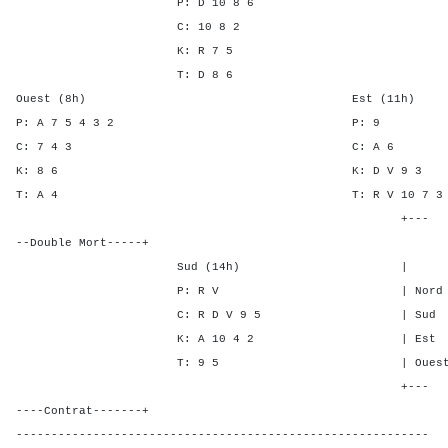
P: D 10 8 6
C: 10 8 2
K: R 7 5
T: D 8 6
Ouest (8h) Est (11h)
P: A 7 5 4 3 2 P
C: 7 4 3 C: A
K: 8 6 K: D V 
T: A 4 T: R V 10 7 
+---
--Double Mort-----+
Sud (14h) | SA P C
P: R V | Nord - - 2
C: R D V 9 5 | Sud - - 
K: A 10 4 2 | Est 2 1 
T: 9 5 | Ouest 2 1 -
+---
----Contrat-------+
-----------------------------------------------------------