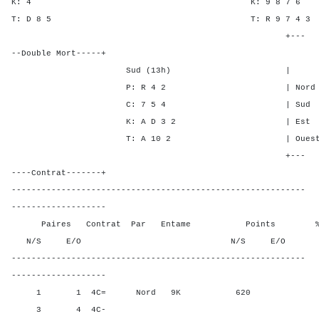
K: 4 K: 9 8 7
T: D 8 5 T: R 9 7 
+---
--Double Mort-----+
Sud (13h) | SA P C
P: R 4 2 | Nord 4 - 4
C: 7 5 4 | Sud 4 - 4
K: A D 3 2 | Est - 1 -
T: A 10 2 | Ouest - 1 
+---
----Contrat-------+
-----------------------------------------------------------
-------------------
Paires Contrat Par Entame Points % Poin
N/S E/O N/S E/O N/S
-----------------------------------------------------------
-------------------
1 1 4C= Nord 9K 620 58,3
3 4 4C-