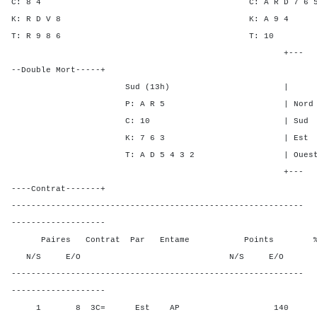
C: 8 4 C: A R D 7 6
K: R D V 8 K: A 
T: R 9 8 6 T:
+---
--Double Mort-----+
Sud (13h) | SA P C
P: A R 5 | Nord - 1 -
C: 10 | Sud - 1 - 
K: 7 6 3 | Est 1 - 4
T: A D 5 4 3 2 | Ouest 1 -
+---
----Contrat-------+
-----------------------------------------------------------
-------------------
Paires Contrat Par Entame Points % Poin
N/S E/O N/S E/O N/S
-----------------------------------------------------------
-------------------
1 8 3C= Est AP 140 100,0