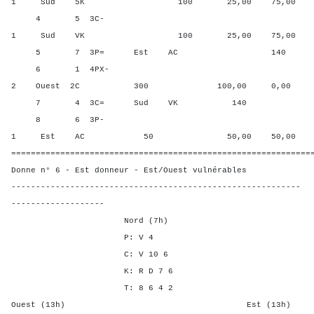
1 Sud 5K 100 25,00 75,00
4 5 3C-
1 Sud VK 100 25,00 75,00
5 7 3P= Est AC 140 0,00 
6 1 4PX-
2 Ouest 2C 300 100,00 0,00
7 4 3C= Sud VK 140 75,00
8 6 3P-
1 Est AC 50 50,00 50,00
=============================================================
Donne n° 6 - Est donneur - Est/Ouest vulnérables
-----------------------------------------------------------
-------------------
Nord (7h)
P: V 4
C: V 10 6
K: R D 7 6
T: 8 6 4 2
Ouest (13h) Est (13h)