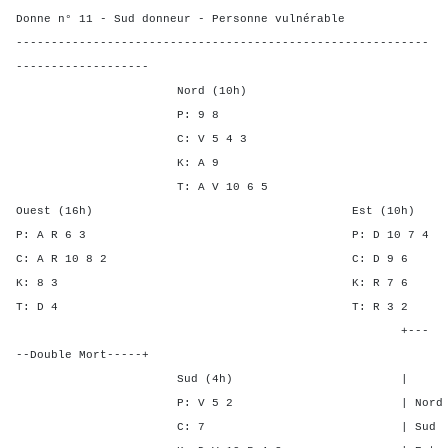
Donne n° 11 - Sud donneur - Personne vulnérable
-----------------------------------------------------------
-------------------
Nord (10h)
P: 9 8
C: V 5 4 3
K: A 9
T: A V 10 6 5
Ouest (16h) Est (10h)
P: A R 6 3 P: D 10 
C: A R 10 8 2 C: D 
K: 8 3 K: R 7
T: D 4 T: R 3
+---
--Double Mort-----+
Sud (4h) | SA P C 
P: V 5 2 | Nord - - -
C: 7 | Sud - - - 