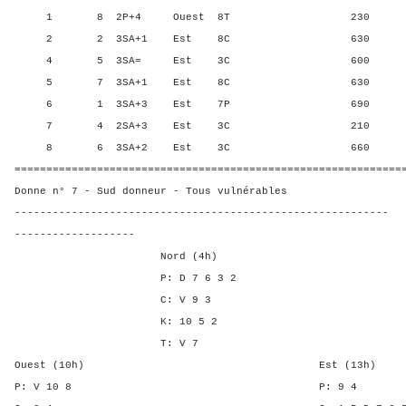
1 8 2P+4 Ouest 8T 230 83,3
2 2 3SA+1 Est 8C 630 41,6
4 5 3SA= Est 3C 600 66,6
5 7 3SA+1 Est 8C 630 41,6
6 1 3SA+3 Est 7P 690 0,00
7 4 2SA+3 Est 3C 210 100,
8 6 3SA+2 Est 3C 660 16,6
=============================================================
Donne n° 7 - Sud donneur - Tous vulnérables
-----------------------------------------------------------
-------------------
Nord (4h)
P: D 7 6 3 2
C: V 9 3
K: 10 5 2
T: V 7
Ouest (10h) Est (13h)
P: V 10 8 P: 