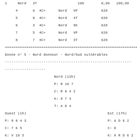
1 Nord 3T 100 0,00 100,00
4 6 4C= Nord VP 620 58,3
5 8 4C= Nord 4T 620 58,3
6 3 4C= Nord 9K 620 58,3
7 5 4C= Nord VP 620 58,3
8 7 4C= Nord 3T 620 58,3
=============================================================
Donne n° 5 - Nord donneur - Nord/Sud vulnérables
-----------------------------------------------------------
-------------------
Nord (12h)
P: R 10 7
C: R 8 4 2
K: 8 7 3
T: A D 4
Ouest (1h) Est (17h)
P: 9 8 4 3 P: A D 
C: 7 6 5 C:
K: V 10 5 K: A R D 