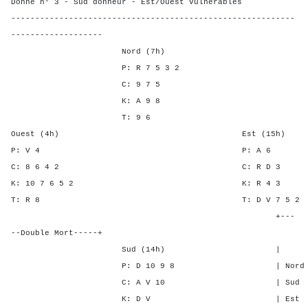
Donne n° 3 - Sud donneur - Est/Ouest vulnérables
-----------------------------------------------------------
-------------------
Nord (7h)
P: R 7 5 3 2
C: 9 7 5
K: A 9 8
T: 9 6
Ouest (4h) Est (15h)
P: V 4 P: A
C: 8 6 4 2 C: R 
K: 10 7 6 5 2 K: R 
T: R 8 T: D V 7 
+---
--Double Mort-----+
Sud (14h) | SA P C
P: D 10 9 8 | Nord 2 3 
C: A V 10 | Sud 2 3 1
K: D V | Est - - -