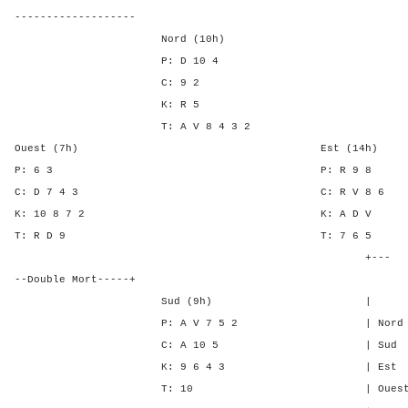
-------------------
Nord (10h)
P: D 10 4
C: 9 2
K: R 5
T: A V 8 4 3 2
Ouest (7h) Est (14h)
P: 6 3 P: R 9
C: D 7 4 3 C: R V 
K: 10 8 7 2 K: A 
T: R D 9 T: 7 
+---
--Double Mort-----+
Sud (9h) | SA P C 
P: A V 7 5 2 | Nord 1 2 
C: A 10 5 | Sud 1 2 -
K: 9 6 4 3 | Est - - 2
T: 10 | Ouest - - 2