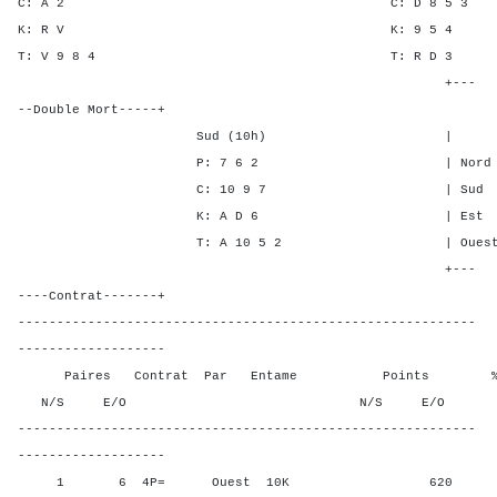
C: A 2 C: D 8 
K: R V K: 9 5
T: V 9 8 4 T: R 
+---
--Double Mort-----+
Sud (10h) | SA P C
P: 7 6 2 | Nord - - -
C: 10 9 7 | Sud - - -
K: A D 6 | Est 2 4 1
T: A 10 5 2 | Ouest 2 4 
+---
----Contrat-------+
-----------------------------------------------------------
-------------------
Paires Contrat Par Entame Points % Poin
N/S E/O N/S E/O N/S
-----------------------------------------------------------
-------------------
1 6 4P= Ouest 10K 620 25,0