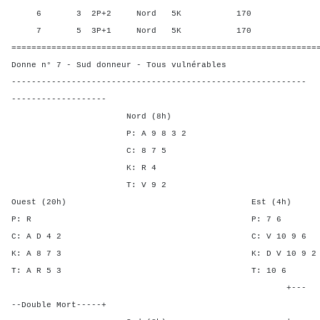
6 3 2P+2 Nord 5K 170 50,0
7 5 3P+1 Nord 5K 170 50,0
=============================================================
Donne n° 7 - Sud donneur - Tous vulnérables
-----------------------------------------------------------
-------------------
Nord (8h)
P: A 9 8 3 2
C: 8 7 5
K: R 4
T: V 9 2
Ouest (20h) Est (4h)
P: R P: 7
C: A D 4 2 C: V 10 
K: A 8 7 3 K: D V 10
T: A R 5 3 T: 1
+---
--Double Mort-----+