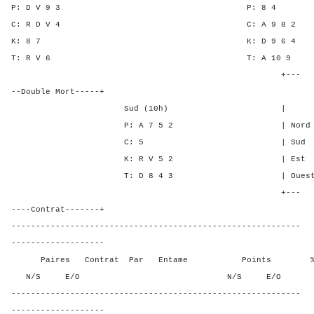
P: D V 9 3 P: 
C: R D V 4 C: A 9 
K: 8 7 K: D 9 
T: R V 6 T: A 1
+---
--Double Mort-----+
Sud (10h) | SA P C
P: A 7 5 2 | Nord - - 
C: 5 | Sud - - - 
K: R V 5 2 | Est 2 - 3
T: D 8 4 3 | Ouest 2 - 
+---
----Contrat-------+
-----------------------------------------------------------
-------------------
Paires Contrat Par Entame Points % Poin
N/S E/O N/S E/O N/S
-----------------------------------------------------------
-------------------