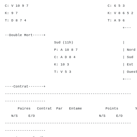
C: V 10 9 7 C: 6 
K: 9 7 K: V 8 6 
T: D 8 7 4 T: A 
+---
--Double Mort-----+
Sud (11h) | SA P C
P: A 10 8 7 | Nord 3 4 
C: A D 8 4 | Sud 3 4 3
K: 10 3 | Est - - -
T: V 5 3 | Ouest - - -
+---
----Contrat-------+
-----------------------------------------------------------
-------------------
Paires Contrat Par Entame Points % Poin
N/S E/O N/S E/O N/S
-----------------------------------------------------------
-------------------