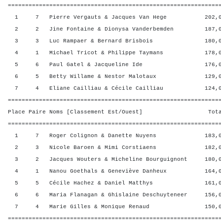
=============================================================
1 7 Pierre Vergauts & Jacques Van Hege 202,00
2 2 Jine Fontaine & Dionysa Vanderbemden 187,00
3 3 Luc Rampaer & Bernard Brisbois 180,00 
4 1 Michael Tricot & Philippe Taymans 178,00 
5 6 Paul Gatel & Jacqueline Ide 176,00 3
6 5 Betty Willame & Nestor Malotaux 129,00 
7 4 Eliane Cailliau & Cécile Cailliau 124,00 
=============================================================
Place Paire Noms [Classement Est/Ouest] Total 
=============================================================
1 7 Roger Colignon & Danette Nuyens 183,00 
2 3 Nicole Baroen & Mimi Corstiaens 182,00 
3 2 Jacques Wouters & Micheline Bourguignont 180,0
4 1 Nanou Goethals & Geneviève Danheux 164,00
5 5 Cécile Hachez & Daniel Matthys 161,00 
6 6 Maria Flanagan & Ghislaine Deschuyteneer 156,0
7 4 Marie Gilles & Monique Renaud 150,00 
=============================================================