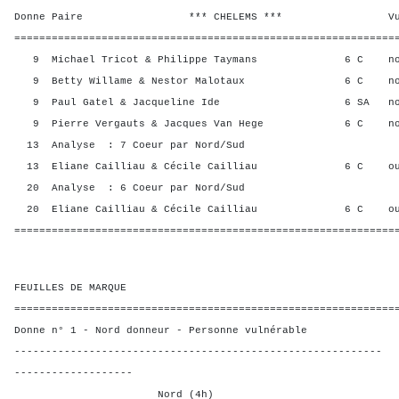
Donne Paire *** CHELEMS *** Vul? R
=============================================================
9 Michael Tricot & Philippe Taymans 6 C no
9 Betty Willame & Nestor Malotaux 6 C no
9 Paul Gatel & Jacqueline Ide 6 SA no
9 Pierre Vergauts & Jacques Van Hege 6 C n
13 Analyse : 7 Coeur par Nord/Sud
13 Eliane Cailliau & Cécile Cailliau 6 C ou
20 Analyse : 6 Coeur par Nord/Sud
20 Eliane Cailliau & Cécile Cailliau 6 C o
=============================================================
FEUILLES DE MARQUE
=============================================================
Donne n° 1 - Nord donneur - Personne vulnérable
-----------------------------------------------------------
-------------------
Nord (4h)