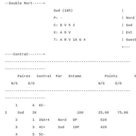
--Double Mort-----+
Sud (18h) | SA P C
P: - | Nord 5 - 4 
C: D V 5 2 | Sud 5 - 4
K: A D V | Est - 3 -
T: A R V 10 6 4 | Ouest - 2
+---
----Contrat-------+
-----------------------------------------------------------
-------------------
Paires Contrat Par Entame Points % Poin
N/S E/O N/S E/O N/S
-----------------------------------------------------------
-------------------
1 6 6C-
2 Sud 2K 100 25,00 75,00
2 1 3SA+4 Nord DP 520 100,
3 3 4C= Sud 10P 420 83,3
4 5 5C-