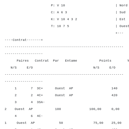
P: V 10 | Nord - - -
C: A 6 3 | Sud - - -
K: V 10 4 3 2 | Est 2 1 
T: 10 7 5 | Ouest 2 1 
+---
----Contrat-------+
-----------------------------------------------------------
-------------------
Paires Contrat Par Entame Points % Poin
N/S E/O N/S E/O N/S
-----------------------------------------------------------
-------------------
1 7 3C= Ouest AP 140 33,3
2 2 4C= Ouest AP 420 8,3
3 4 3SA-
2 Ouest AP 100 100,00 0,00
4 6 4C-
1 Ouest AP 50 75,00 25,00