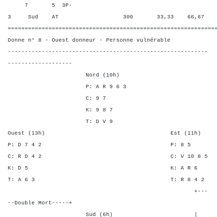
7 5 3P-
3 Sud AT 300 33,33 66,67
=============================================================
Donne n° 8 - Ouest donneur - Personne vulnérable
-----------------------------------------------------------
-------------------
Nord (10h)
P: A R 9 6 3
C: 9 7
K: 9 8 7
T: D V 9
Ouest (13h) Est (11h)
P: D 7 4 2 P: 
C: R D 4 2 C: V 10 
K: D 5 K: A R
T: A 6 3 T: R 8 
+---
--Double Mort-----+
Sud (6h) | SA P C 