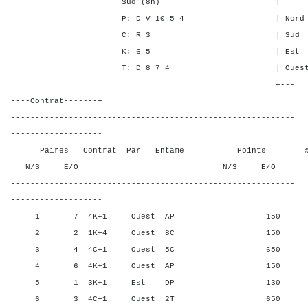
Sud (8h) | SA P C 
P: D V 10 5 4 | Nord - 1 
C: R 3 | Sud - 1 -
K: 6 5 | Est 1 - 5
T: D 8 7 4 | Ouest 1 - 
+---
----Contrat-------+
-----------------------------------------------------------
-------------------
Paires Contrat Par Entame Points % Poin
N/S E/O N/S E/O N/S
-----------------------------------------------------------
-------------------
1 7 4K+1 Ouest AP 150 66,6
2 2 1K+4 Ouest 8C 150 66,6
3 4 4C+1 Ouest 5C 650 8,3
4 6 4K+1 Ouest AP 150 66,6
5 1 3K+1 Est DP 130 100,
6 3 4C+1 Ouest 2T 650 8,3