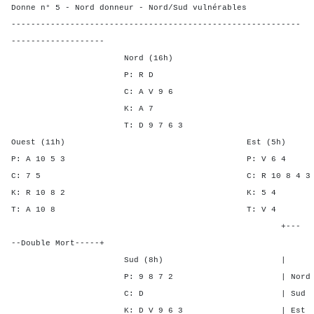
Donne n° 5 - Nord donneur - Nord/Sud vulnérables
-----------------------------------------------------------
-------------------
Nord (16h)
P: R D
C: A V 9 6
K: A 7
T: D 9 7 6 3
Ouest (11h) Est (5h)
P: A 10 5 3 P: V 
C: 7 5 C: R 10 8 4 
K: R 10 8 2 K: 
T: A 10 8 T: 
+---
--Double Mort-----+
Sud (8h) | SA P C 
P: 9 8 7 2 | Nord 1 1 
C: D | Sud 1 - - 
K: D V 9 6 3 | Est - - 