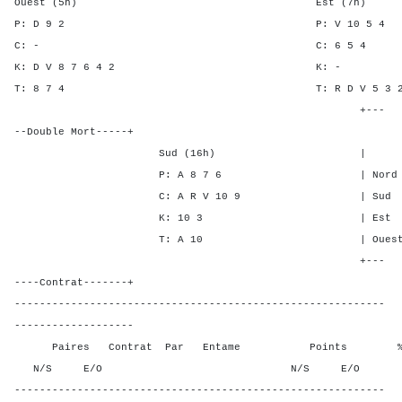
Ouest (5h) Est (7h)
P: D 9 2 P: V 10 
C: - C: 6 5
K: D V 8 7 6 4 2 K
T: 8 7 4 T: R D V 5
+---
--Double Mort-----+
Sud (16h) | SA P C
P: A 8 7 6 | Nord 5 2 
C: A R V 10 9 | Sud 5 2 
K: 10 3 | Est - - -
T: A 10 | Ouest - - -
+---
----Contrat-------+
-----------------------------------------------------------
-------------------
Paires Contrat Par Entame Points % Poin
N/S E/O N/S E/O N/S
-----------------------------------------------------------