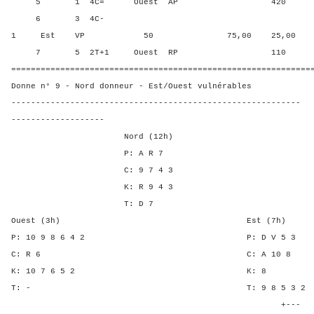
5 1 4C= Ouest AP 420 8,3
6 3 4C-
1 Est VP 50 75,00 25,00
7 5 2T+1 Ouest RP 110 50,0
=============================================================
Donne n° 9 - Nord donneur - Est/Ouest vulnérables
-----------------------------------------------------------
-------------------
Nord (12h)
P: A R 7
C: 9 7 4 3
K: R 9 4 3
T: D 7
Ouest (3h) Est (7h)
P: 10 9 8 6 4 2 P: D V
C: R 6 C: A 1
K: 10 7 6 5 2 K
T: - T: 9 8 5 
+---