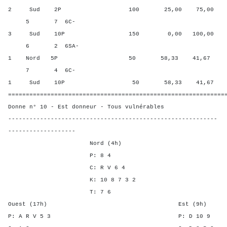
2 Sud 2P 100 25,00 75,00
5 7 6C-
3 Sud 10P 150 0,00 100,00
6 2 6SA-
1 Nord 5P 50 58,33 41,67
7 4 6C-
1 Sud 10P 50 58,33 41,67
=============================================================
Donne n° 10 - Est donneur - Tous vulnérables
-----------------------------------------------------------
-------------------
Nord (4h)
P: 8 4
C: R V 6 4
K: 10 8 7 3 2
T: 7 6
Ouest (17h) Est (9h)
P: A R V 5 3 P: D 1