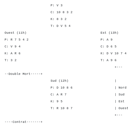
P: V 3
C: 10 8 3 2
K: 8 3 2
T: D V 5 4
Ouest (11h) Est (13h)
P: R 7 5 4 2 P: 
C: V 9 4 C: D 
K: A R 6 K: D V 10 
T: 3 2 T: A 9
+---
--Double Mort-----+
Sud (12h) | SA P C
P: D 10 8 6 | Nord - - 
C: A R 7 | Sud - - -
K: 9 5 | Est 2 2 1
T: R 10 8 7 | Ouest 2 2 
+---
----Contrat-------+