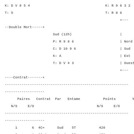
K: D V 8 5 4 K: R 9 6
T: 5 T: R 8
+---
--Double Mort-----+
Sud (12h) | SA P C
P: R 9 8 6 | Nord - - 
C: D 10 9 6 | Sud - - 
K: A | Est - 1 - 
T: D V 4 3 | Ouest - 1 
+---
----Contrat-------+
-----------------------------------------------------------
-------------------
Paires Contrat Par Entame Points % Poin
N/S E/O N/S E/O N/S
-----------------------------------------------------------
-------------------
1 6 4C= Sud 5T 420 100,0