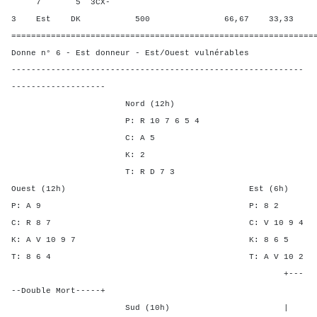
7 5 3CX-
3 Est DK 500 66,67 33,33
=============================================================
Donne n° 6 - Est donneur - Est/Ouest vulnérables
-----------------------------------------------------------
-------------------
Nord (12h)
P: R 10 7 6 5 4
C: A 5
K: 2
T: R D 7 3
Ouest (12h) Est (6h)
P: A 9 P: 8
C: R 8 7 C: V 10 
K: A V 10 9 7 K: 8 
T: 8 6 4 T: A V 1
+---
--Double Mort-----+
Sud (10h) | SA P C