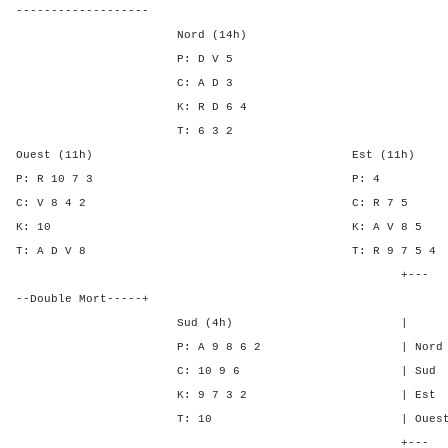
-------------------
Nord (14h)
P: D V 5
C: A D 3
K: R D 6 4
T: 6 3 2
Ouest (11h) Est (11h)
P: R 10 7 3 P
C: V 8 4 2 C: R 
K: 10 K: A V 
T: A D V 8 T: R 9 7
+---
--Double Mort-----+
Sud (4h) | SA P C 
P: A 9 8 6 2 | Nord - 1 
C: 10 9 6 | Sud - 1 -
K: 9 7 3 2 | Est 2 - 3
T: 10 | Ouest 2 - 3
+---