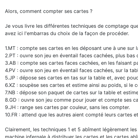
Alors, comment compter ses cartes ?
Je vous livre les différentes techniques de comptage que 
avez ici l'embarras du choix de la façon de procéder.
1.MT : compte ses cartes en les déposant une à une sur la
2.PT : ouvre son jeu en éventail faces cachées, plus bas 
3.AB : compte ses cartes faces cachées, en les faisant pa
4.PV : ouvre son jeu en éventail faces cachées, sur la tabl
5.JP : dépose ses cartes en tas sur la table et, avec pouce 
6.XZ : soupèse ses cartes et estime ainsi au poids, si le 
7.NB : dépose son paquet de cartes sur la table et estime
8.GD : ouvre son jeu comme pour jouer et compte ses ca
9.JH : range ses cartes par couleur, sans les compter.
10.FR : attend que les autres aient compté leurs cartes et 
Clairement, les techniques 1 et 5 abîment légèrement les 
machine infernale à distribuer les cartes et les cartes ab