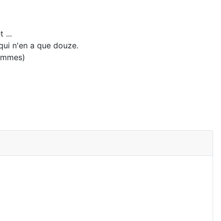
 ...
 qui n'en a que douze.
rammes)