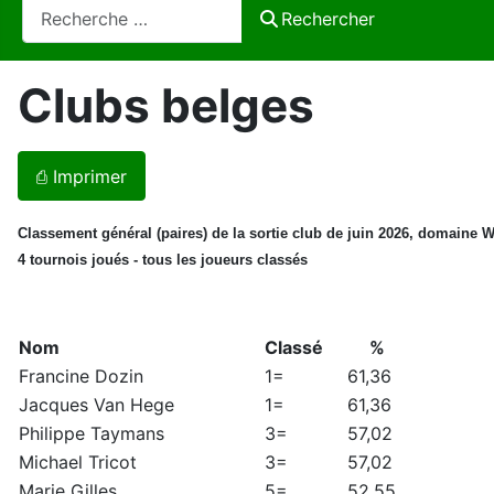
Rechercher
Rechercher
Clubs belges
⎙ Imprimer
Classement général (paires) de la sortie club de juin 2026, domaine 
4 tournois joués - tous les joueurs classés
Nom
Classé
%
Francine Dozin
1=
61,36
Jacques Van Hege
1=
61,36
Philippe Taymans
3=
57,02
Michael Tricot
3=
57,02
Marie Gilles
5=
52,55