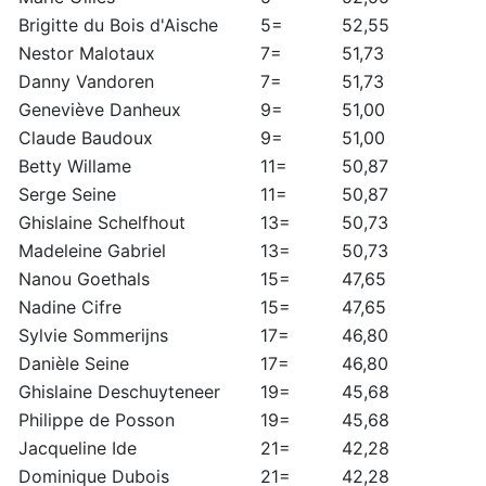
Brigitte du Bois d'Aische
5=
52,55
Nestor Malotaux
7=
51,73
Danny Vandoren
7=
51,73
Geneviève Danheux
9=
51,00
Claude Baudoux
9=
51,00
Betty Willame
11=
50,87
Serge Seine
11=
50,87
Ghislaine Schelfhout
13=
50,73
Madeleine Gabriel
13=
50,73
Nanou Goethals
15=
47,65
Nadine Cifre
15=
47,65
Sylvie Sommerijns
17=
46,80
Danièle Seine
17=
46,80
Ghislaine Deschuyteneer
19=
45,68
Philippe de Posson
19=
45,68
Jacqueline Ide
21=
42,28
Dominique Dubois
21=
42,28