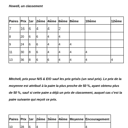
Howell, un classement
Paires
Prix
1er
2ième
4ième
6ième
8ième
10ième
12ième
7
16
6
4
4
2
8
20
6
6
4
4
9
24
6
6
4
4
4
11
30
8
6
4
4
4
4
13
36
8
6
6
4
4
4
4
Mitchell, prix pour N/S & E/O sauf les prix grisés (un seul prix). Le prix de la
moyenne est attribué à la paire la plus proche de 50 %, ayant obtenu plus
de 50 %, sauf si cette paire a déjà un prix de classement, auquel cas c'est la
paire suivante qui reçoit ce prix.
Paires
Prix
1er
2ième
3ième
4ième
Moyenne
Encouragement
10
28
6
4
4