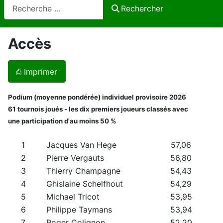
Rechercher
Rechercher
Accès
⎙ Imprimer
Podium (moyenne pondérée) individuel provisoire 2026
61 tournois joués - les dix premiers joueurs classés avec
une participation d'au moins 50 %
1
Jacques Van Hege
57,06
2
Pierre Vergauts
56,80
3
Thierry Champagne
54,43
4
Ghislaine Schelfhout
54,29
5
Michael Tricot
53,95
6
Philippe Taymans
53,94
7
Roger Colignon
52,20