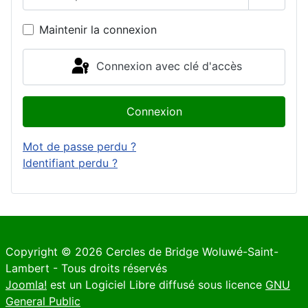
Affiche
Maintenir la connexion
Connexion avec clé d'accès
Connexion
Mot de passe perdu ?
Identifiant perdu ?
Copyright © 2026 Cercles de Bridge Woluwé-Saint-
Lambert - Tous droits réservés
Joomla!
est un Logiciel Libre diffusé sous licence
GNU
General Public