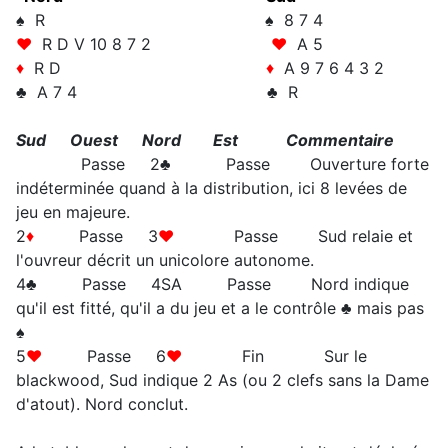
♠ R ♠ 8 7 4
♥
R D V 10 8 7 2
♥
A 5
♦
R D
♦
A 9 7 6 4 3 2
♣ A 7 4 ♣ R
Sud Ouest Nord Est Commentaire
Passe 2♣ Passe Ouverture forte
indéterminée quand à la distribution, ici 8 levées de
jeu en majeure.
2
♦
Passe 3
♥
Passe Sud relaie et
l'ouvreur décrit un unicolore autonome.
4♣ Passe 4SA Passe Nord indique
qu'il est fitté, qu'il a du jeu et a le contrôle ♣ mais pas
♠
5
♥
Passe 6
♥
Fin Sur le
blackwood, Sud indique 2 As (ou 2 clefs sans la Dame
d'atout). Nord conclut.