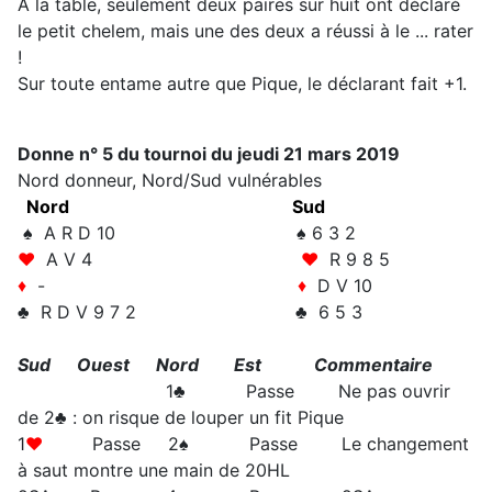
A la table, seulement deux paires sur huit ont déclaré
le petit chelem, mais une des deux a réussi à le ... rater
!
Sur toute entame autre que Pique, le déclarant fait +1.
Donne n° 5 du tournoi du jeudi 21 mars 2019
Nord donneur, Nord/Sud vulnérables
Nord
Sud
♠ A R D 10 ♠ 6 3 2
♥
A V 4
♥
R 9 8 5
♦
-
♦
D V 10
♣ R D V 9 7 2 ♣ 6 5 3
Sud Ouest Nord Est Commentaire
1♣ Passe Ne pas ouvrir
de 2♣ : on risque de louper un fit Pique
1
♥
Passe 2♠
Passe Le changement
à saut montre une main de 20HL