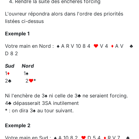
Rendre la suite des enchères forcing
L'ouvreur répondra alors dans l'ordre des priorités
listées ci-dessus
Exemple 1
Votre main en Nord : ♠ A R V 10 8 4
♥
V 4
♦
A V ♣
D 8 2
Sud Nord
1
♦
1♠
2♣ 2
♥
*
Ni l'enchère de 3♠ ni celle de 3♣ ne seraient forcing.
4♣ dépasserait 3SA inutilement
*
: on dira 3♠ au tour suivant.
Exemple 2
Votre main en Sud : ♠ A 10 8 2
♥
D 5 4
♦
R V 7 ♣