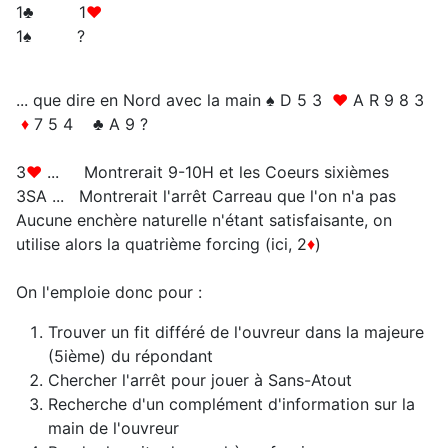
1♣ 1
♥
1♠ ?
... que dire en Nord avec la main ♠ D 5 3
♥
A R 9 8 3
♦
7 5 4 ♣ A 9 ?
3
♥
... Montrerait 9-10H et les Coeurs sixièmes
3SA ... Montrerait l'arrêt Carreau que l'on n'a pas
Aucune enchère naturelle n'étant satisfaisante, on
utilise alors la quatrième forcing (ici, 2
♦
)
On l'emploie donc pour :
Trouver un fit différé de l'ouvreur dans la majeure
(5ième) du répondant
Chercher l'arrêt pour jouer à Sans-Atout
Recherche d'un complément d'information sur la
main de l'ouvreur