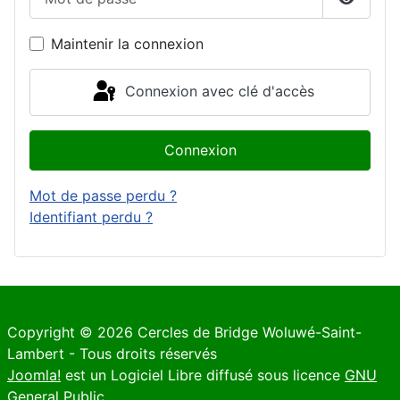
Affiche
Maintenir la connexion
Connexion avec clé d'accès
Connexion
Mot de passe perdu ?
Identifiant perdu ?
Copyright © 2026 Cercles de Bridge Woluwé-Saint-
Lambert - Tous droits réservés
Joomla!
est un Logiciel Libre diffusé sous licence
GNU
General Public