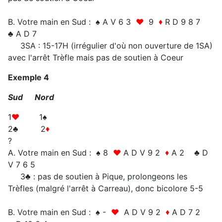
B. Votre main en Sud : ♠ A V 6 3
♥
9
♦
R D 9 8 7
♣ A D 7
3SA : 15-17H (irrégulier d'où non ouverture de 1SA)
avec l'arrêt Trèfle mais pas de soutien à Coeur
Exemple 4
Sud Nord
1
♥
1♠
2♣ 2
♦
?
A. Votre main en Sud : ♠ 8
♥
A D V 9 2
♦
A 2 ♣ D
V 7 6 5
3♣ : pas de soutien à Pique, prolongeons les
Trèfles (malgré l'arrêt à Carreau), donc bicolore 5-5
B. Votre main en Sud : ♠ -
♥
A D V 9 2
♦
A D 7 2