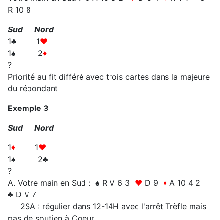
R 10 8
Sud Nord
1♣ 1
♥
1♠ 2
♦
?
Priorité au fit différé avec trois cartes dans la majeure
du répondant
Exemple 3
Sud Nord
1
♦
1
♥
1♠ 2♣
?
A. Votre main en Sud : ♠ R V 6 3
♥
D 9
♦
A 10 4 2
♣ D V 7
2SA : régulier dans 12-14H avec l'arrêt Trèfle mais
pas de soutien à Coeur