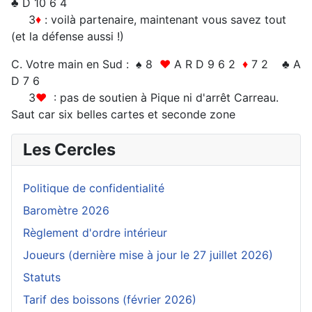
♣ D 10 6 4
3
♦
: voilà partenaire, maintenant vous savez tout
(et la défense aussi !)
C. Votre main en Sud : ♠ 8
♥
A R D 9 6 2
♦
7 2 ♣ A
D 7 6
3
♥
: pas de soutien à Pique ni d'arrêt Carreau.
Saut car six belles cartes et seconde zone
Les Cercles
Politique de confidentialité
Baromètre 2026
Règlement d'ordre intérieur
Joueurs (dernière mise à jour le 27 juillet 2026)
Statuts
Tarif des boissons (février 2026)