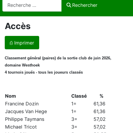
Rechercher
Rechercher
Accès
⎙ Imprimer
Classement général (paires) de la sortie club de juin 2026,
domaine Westhoek
4 tournois joués - tous les joueurs classés
Nom
Classé
%
Francine Dozin
1=
61,36
Jacques Van Hege
1=
61,36
Philippe Taymans
3=
57,02
Michael Tricot
3=
57,02