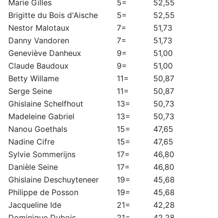
Marie Gilles
5=
52,55
Brigitte du Bois d'Aische
5=
52,55
Nestor Malotaux
7=
51,73
Danny Vandoren
7=
51,73
Geneviève Danheux
9=
51,00
Claude Baudoux
9=
51,00
Betty Willame
11=
50,87
Serge Seine
11=
50,87
Ghislaine Schelfhout
13=
50,73
Madeleine Gabriel
13=
50,73
Nanou Goethals
15=
47,65
Nadine Cifre
15=
47,65
Sylvie Sommerijns
17=
46,80
Danièle Seine
17=
46,80
Ghislaine Deschuyteneer
19=
45,68
Philippe de Posson
19=
45,68
Jacqueline Ide
21=
42,28
Dominique Dubois
21=
42,28