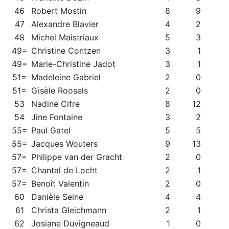
46
Robert Mostin
8
9
47
Alexandre Blavier
4
2
48
Michel Maistriaux
5
3
49=
Christine Contzen
3
1
49=
Marie-Christine Jadot
3
1
51=
Madeleine Gabriel
2
0
51=
Gisèle Roosels
2
0
53
Nadine Cifre
8
12
54
Jine Fontaine
3
2
55=
Paul Gatel
5
5
55=
Jacques Wouters
9
13
57=
Philippe van der Gracht
2
0
57=
Chantal de Locht
2
1
57=
Benoît Valentin
2
0
60
Danièle Seine
4
4
61
Christa Gleichmann
2
1
62
Josiane Duvigneaud
1
0