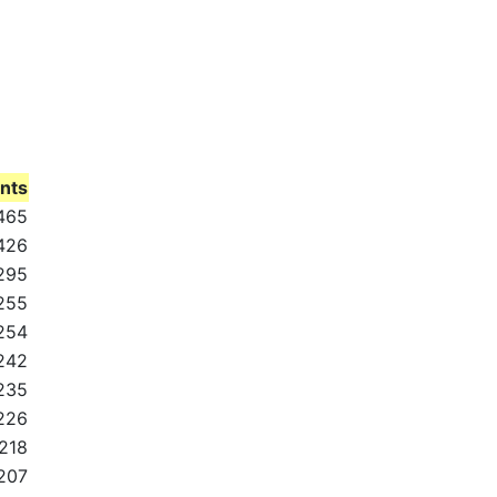
ints
465
426
295
255
254
242
235
226
218
207