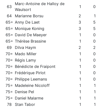
Marc-Antoine de Halloy de
63
1
0
Waulsort
64
Marianne Borsu
2
1
65=
Anny De Laet
3
5
65=
Monique Koning
3
5
65=
David De Maeyer
1
0
65=
Thérèse Brassine
1
0
69
Dilva Haym
2
2
70=
Mado Miller
1
0
70=
Régis Lamy
1
0
70=
Bénédicte de Fraipont
1
0
70=
Frédérique Pirlot
1
0
70=
Philippe Leemans
1
0
75=
Madeleine Nicoloff
1
1
75=
Denise Pel
1
1
75=
Daniel Malarme
1
1
78
Stan Tabor
1
1