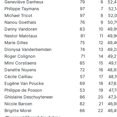
Geneviève Danheux
79
6
52,4
Philippe Taymans
97
7
52,1
Michael Tricot
97
8
52,0
Nanou Goethals
76
9
50,7
Danny Vandoren
83
10
49,9
Nestor Malotaux
81
11
49,9
Marie Gilles
75
12
49,4
Dionysa Vanderbemden
74
13
49,2
Roger Colignon
71
14
49,2
Mimi Corstiaens
85
15
49,1
Danette Nuyens
72
16
48,9
Cécile Cailliau
57
17
48,1
Eugène Van Poucke
69
18
47,8
Philippe de Posson
53
19
47,7
Ghislaine Deschuyteneer
86
20
47,3
Nicole Baroen
82
21
46,9
Brigitte Morel
66
22
46,4