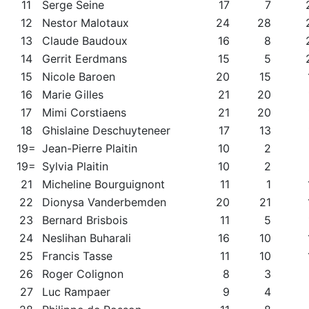
11
Serge Seine
17
7
12
Nestor Malotaux
24
28
13
Claude Baudoux
16
8
14
Gerrit Eerdmans
15
5
15
Nicole Baroen
20
15
16
Marie Gilles
21
20
17
Mimi Corstiaens
21
20
18
Ghislaine Deschuyteneer
17
13
19=
Jean-Pierre Plaitin
10
2
19=
Sylvia Plaitin
10
2
21
Micheline Bourguignont
11
1
22
Dionysa Vanderbemden
20
21
23
Bernard Brisbois
11
5
24
Neslihan Buharali
16
10
25
Francis Tasse
11
10
26
Roger Colignon
8
3
27
Luc Rampaer
9
4