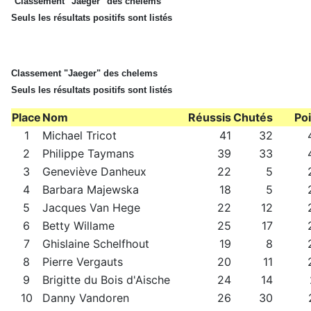
Classement "Jaeger" des chelems
Seuls les résultats positifs sont listés
Classement "Jaeger" des chelems
Seuls les résultats positifs sont listés
Place
Nom
Réussis
Chutés
Po
1
Michael Tricot
41
32
2
Philippe Taymans
39
33
3
Geneviève Danheux
22
5
4
Barbara Majewska
18
5
5
Jacques Van Hege
22
12
6
Betty Willame
25
17
7
Ghislaine Schelfhout
19
8
8
Pierre Vergauts
20
11
9
Brigitte du Bois d'Aische
24
14
10
Danny Vandoren
26
30