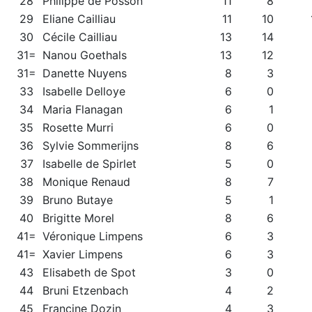
28
Philippe de Posson
11
8
29
Eliane Cailliau
11
10
30
Cécile Cailliau
13
14
31=
Nanou Goethals
13
12
31=
Danette Nuyens
8
3
33
Isabelle Delloye
6
0
34
Maria Flanagan
6
1
35
Rosette Murri
6
0
36
Sylvie Sommerijns
8
6
37
Isabelle de Spirlet
5
0
38
Monique Renaud
8
7
39
Bruno Butaye
5
1
40
Brigitte Morel
8
6
41=
Véronique Limpens
6
3
41=
Xavier Limpens
6
3
43
Elisabeth de Spot
3
0
44
Bruni Etzenbach
4
2
45
Francine Dozin
4
3