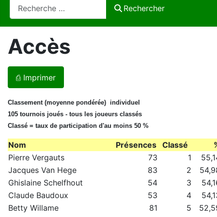
Rechercher
Rechercher
Accès
⎙ Imprimer
Classement (moyenne pondérée) individuel
105 tournois joués - tous les joueurs classés
Classé = taux de participation d'au moins 50 %
Nom
Présences
Classé
Pierre Vergauts
73
1
55,1
Jacques Van Hege
83
2
54,9
Ghislaine Schelfhout
54
3
54,1
Claude Baudoux
53
4
54,1
Betty Willame
81
5
52,5